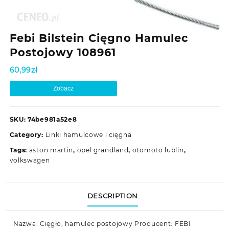
Febi Bilstein Cięgno Hamulec
Postojowy 108961
60,99
zł
Zobacz
SKU:
74be981a52e8
Category:
Linki hamulcowe i cięgna
Tags:
aston martin
,
opel grandland
,
otomoto lublin
,
volkswagen
DESCRIPTION
Nazwa: Cięgło, hamulec postojowy Producent: FEBI