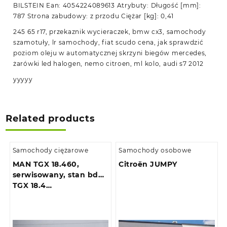
BILSTEIN Ean: 4054224089613 Atrybuty: Długość [mm]:
787 Strona zabudowy: z przodu Ciężar [kg]: 0,41
245 65 r17, przekaznik wycieraczek, bmw cx3, samochody
szamotuły, lr samochody, fiat scudo cena, jak sprawdzić
poziom oleju w automatycznej skrzyni biegów mercedes,
żarówki led halogen, nemo citroen, ml kolo, audi s7 2012
yyyyy
Related products
Samochody ciężarowe
Samochody osobowe
MAN TGX 18.460,
Citroën JUMPY
serwisowany, stan bdb
TGX 18.4…