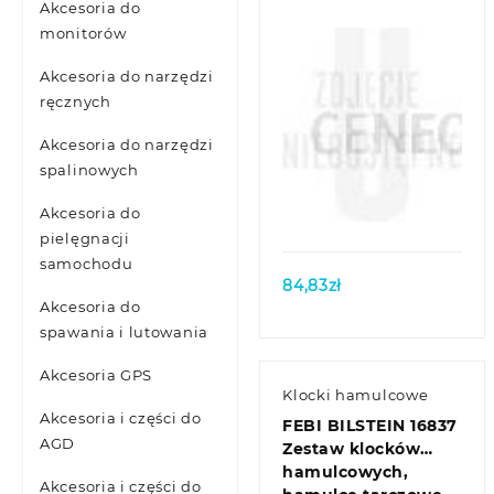
Akcesoria do
monitorów
Akcesoria do narzędzi
ręcznych
Akcesoria do narzędzi
spalinowych
Quick view
Akcesoria do
pielęgnacji
samochodu
84,83
zł
Akcesoria do
spawania i lutowania
Akcesoria GPS
Klocki hamulcowe
Akcesoria i części do
FEBI BILSTEIN 16837
AGD
Zestaw klocków
hamulcowych,
Akcesoria i części do