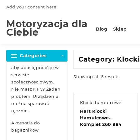
Skip
Add your content here
to
content
Motoryzacja dla
Blog
Sklep
Ciebie
Categories
Category:
Klock
aby udostępniać je w
serwisie
Showing all 5 results
społecznościowym.
Nie masz NFC? Żaden
problem. Urządzenia
Klocki hamulcowe
można sparować
ręcznie.
Hart Klocki
Hamulcowe
Akcesoria do
Komplet 260 884
bagażników