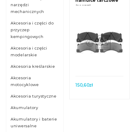
hamulce tarczowe
narzędzi
(16837)
mechanicznych
Akcesoria i części do
przyczep
kempingowych
Akcesoria i części
modelarskie
Quick view
Akcesoria kreślarskie
Akcesoria
motocyklowe
150,60
zł
Akcesoria turystyczne
Akumulatory
Akumulatory i baterie
uniwersalne