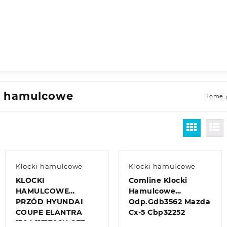
i hamulcowe
Home
Klocki hamulcowe
Klocki hamulcowe
KLOCKI
Comline Klocki
HAMULCOWE
Hamulcowe
PRZÓD HYUNDAI
Odp.Gdb3562 Mazda
COUPE ELANTRA
Cx-5 Cbp32252
13046131702N-SET-