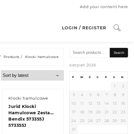
Add your content here
LOGIN / REGISTER
Search
Search
for:
Products
Klocki hamulcowe
sierpień 2026
P
W
Ś
C
P
S
N
1
2
3
4
5
6
7
8
9
Klocki hamulcowe
10
11
12
13
14
15
16
Jurid Klocki
17
18
19
20
21
22
23
Hamulcowe Zestaw
Bendix 573355J
24
25
26
27
28
29
30
573355J
31