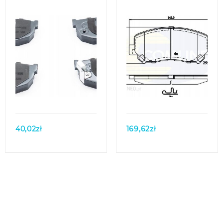
MS
Quick view
Quick view
40,02
zł
169,62
zł