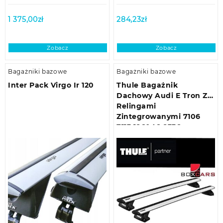
1 375,00
zł
284,23
zł
Zobacz
Zobacz
Bagażniki bazowe
Bagażniki bazowe
Inter Pack Virgo Ir 120
Thule Bagażnik
Dachowy Audi E Tron Z
Relingami
Zintegrowanymi 7106
7113 186046 8336