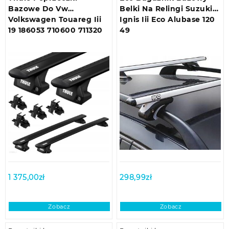
Bazowe Do Vw
Belki Na Relingi Suzuki
Volkswagen Touareg Iii
Ignis Iii Eco Alubase 120
19 186053 710600 711320
49
1 375,00
zł
298,99
zł
Zobacz
Zobacz