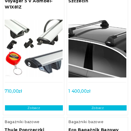
Voyager 5 V Admbel-
Szczecin
W1X81Z
710,00
zł
1 400,00
zł
Zobacz
Zobacz
Bagażniki bazowe
Bagażniki bazowe
Thule Poprzeczki
Eco Bagażnik Bazowy