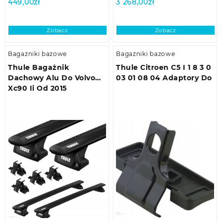
449,00
zł
3 268,00
zł
Zobacz
Zobacz
Bagażniki bazowe
Bagażniki bazowe
Thule Bagażnik
Thule Citroen C5 I 1 8 3 0
Dachowy Alu Do Volvo
03 01 08 04 Adaptory Do
Xc90 Ii Od 2015