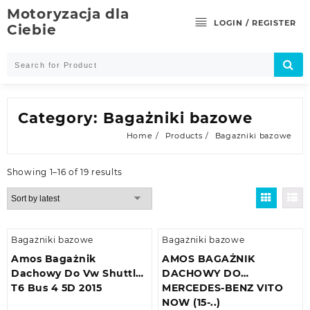
Skip
Motoryzacja dla
to
LOGIN / REGISTER
Ciebie
content
Category:
Bagażniki bazowe
Home
Products
Bagażniki bazowe
Showing 1–16 of 19 results
Bagażniki bazowe
Bagażniki bazowe
Amos Bagażnik
AMOS BAGAŻNIK
Dachowy Do Vw Shuttle
DACHOWY DO
T6 Bus 4 5D 2015
MERCEDES-BENZ VITO
NOW (15-..)