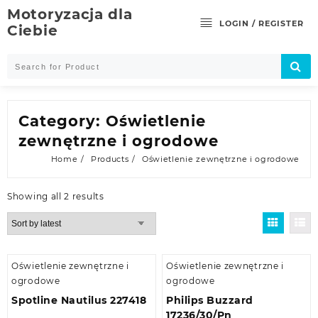
Skip
Motoryzacja dla
to
LOGIN / REGISTER
Ciebie
content
Category:
Oświetlenie
zewnętrzne i ogrodowe
Home
Products
Oświetlenie zewnętrzne i ogrodowe
Showing all 2 results
Oświetlenie zewnętrzne i
Oświetlenie zewnętrzne i
ogrodowe
ogrodowe
Spotline Nautilus 227418
Philips Buzzard
17236/30/Pn