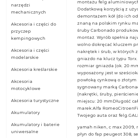
montażu felg aluminiowych
narzędzi
Dodatkową korzyścią z użyc
mechanicznych
demontażem kół (do ich odk
znaną na polskim rynku mar
Akcesoria i części do
śruby Carbonado produkowa
przyczep
montaż. Wyrób spełnia naj
kempingowych
wolno dokręcać kluczem pne
Akcesoria i części
nakrętek i śrub, w któryc
modelarskie
gniazdo na klucz typu Torx
rozmiar gniazda (ok. 20 mm
Akcesoria kreślarskie
wyposażony jest w sześciok
powłoką cynkową o złotym 
Akcesoria
sygnowany marką Carbonado
motocyklowe
(nakrętki, śruby, pierście
Akcesoria turystyczne
miejscu: 20 mmDługość ca
marek:Alfa RomeoCitroenF
Akumulatory
Twojego auta oraz felg.GA
Akumulatory i baterie
yamah niken, c max 2009, ro
uniwersalne
płyn do fap peugeot 308, se