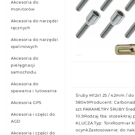
Akcesoria do
monitorów
Akcesoria do narzędzi
ręcznych
Akcesoria do narzędzi
spalinowych
Akcesoria do
pielęgnacji
samochodu
Akcesoria do
spawania i lutowania
Śruby M12x1.25 / 42mm / do 
58049Producent: CarbonadoW 
Akcesoria GPS
szt.PARAMETRY ŚRUBY:Średn
Akcesoria i części do
10,9Rodzaj łba: stożekKra
AGD
KLUCZA:Typ: TorxRozmiar k
ocynkZastosowanie: do nakr
Akcesoria i części do