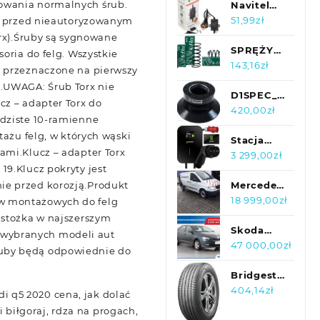
owania normalnych śrub.
/
Navitel
Smart
51,99
zł
ie przed nieautoryzowanym
Box Max
orx).Śruby są sygnowane
SPRĘŻYNA
oria do felg. Wszystkie
ZAWIESZENIA
143,16
zł
y przeznaczone na pierwszy
TYŁ -
V.UWAGA: Śrub Torx nie
OPEL
D1SPEC_F
cz – adapter Torx do
ASTRA F
NABA
420,00
zł
ździste 10-ramienne
KOMBI -
KIEROWNICY
tażu felg, w których wąski
1,4 / 1,6
D1SPEC
Stacja
ami.Klucz – adapter Torx
KAYABA
BMW E36
ładowania
3 299,00
zł
9.Klucz pokryty jest
RX5398
BLACK
pojazdów
ie przed korozją.Produkt
5903713141891
elektrycznych
Mercedes
Green
Vito 111
18 999,00
zł
ów montażowych do felg
Wallbox 11
CDi 2010r
 stożka w najszerszym
kW RFID
Skoda
 wybranych modeli aut
kabel
Rapid 1.0
47 000,00
zł
ruby będą odpowiednie do
Type 2
TSI , Salon
Polska, 1.
Bridgestone
Właściciel
ALENZA1
404,14
zł
di q5 2020 cena, jak dolać
245/50R19
i biłgoraj, rdza na progach,