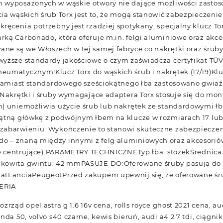
 wyposażonych w wąskie otwory nie dające możliwości zastos
ia wąskich śrub Torx jest to, że mogą stanowić zabezpieczen
ręcenia potrzebny jest rzadziej spotykany, specjalny klucz T
ką Carbonado, która oferuje m.in. felgi aluminiowe oraz akces
ne są we Włoszech w tej samej fabryce co nakrętki oraz śrub
wyższe standardy jakościowe o czym zaświadcza certyfikat TÜ
umatycznym!Klucz Torx do wąskich śrub i nakrętek (17/19)Klu
h zamiast standardowego sześciokątnego łba zastosowano gwia
.Nakrętki i śruby wymagające adaptera Torx stosuje się do mon
) uniemożliwia użycie śrub lub nakrętek ze standardowymi łb
ątną główkę z podwójnym łbem na klucze w rozmiarach 17 lub 1
zabarwieniu. Wykończenie to stanowi skuteczne zabezpieczen
 – znaną między innymi z felg aluminiowych oraz akcesori
nie centrujące).PARAMETRY TECHNICZNETyp łba: stożekŚrednica
łkowita gwintu: 42 mmPASUJE DO:Oferowane śruby pasują do
iatLanciaPeugeotPrzed zakupem upewnij się, że oferowane ś
LERIA
zrząd opel astra g 1.6 16v cena, rolls royce ghost 2021 cena, au
nda 50, volvo s40 czarne, kewis bieruń, audi a4 2.7 tdi, ciągnik