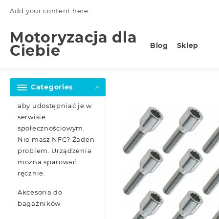
Skip
Add your content here
to
content
Motoryzacja dla
Blog
Sklep
Ciebie
Categories
aby udostępniać je w
serwisie
społecznościowym.
Nie masz NFC? Żaden
problem. Urządzenia
można sparować
ręcznie.
Akcesoria do
bagażników