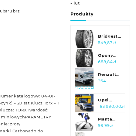
« lut
subaru brz
Produkty
Bridgestone
Blizzak
549,87
zł
Lm005
225/45R17
Opony
91H
Triangle
688,84
zł
TR-292
Agilex A/T
Renault
255/70R16
Master
264
450,00
zł
115 T
Autoskle
sklep
doNumer katalogowy: 04-01-
food
Opel
nk) – 20 szt.Klucz Torx – 1
truck
Grandland
183 990,00
zł
klucza: TORXTwardość:
foodtruck
X GS Line
 aluminiowychPARAMETRY
1.6 PHEV
Manta
ie: złoty
300KM
MTWS007
99,99
zł
 marki Carbonado do
AT8 4WD
BT