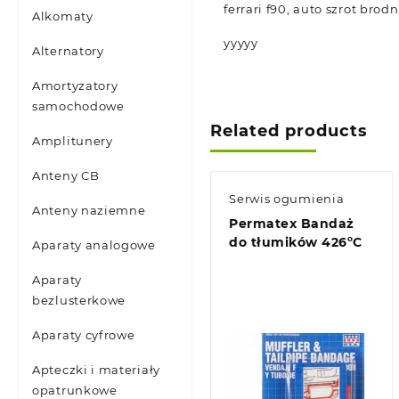
ferrari f90, auto szrot bro
Alkomaty
yyyyy
Alternatory
Amortyzatory
samochodowe
Related products
Amplitunery
Anteny CB
Serwis ogumienia
Anteny naziemne
Permatex Bandaż
do tłumików 426ºC
Aparaty analogowe
Aparaty
bezlusterkowe
Aparaty cyfrowe
Apteczki i materiały
opatrunkowe