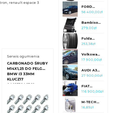
105W XL
tron, renault espace 3
FORD
FOSUS 1,6
56 400,00
zł
LPG
Bambisol
Yuko 2
279,00
zł
Szary
Spacerowy
Fulda
Ecocontrolhp
253,38
zł
205/55R16
91H
Volkswagen
Serwis ogumienia
Touran
17 900,00
zł
CARBONADO ŚRUBY
2.0 109
M14X1,25 DO FELG
KM B+GAZ
AUDI A3
BMW I3 33MM
klima
ABT/// S
27 900,00
zł
KLUCZ17
gwarancja
line 8P
040153846369
1.6TDI
FIAT
105KM z
DUCATO
116 900,00
zł
Niemiec
PLANDEKA
10 PALET
M-TECH
WEBASTO
2X OSRAM
16,89
zł
KLIMA
LED