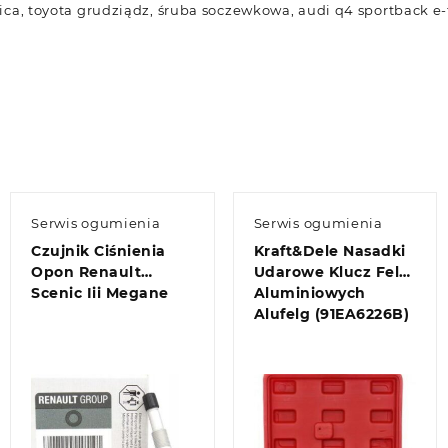
dnica, toyota grudziądz, śruba soczewkowa, audi q4 sportback e-
Serwis ogumienia
Serwis ogumienia
Czujnik Ciśnienia
Kraft&Dele Nasadki
Opon Renault
Udarowe Klucz Felg
Scenic Iii Megane
Aluminiowych
Alufelg (91EA6226B)