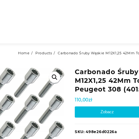
Home
Products
Carbonado Śruby Wąskie M12X1,25 42Mm To
Carbonado Śruby
M12X1,25 42Mm T
Peugeot 308 (40
110,00
zł
Zobacz
SKU:
498e26d0226a