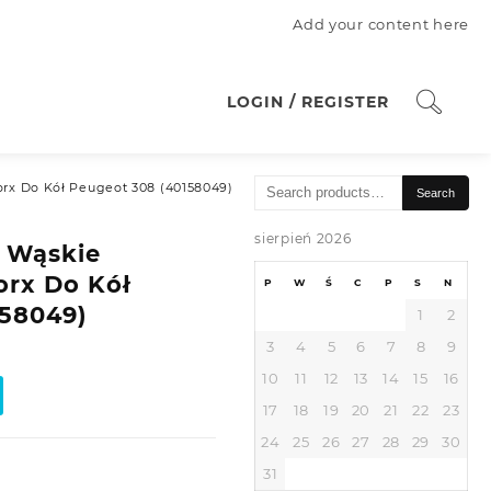
Add your content here
LOGIN / REGISTER
Search
rx Do Kół Peugeot 308 (40158049)
Search
for:
sierpień 2026
 Wąskie
orx Do Kół
P
W
Ś
C
P
S
N
158049)
1
2
3
4
5
6
7
8
9
10
11
12
13
14
15
16
17
18
19
20
21
22
23
24
25
26
27
28
29
30
31