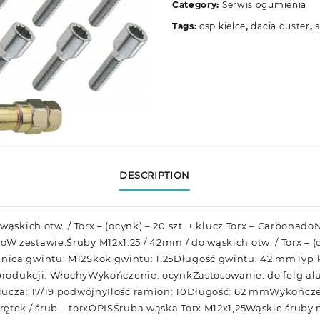
Category:
Serwis ogumienia
Tags:
csp kielce
,
dacia duster
,
DESCRIPTION
wąskich otw. / Torx – (ocynk) – 20 szt. + klucz Torx – Carbona
zestawie:Śruby M12x1.25 / 42mm / do wąskich otw. / Torx – (ocy
ica gwintu: M12Skok gwintu: 1.25Długość gwintu: 42 mmTyp 
j produkcji: WłochyWykończenie: ocynkZastosowanie: do felg
lucza: 17/19 podwójnyIlość ramion: 10Długość: 62 mmWykończen
ętek / śrub – torxOPISŚruba wąska Torx M12x1,25Wąskie śruby