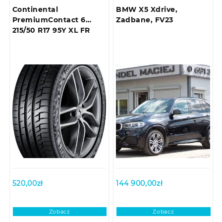
Continental
BMW X5 Xdrive,
PremiumContact 6
Zadbane, FV23
215/50 R17 95Y XL FR
520,00
zł
144 900,00
zł
Zobacz
Zobacz