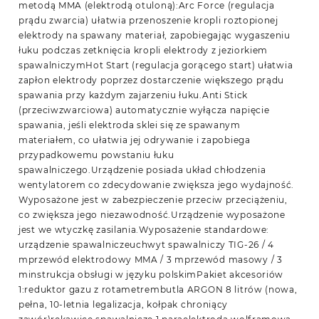
metodą MMA (elektrodą otuloną):Arc Force (regulacja
prądu zwarcia) ułatwia przenoszenie kropli roztopionej
elektrody na spawany materiał, zapobiegając wygaszeniu
łuku podczas zetknięcia kropli elektrody z jeziorkiem
spawalniczymHot Start (regulacja gorącego start) ułatwia
zapłon elektrody poprzez dostarczenie większego prądu
spawania przy każdym zajarzeniu łuku.Anti Stick
(przeciwzwarciowa) automatycznie wyłącza napięcie
spawania, jeśli elektroda sklei się ze spawanym
materiałem, co ułatwia jej odrywanie i zapobiega
przypadkowemu powstaniu łuku
spawalniczego.Urządzenie posiada układ chłodzenia
wentylatorem co zdecydowanie zwiększa jego wydajność.
Wyposażone jest w zabezpieczenie przeciw przeciążeniu,
co zwiększa jego niezawodność.Urządzenie wyposażone
jest we wtyczkę zasilania.Wyposażenie standardowe:
urządzenie spawalniczeuchwyt spawalniczy TIG-26 / 4
mprzewód elektrodowy MMA / 3 mprzewód masowy / 3
minstrukcja obsługi w języku polskimPakiet akcesoriów
1:reduktor gazu z rotametrembutla ARGON 8 litrów (nowa,
pełna, 10-letnia legalizacja, kołpak chroniący