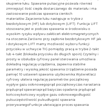
skupienie łuku. Spawanie pulsacyjne pozwala również
zmniejszyć ilość ciepła dostarczanego do materiału i ma
zastosowanie podczas spawania cienkich
materiałów.Zajarzenie łuku następuje w trybie z
bezdotykowym (HF) lub dotykowym (LIFT). Funkcja LIFT
stosowana jest w podczas spawania w środowisku o
wysokim ryzyku wpływu zakłóceń elektromagnetycznych
na otoczenie.Zarówno przy zapłonie bezdotykowym HF jak
i dotykowym LIFT mamy możliwość wyboru funkcji
przycisku w uchwycie TIG pomiędzy pracą w trybie 2-takt
lub 4-takt (blokada przycisku do długich spoin).Czytelny i
prosty w obsłudze cyfrowy panel sterowania umożliwia
dokładną regulację urządzenia, zapewnia stabilne
parametry i wysoką jakość spawania.Urządzenie posiada
pamięć 10 ustawień spawania użytkownika.Wyświetlacz
cyfrowy ułatwia regulację parametrów:początkowy
wypływ gazu osłonowegoprąd początkowyczas narastania
prąduprąd spawaniaprąd bazyczas opadania prąduprąd
końcowykońcowy wypływ gazu osłonowegodługość
pulsuczęstotliwość pulsudługość spawania
przerywanegoFunkcje ułatwiające proces spawania