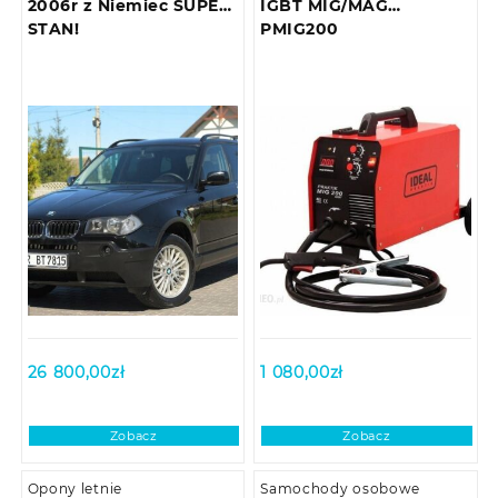
2006r z Niemiec SUPER
IGBT MIG/MAG
STAN!
PMIG200
26 800,00
zł
1 080,00
zł
Zobacz
Zobacz
Opony letnie
Samochody osobowe