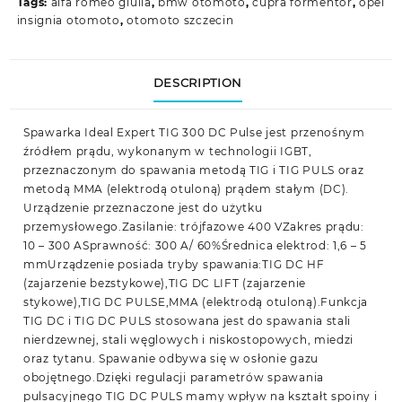
Tags:
alfa romeo giulia
,
bmw otomoto
,
cupra formentor
,
opel
insignia otomoto
,
otomoto szczecin
DESCRIPTION
Spawarka Ideal Expert TIG 300 DC Pulse jest przenośnym
źródłem prądu, wykonanym w technologii IGBT,
przeznaczonym do spawania metodą TIG i TIG PULS oraz
metodą MMA (elektrodą otuloną) prądem stałym (DC).
Urządzenie przeznaczone jest do użytku
przemysłowego.Zasilanie: trójfazowe 400 VZakres prądu:
10 – 300 ASprawność: 300 A/ 60%Średnica elektrod: 1,6 – 5
mmUrządzenie posiada tryby spawania:TIG DC HF
(zajarzenie bezstykowe),TIG DC LIFT (zajarzenie
stykowe),TIG DC PULSE,MMA (elektrodą otuloną).Funkcja
TIG DC i TIG DC PULS stosowana jest do spawania stali
nierdzewnej, stali węglowych i niskostopowych, miedzi
oraz tytanu. Spawanie odbywa się w osłonie gazu
obojętnego.Dzięki regulacji parametrów spawania
pulsacyjnego TIG DC PULS mamy wpływ na kształt spoiny i