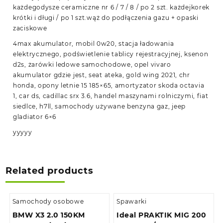
każdegodysze ceramiczne nr 6 / 7 / 8 / po 2 szt. każdejkorek
krótki i długi / po 1 szt.wąż do podłączenia gazu + opaski
zaciskowe
4max akumulator, mobil 0w20, stacja ładowania
elektrycznego, podświetlenie tablicy rejestracyjnej, ksenon
d2s, żarówki ledowe samochodowe, opel vivaro
akumulator gdzie jest, seat ateka, gold wing 2021, chr
honda, opony letnie 15 185×65, amortyzator skoda octavia
1, car ds, cadillac srx 3.6, handel maszynami rolniczymi, fiat
siedlce, h7ll, samochody używane benzyna gaz, jeep
gladiator 6×6
yyyyy
Related products
Samochody osobowe
Spawarki
BMW X3 2.0 150KM
Ideal PRAKTIK MIG 200