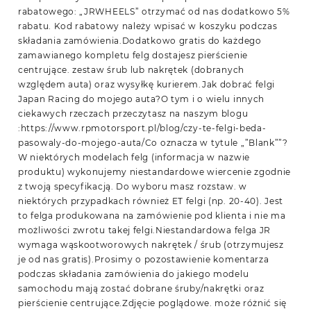
rabatowego: „JRWHEELS” otrzymać od nas dodatkowo 5%
rabatu. Kod rabatowy należy wpisać w koszyku podczas
składania zamówienia.Dodatkowo gratis do każdego
zamawianego kompletu felg dostajesz pierścienie
centrujące. zestaw śrub lub nakrętek (dobranych
względem auta) oraz wysyłkę kurierem.Jak dobrać felgi
Japan Racing do mojego auta?O tym i o wielu innych
ciekawych rzeczach przeczytasz na naszym blogu
:https://www.rpmotorsport.pl/blog/czy-te-felgi-beda-
pasowaly-do-mojego-auta/Co oznacza w tytule „”Blank””?
W niektórych modelach felg (informacja w nazwie
produktu) wykonujemy niestandardowe wiercenie zgodnie
z twoją specyfikacją. Do wyboru masz rozstaw. w
niektórych przypadkach również ET felgi (np. 20-40). Jest
to felga produkowana na zamówienie pod klienta i nie ma
możliwości zwrotu takej felgi.Niestandardowa felga JR
wymaga wąskootworowych nakrętek / śrub (otrzymujesz
je od nas gratis).Prosimy o pozostawienie komentarza
podczas składania zamówienia do jakiego modelu
samochodu mają zostać dobrane śruby/nakrętki oraz
pierścienie centrujące.Zdjęcie poglądowe. może różnić się