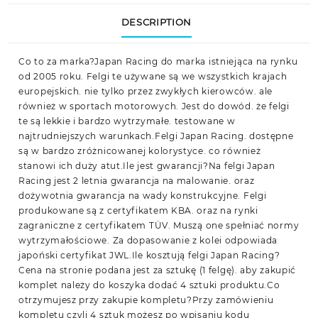
DESCRIPTION
Co to za marka?Japan Racing do marka istniejąca na rynku
od 2005 roku. Felgi te używane są we wszystkich krajach
europejskich. nie tylko przez zwykłych kierowców. ale
również w sportach motorowych. Jest do dowód. że felgi
te są lekkie i bardzo wytrzymałe. testowane w
najtrudniejszych warunkach.Felgi Japan Racing. dostępne
są w bardzo zróżnicowanej kolorystyce. co również
stanowi ich duży atut.Ile jest gwarancji?Na felgi Japan
Racing jest 2 letnia gwarancja na malowanie. oraz
dożywotnia gwarancja na wady konstrukcyjne. Felgi
produkowane są z certyfikatem KBA. oraz na rynki
zagraniczne z certyfikatem TÜV. Muszą one spełniać normy
wytrzymałościowe. Za dopasowanie z kolei odpowiada
japoński certyfikat JWL.Ile kosztują felgi Japan Racing?
Cena na stronie podana jest za sztukę (1 felgę). aby zakupić
komplet należy do koszyka dodać 4 sztuki produktu.Co
otrzymujesz przy zakupie kompletu?Przy zamówieniu
kompletu czyli 4 sztuk możesz po wpisaniu kodu