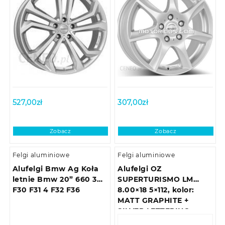
527,00
zł
307,00
zł
Zobacz
Zobacz
Felgi aluminiowe
Felgi aluminiowe
Alufelgi Bmw Ag Koła
Alufelgi OZ
letnie Bmw 20” 660 3
SUPERTURISMO LM
F30 F31 4 F32 F36
8.00×18 5×112, kolor:
MATT GRAPHITE +
SILVER LETTERING,
ET48.00