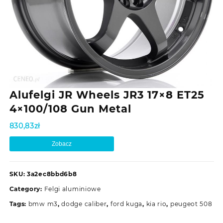
Alufelgi JR Wheels JR3 17×8 ET25
4×100/108 Gun Metal
830,83
zł
Zobacz
SKU:
3a2ec8bbd6b8
Category:
Felgi aluminiowe
Tags:
bmw m3
,
dodge caliber
,
ford kuga
,
kia rio
,
peugeot 508