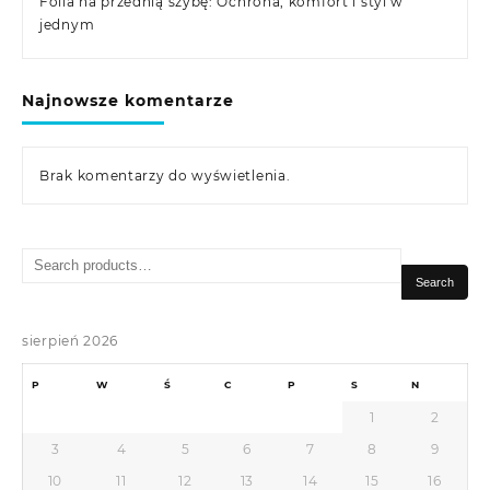
Folia na przednią szybę: Ochrona, komfort i styl w
jednym
Najnowsze komentarze
Brak komentarzy do wyświetlenia.
Search
for:
Search
sierpień 2026
P
W
Ś
C
P
S
N
1
2
3
4
5
6
7
8
9
10
11
12
13
14
15
16