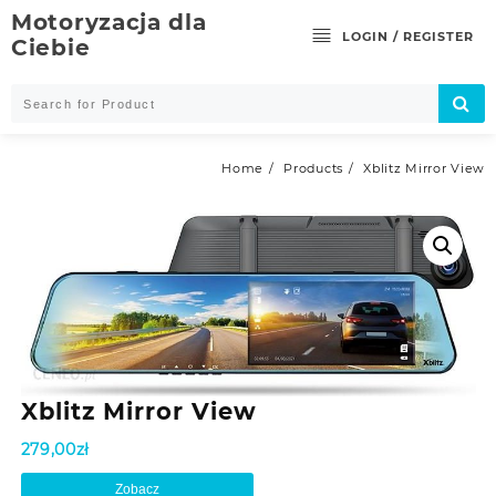
Skip
Motoryzacja dla
to
LOGIN / REGISTER
Ciebie
content
Home
Products
Xblitz Mirror View
Xblitz Mirror View
279,00
zł
Zobacz