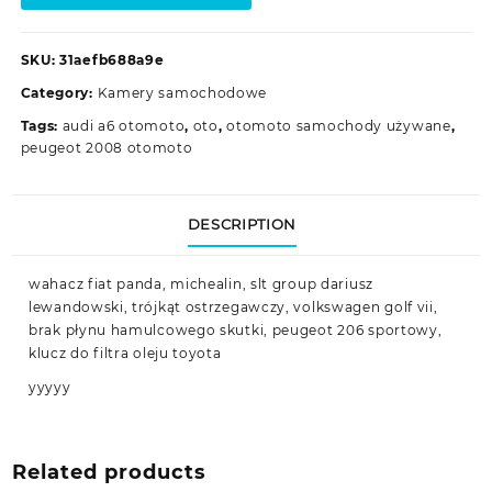
SKU:
31aefb688a9e
Category:
Kamery samochodowe
Tags:
audi a6 otomoto
,
oto
,
otomoto samochody używane
,
peugeot 2008 otomoto
DESCRIPTION
wahacz fiat panda, michealin, slt group dariusz
lewandowski, trójkąt ostrzegawczy, volkswagen golf vii,
brak płynu hamulcowego skutki, peugeot 206 sportowy,
klucz do filtra oleju toyota
yyyyy
Related products