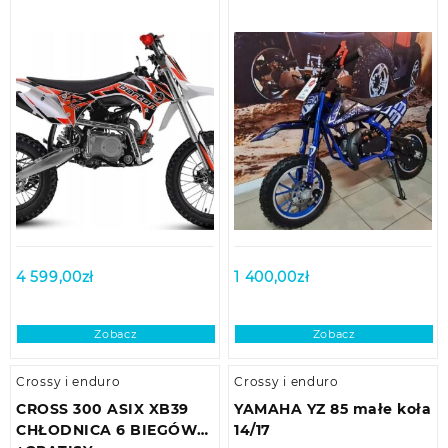
4 599,00
zł
1 400,00
zł
Zobacz
Zobacz
Crossy i enduro
Crossy i enduro
CROSS 300 ASIX XB39
YAMAHA YZ 85 małe koła
CHŁODNICA 6 BIEGÓW
14/17