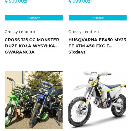
4 500,00
zł
4 999,00
zł
Zobacz
Zobacz
Crossy i enduro
Crossy i enduro
CROSS 125 CC MONSTER
HUSQVARNA FE450 MY23
DUŻE KOŁA WYSYŁKA
FE KTM 450 EXC F
GWARANCJA
Sixdays