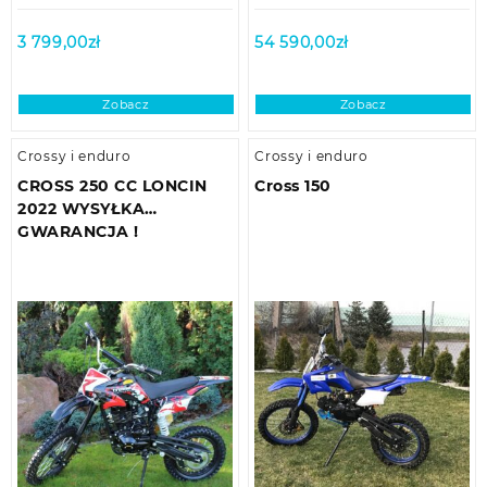
3 799,00
zł
54 590,00
zł
Zobacz
Zobacz
Crossy i enduro
Crossy i enduro
CROSS 250 CC LONCIN
Cross 150
2022 WYSYŁKA
GWARANCJA !