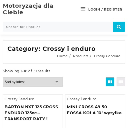
Skip
Motoryzacja dla
to
LOGIN / REGISTER
Ciebie
content
Category:
Crossy i enduro
Home
Products
Crossy i enduro
Showing 1–16 of 19 results
Crossy i enduro
Crossy i enduro
BARTON NXT 125 CROSS
MINI CROSS 49 50
ENDURO 125cc
FOSSA KOŁA 10′ wysyłka
TRANSPORT RATY !