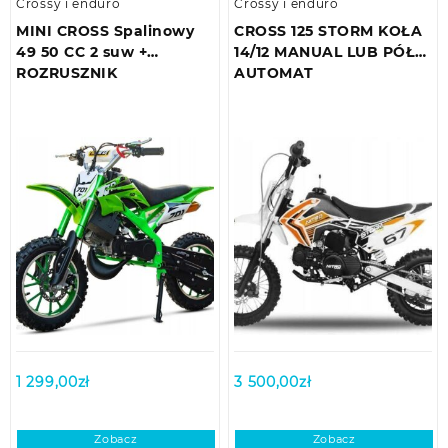
Crossy i enduro
Crossy i enduro
MINI CROSS Spalinowy
CROSS 125 STORM KOŁA
49 50 CC 2 suw +
14/12 MANUAL LUB PÓŁ-
ROZRUSZNIK
AUTOMAT
1 299,00
zł
3 500,00
zł
Zobacz
Zobacz