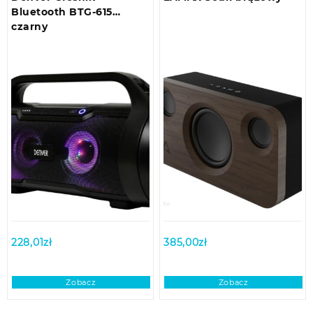
Bluetooth BTG-615
czarny
228,01
zł
385,00
zł
Zobacz
Zobacz