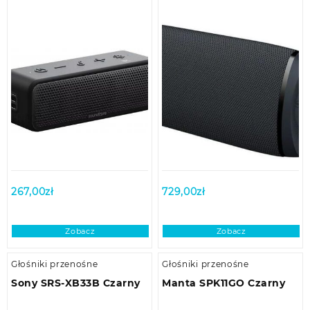
267,00
zł
729,00
zł
Zobacz
Zobacz
Głośniki przenośne
Głośniki przenośne
Sony SRS-XB33B Czarny
Manta SPK11GO Czarny