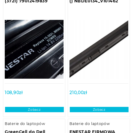
(3721) 790I2419839
() NBDE0134_V101462
108,90
zł
210,00
zł
Zobacz
Zobacz
Baterie do laptopów
Baterie do laptopów
GreenCell do Dell
ENESTAR FIRMOWA