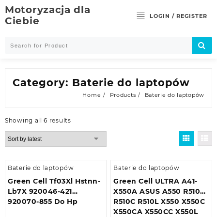
Skip
Motoryzacja dla
to
LOGIN / REGISTER
Ciebie
content
Category:
Baterie do laptopów
Home
Products
Baterie do laptopów
Showing all 6 results
Baterie do laptopów
Baterie do laptopów
Green Cell Tf03Xl Hstnn-
Green Cell ULTRA A41-
Lb7X 920046-421
X550A ASUS A550 R510
920070-855 Do Hp
R510C R510L X550 X550C
X550CA X550CC X550L