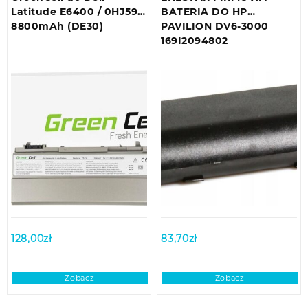
Latitude E6400 / 0HJ590
BATERIA DO HP
8800mAh (DE30)
PAVILION DV6-3000
169I2094802
128,00
zł
83,70
zł
Zobacz
Zobacz