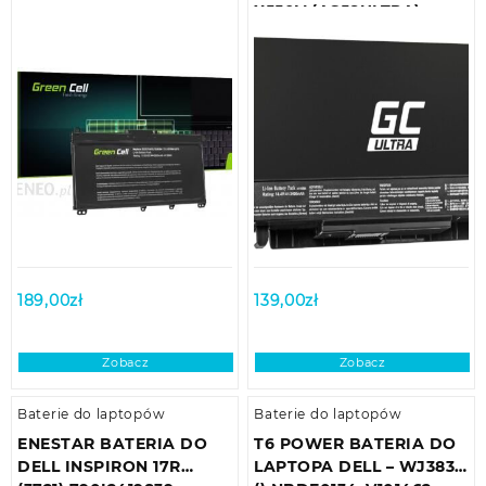
X550V (AS58ULTRA)
189,00
zł
139,00
zł
Zobacz
Zobacz
Baterie do laptopów
Baterie do laptopów
ENESTAR BATERIA DO
T6 POWER BATERIA DO
DELL INSPIRON 17R
LAPTOPA DELL – WJ383