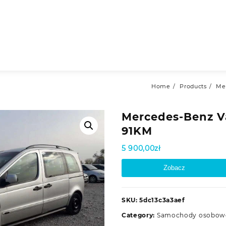
Home
Products
Me
Mercedes-Benz Va
91KM
5 900,00
zł
Zobacz
SKU:
5dc13c3a3aef
Category:
Samochody osobow