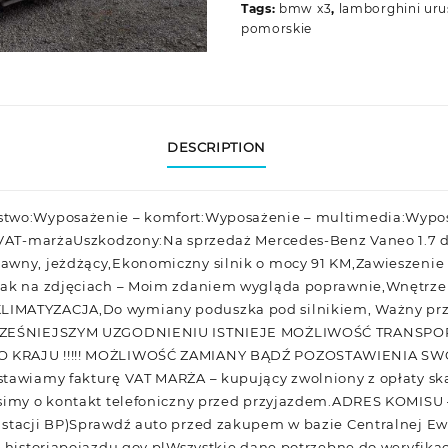
Tags:
bmw x3
,
lamborghini uru
pomorskie
DESCRIPTION
stwo:Wyposażenie – komfort:Wyposażenie – multimedia:Wypo
a VAT-marżaUszkodzony:Na sprzedaż Mercedes-Benz Vaneo 1.7 d
awny, jeżdżący,Ekonomiczny silnik o mocy 91 KM,Zawieszenie
jak na zdjęciach – Moim zdaniem wygląda poprawnie,Wnętrze 
IMATYZACJA,Do wymiany poduszka pod silnikiem, Ważny prz
 WCZEŚNIEJSZYM UZGODNIENIU ISTNIEJE MOŻLIWOŚĆ TRANSP
O KRAJU !!!!! MOŻLIWOŚĆ ZAMIANY BĄDŹ POZOSTAWIENIA S
stawiamy fakturę VAT MARŻA – kupujący zwolniony z opłaty s
osimy o kontakt telefoniczny przed przyjazdem.ADRES KOMISU 
 stacji BP)Sprawdź auto przed zakupem w bazie Centralnej E
: historiapojazdu.gov.plWszystkie dane potrzebne do weryfika