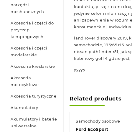
narzędzi
kontaktując się z nami dro
mechanicznych
jedynie celom informacyjn
ani zapewnienia w rozumien
Akcesoria i części do
konsumenckiej. Indywidualn
przyczep
kempingowych
land rover discovery 2019, 
samochodzie, 175/65 r15, vo
Akcesoria i części
nissan pathfinder r51, jak 
modelarskie
kabinowy golf 4 gdzie jest,
Akcesoria kreślarskie
yyyyy
Akcesoria
motocyklowe
Akcesoria turystyczne
Related products
Akumulatory
Akumulatory i baterie
Samochody osobowe
uniwersalne
Ford EcoSport