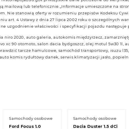
gą mailową lub telefonicznie.„Informacje umieszczone na stron
ym. Nie stanowią oferty w rozumieniu przepisów Kodeksu Cywi
iu art. 4 Ustawy z dnia 27 lipca 2002 roku o szczególnych w
e uzgodnienie właściwości i specyfikacji pojazdu następuje p
kia niro 2020, auto galeria, autokomis międzyrzecz, zamarznię
lvo xc 90 otomoto, salon dacia bydgoszcz, olej motul 5w30 1l, 
sprawdzić tarcze hamulcowe, samochód transportowy, isuzu l35, 
 auto komis rydułtowy danek, serwis klimatyzacji jasło, popiel
Samochody osobowe
Samochody osobowe
Ford Focus 1.0
Dacia Duster 1.5 dCi