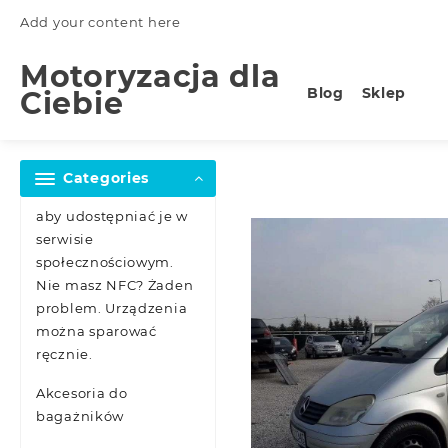
Skip
Add your content here
to
content
Motoryzacja dla
Blog
Sklep
Ciebie
Categories
aby udostępniać je w
serwisie
społecznościowym.
Nie masz NFC? Żaden
problem. Urządzenia
można sparować
ręcznie.
Akcesoria do
bagażników