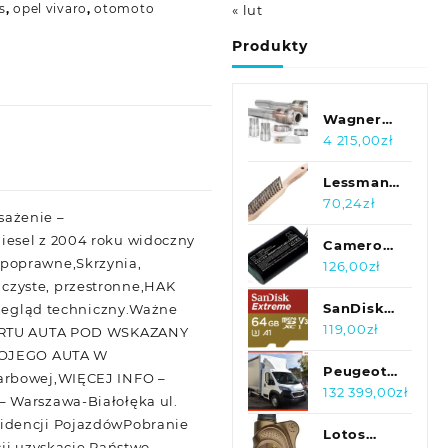
s
,
opel vivaro
,
otomoto
« lut
Produkty
Wagner
Sportowe
4 215,00
zł
Katalizatory
Audi Ttrs
Lessmann
8S Rs3 8V
Szczotka
70,24
zł
sażenie –
500001028Katsi
Do Spoin
iesel z 2004 roku widoczny
Pachw.
Cameron
 poprawne,Skrzynia,
V4A
Sino
126,00
zł
czyste, przestronne,HAK
Gładka,4-
Sonos
Rzędowa
Roam /
SanDisk
egląd techniczny.Ważne
0,3Mm
111-00005
microSDXC
119,00
zł
ORTU AUTA POD WSKAZANY
8279460015
5200Mah
64GB
WOJEGO AUTA W
19.24Wh
Extreme
Peugeot
karbowej,WIĘCEJ INFO –
Li-Ion
U3 V30
Boxer L3
132 399,00
zł
– Warszawa-Białołęka ul.
3.7V
UHS-I
Pro 2.2
widencji PojazdówPobranie
(CSSMV038SL)
(SDSQXAF064G
140KM
Lotos
cji uzyskacie Państwo