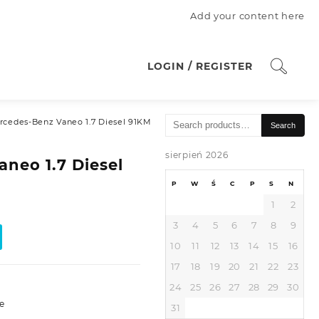
Add your content here
LOGIN / REGISTER
Search
rcedes-Benz Vaneo 1.7 Diesel 91KM
Search
for:
sierpień 2026
neo 1.7 Diesel
P
W
Ś
C
P
S
N
1
2
3
4
5
6
7
8
9
10
11
12
13
14
15
16
17
18
19
20
21
22
23
24
25
26
27
28
29
30
e
31