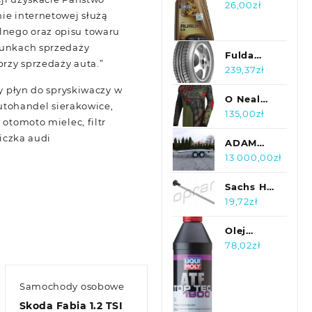
Plandeka
Aurum C3
26,00
zł
ie internetowej służą
Sae 5W30
lnego oraz opisu towaru
1L
arunkach sprzedaży
Fulda
rzy sprzedaży auta.”
Ecocontrol
239,37
zł
155/65R14
ty płyn do spryskiwaczy w
75T
O Neal
autohandel sierakowice,
Lekka
135,00
zł
otomoto mielec, filtr
Koszulka
niczka audi
Na Crossa
ADAM
Quada
LIGHT
13 000,00
zł
Element
4,50X2,10
Sachs Hp
Linka
19,72
zł
Drzwi
Przod L/P
Olej
118 396
przekładniowy
78,02
zł
LIQUI
MOLY
Samochody osobowe
3648
Skoda Fabia 1.2 TSI