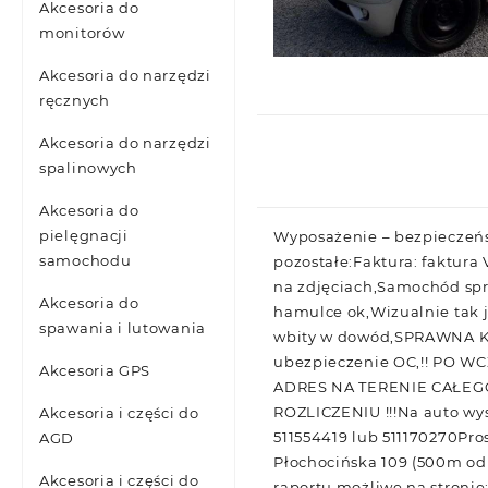
Akcesoria do
monitorów
Akcesoria do narzędzi
ręcznych
Akcesoria do narzędzi
spalinowych
Akcesoria do
pielęgnacji
Wyposażenie – bezpieczeń
samochodu
pozostałe:Faktura: faktur
na zdjęciach,Samochód spr
Akcesoria do
hamulce ok,Wizualnie tak 
spawania i lutowania
wbity w dowód,SPRAWNA KL
ubezpieczenie OC,!! PO
Akcesoria GPS
ADRES NA TERENIE CAŁEG
ROZLICZENIU !!!Na auto wy
Akcesoria i części do
511554419 lub 511170270Pr
AGD
Płochocińska 109 (500m od
Akcesoria i części do
raportu możliwe na stronie