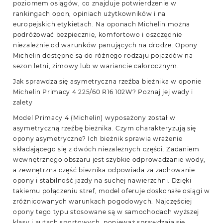
poziomem osiągów, co znajduje potwierdzenie w
rankingach opon, opiniach użytkowników i na
europejskich etykietach. Na oponach Michelin można
podróżować bezpiecznie, komfortowo i oszczędnie
niezależnie od warunków panujących na drodze. Opony
Michelin dostępne są do różnego rodzaju pojazdów na
sezon letni, zimowy lub w wariancie całorocznym.
Jak sprawdza się asymetryczna rzeźba bieżnika w oponie
Michelin Primacy 4 225/60 R16 102W? Poznaj jej wady i
zalety
Model Primacy 4 (Michelin) wyposażony został w
asymetryczną rzeźbę bieżnika. Czym charakteryzują się
opony asymetryczne? Ich bieżnik sprawia wrażenie
składającego się z dwóch niezależnych części. Zadaniem
wewnętrznego obszaru jest szybkie odprowadzanie wody,
a zewnętrzna część bieżnika odpowiada za zachowanie
opony i stabilność jazdy na suchej nawierzchni. Dzięki
takiemu połączeniu stref, model oferuje doskonałe osiągi w
zróżnicowanych warunkach pogodowych. Najczęściej
opony tego typu stosowane są w samochodach wyższej
klasy i autach sportowych, ponieważ sprawdzają się