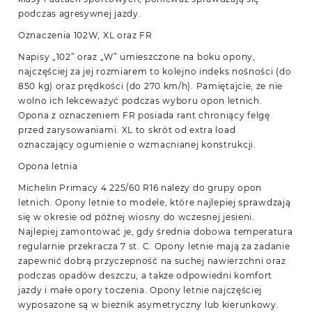
podczas agresywnej jazdy.
Oznaczenia 102W, XL oraz FR
Napisy „102” oraz „W” umieszczone na boku opony,
najczęściej za jej rozmiarem to kolejno indeks nośności (do
850 kg) oraz prędkości (do 270 km/h). Pamiętajcie, że nie
wolno ich lekceważyć podczas wyboru opon letnich.
Opona z oznaczeniem FR posiada rant chroniący felgę
przed zarysowaniami. XL to skrót od extra load
oznaczający ogumienie o wzmacnianej konstrukcji.
Opona letnia
Michelin Primacy 4 225/60 R16 należy do grupy opon
letnich. Opony letnie to modele, które najlepiej sprawdzają
się w okresie od późnej wiosny do wczesnej jesieni.
Najlepiej zamontować je, gdy średnia dobowa temperatura
regularnie przekracza 7 st. C. Opony letnie mają za zadanie
zapewnić dobrą przyczepność na suchej nawierzchni oraz
podczas opadów deszczu, a także odpowiedni komfort
jazdy i małe opory toczenia. Opony letnie najczęściej
wyposażone są w bieżnik asymetryczny lub kierunkowy.