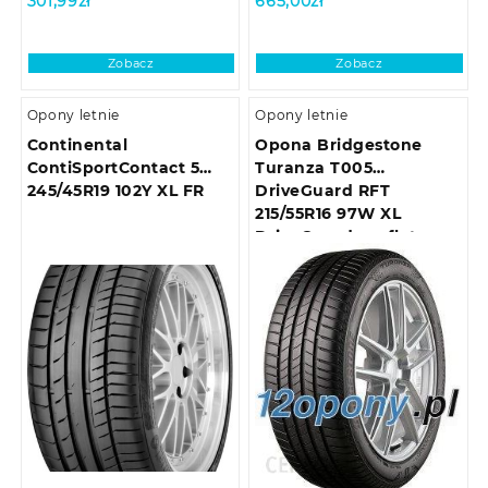
301,99
zł
665,00
zł
Zobacz
Zobacz
Opony letnie
Opony letnie
Continental
Opona Bridgestone
ContiSportContact 5
Turanza T005
245/45R19 102Y XL FR
DriveGuard RFT
215/55R16 97W XL
DriveGuard runflat