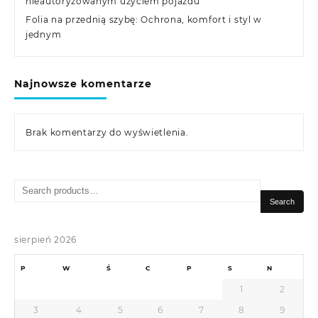
nieautoryzowanym użyciem pojazdu
Folia na przednią szybę: Ochrona, komfort i styl w
jednym
Najnowsze komentarze
Brak komentarzy do wyświetlenia.
Search
for:
Search
sierpień 2026
P
W
Ś
C
P
S
N
1
2
3
4
5
6
7
8
9