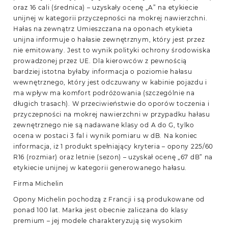
oraz 16 cali (średnica) – uzyskały ocenę „A” na etykiecie
unijnej w kategorii przyczepności na mokrej nawierzchni.
Hałas na zewnątrz Umieszczana na oponach etykieta
unijna informuje o hałasie zewnętrznym, który jest przez
nie emitowany. Jest to wynik polityki ochrony środowiska
prowadzonej przez UE. Dla kierowców z pewnością
bardziej istotna byłaby informacja o poziomie hałasu
wewnętrznego, który jest odczuwany w kabinie pojazdu i
ma wpływ ma komfort podróżowania (szczególnie na
długich trasach). W przeciwieństwie do oporów toczenia i
przyczepności na mokrej nawierzchni w przypadku hałasu
zewnętrznego nie są nadawane klasy od A do G, tylko
ocena w postaci 3 fal i wynik pomiaru w dB. Na koniec
informacja, iż 1 produkt spełniający kryteria – opony 225/60
R16 (rozmiar) oraz letnie (sezon) – uzyskał ocenę „67 dB” na
etykiecie unijnej w kategorii generowanego hałasu.
Firma Michelin
Opony Michelin pochodzą z Francji i są produkowane od
ponad 100 lat. Marka jest obecnie zaliczana do klasy
premium – jej modele charakteryzują się wysokim