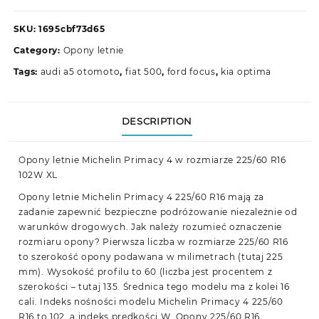
SKU:
1695cbf73d65
Category:
Opony letnie
Tags:
audi a5 otomoto
,
fiat 500
,
ford focus
,
kia optima
DESCRIPTION
Opony letnie Michelin Primacy 4 w rozmiarze 225/60 R16
102W XL
Opony letnie Michelin Primacy 4 225/60 R16 mają za
zadanie zapewnić bezpieczne podróżowanie niezależnie od
warunków drogowych. Jak należy rozumieć oznaczenie
rozmiaru opony? Pierwsza liczba w rozmiarze 225/60 R16
to szerokość opony podawana w milimetrach (tutaj 225
mm). Wysokość profilu to 60 (liczba jest procentem z
szerokości – tutaj 135. Średnica tego modelu ma z kolei 16
cali. Indeks nośności modelu Michelin Primacy 4 225/60
R16 to 102, a indeks prędkości W. Opony 225/60 R16