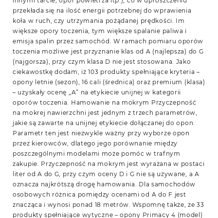
innymi tarcie, opór powietrza itp.), co w uproszczeniu
przekłada się na ilość energii potrzebnej do wprawienia
koła w ruch, czy utrzymania pożądanej prędkości. Im
większe opory toczenia, tym większe spalanie paliwa i
emisja spalin przez samochód. W ramach pomiaru oporów
toczenia możliwe jest przyznanie klas od A (najlepsza) do G
(najgorsza), przy czym klasa D nie jest stosowana. Jako
ciekawostkę dodam, iż 103 produkty spełniające kryteria –
opony letnie (sezon), 16 cali (średnica) oraz premium (klasa)
– uzyskały ocenę „A” na etykiecie unijnej w kategorii
oporów toczenia. Hamowanie na mokrym Przyczepność
na mokrej nawierzchni jest jednym z trzech parametrów,
jakie są zawarte na unijnej etykiecie dołączanej do opon.
Parametr ten jest niezwykle ważny przy wyborze opon
przez kierowców, dlatego jego porównanie między
poszczególnymi modelami może pomóc w trafnym
zakupie. Przyczepność na mokrym jest wyrażana w postaci
liter od A do G, przy czym oceny D i G nie są używane, a A
oznacza najkrótszą drogę hamowania. Dla samochodów
osobowych różnica pomiędzy ocenami od A do F jest
znacząca i wynosi ponad 18 metrów. Wspomnę także, że 33
produkty spełniające wytyczne – opony Primacy 4 (model)