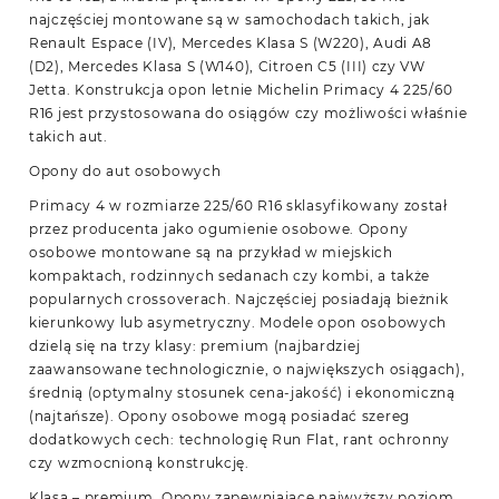
najczęściej montowane są w samochodach takich, jak
Renault Espace (IV), Mercedes Klasa S (W220), Audi A8
(D2), Mercedes Klasa S (W140), Citroen C5 (III) czy VW
Jetta. Konstrukcja opon letnie Michelin Primacy 4 225/60
R16 jest przystosowana do osiągów czy możliwości właśnie
takich aut.
Opony do aut osobowych
Primacy 4 w rozmiarze 225/60 R16 sklasyfikowany został
przez producenta jako ogumienie osobowe. Opony
osobowe montowane są na przykład w miejskich
kompaktach, rodzinnych sedanach czy kombi, a także
popularnych crossoverach. Najczęściej posiadają bieżnik
kierunkowy lub asymetryczny. Modele opon osobowych
dzielą się na trzy klasy: premium (najbardziej
zaawansowane technologicznie, o największych osiągach),
średnią (optymalny stosunek cena-jakość) i ekonomiczną
(najtańsze). Opony osobowe mogą posiadać szereg
dodatkowych cech: technologię Run Flat, rant ochronny
czy wzmocnioną konstrukcję.
Klasa – premium. Opony zapewniające najwyższy poziom