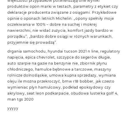
większości przypadków potwierdzają one wyniki
produktów opon marki w testach, parametry z etykiet czy
deklaracje producenta związane z osiągami. Przykładowe
opinie o oponach letnich Michelin: „opony spełniły moje
oczekiwania w 100% – dobre na suchej i mokrej
nawierzchni, nie widać zużycia, komfort jazdy bardzo w
porządku”; „bardzo dobre osiągi w różnych warunkach,
przyjemnie się prowadzą”.
drgania samochodu, hyundai tucson 2021 n line, regulatory
napięcia, epica chevrolet, szczypce do segerów długie,
auto szarpie na gazie na benzynie nie, zbiornik płynu
chłodniczego, hamulce bębnowe a tarczowe, maszyny
rolnicze dolnośląskie, umowa kupna sprzedazy, wymiana
oleju ile można przekroczyć, bmw r18 bobber, jak czesto
wymieniac plyn hamulcowy, podkład epoksydowy czy
akrylowy, seat leon podkarpacie, obudowa lusterka golf 4,
man tgs 2020
yyyyy