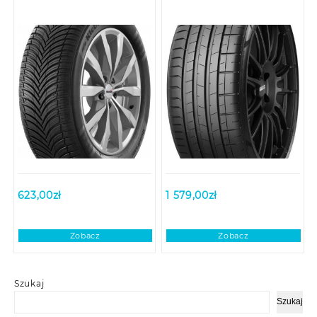
623,00
zł
1 579,00
zł
Zobacz
Zobacz
Szukaj
Szukaj