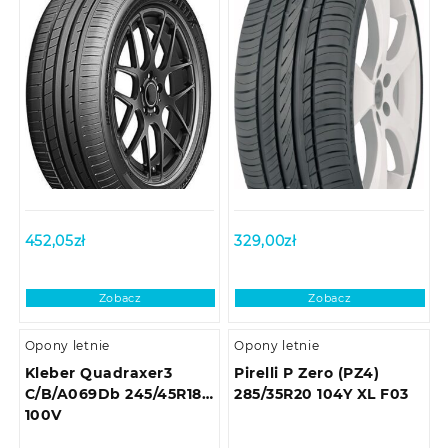
452,05
zł
329,00
zł
Zobacz
Zobacz
Opony letnie
Opony letnie
Kleber Quadraxer3
Pirelli P Zero (PZ4)
C/B/A069Db 245/45R18
285/35R20 104Y XL F03
100V