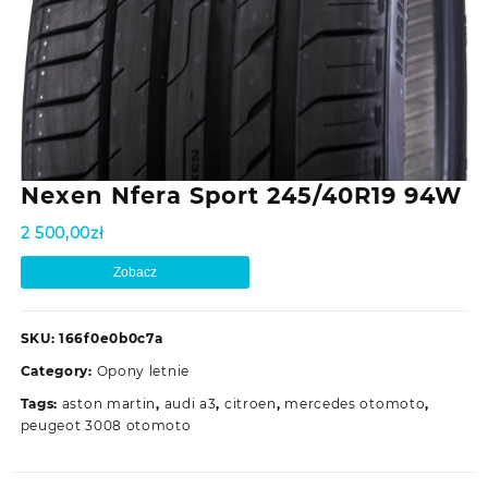
Nexen Nfera Sport 245/40R19 94W
2 500,00
zł
Zobacz
SKU:
166f0e0b0c7a
Category:
Opony letnie
Tags:
aston martin
,
audi a3
,
citroen
,
mercedes otomoto
,
peugeot 3008 otomoto