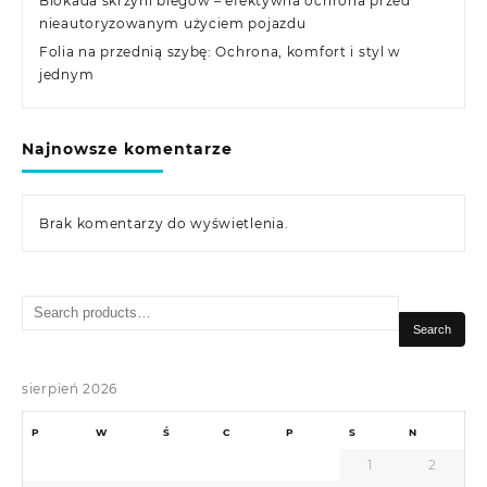
Blokada skrzyni biegów – efektywna ochrona przed
nieautoryzowanym użyciem pojazdu
Folia na przednią szybę: Ochrona, komfort i styl w
jednym
Najnowsze komentarze
Brak komentarzy do wyświetlenia.
Search
for:
Search
sierpień 2026
P
W
Ś
C
P
S
N
1
2