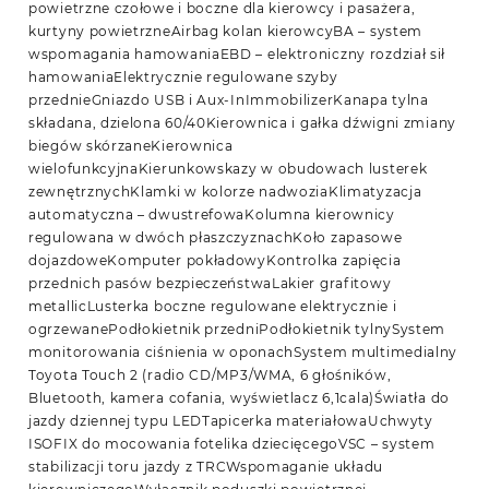
powietrzne czołowe i boczne dla kierowcy i pasażera,
kurtyny powietrzneAirbag kolan kierowcyBA – system
wspomagania hamowaniaEBD – elektroniczny rozdział sił
hamowaniaElektrycznie regulowane szyby
przednieGniazdo USB i Aux-InImmobilizerKanapa tylna
składana, dzielona 60/40Kierownica i gałka dźwigni zmiany
biegów skórzaneKierownica
wielofunkcyjnaKierunkowskazy w obudowach lusterek
zewnętrznychKlamki w kolorze nadwoziaKlimatyzacja
automatyczna – dwustrefowaKolumna kierownicy
regulowana w dwóch płaszczyznachKoło zapasowe
dojazdoweKomputer pokładowyKontrolka zapięcia
przednich pasów bezpieczeństwaLakier grafitowy
metallicLusterka boczne regulowane elektrycznie i
ogrzewanePodłokietnik przedniPodłokietnik tylnySystem
monitorowania ciśnienia w oponachSystem multimedialny
Toyota Touch 2 (radio CD/MP3/WMA, 6 głośników,
Bluetooth, kamera cofania, wyświetlacz 6,1cala)Światła do
jazdy dziennej typu LEDTapicerka materiałowaUchwyty
ISOFIX do mocowania fotelika dziecięcegoVSC – system
stabilizacji toru jazdy z TRCWspomaganie układu