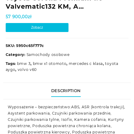
Valvematic132 KM, A…
57 900,00
zł
Zobacz
SKU:
5950c65f777c
Category:
Samochody osobowe
Tags:
bmw 3
,
bmw x1 otomoto
,
mercedes c klasa
,
toyota
aygo
,
volvo v60
DESCRIPTION
Wyposażenie – bezpieczeństwo:ABS, ASR (kontrola trakcji),
Asystent parkowania, Czujniki parkowania przednie,
Czujniki parkowania tylne, Isofix, Kamera cofania, Kurtyny
powietrzne, Poduszka powietrzna chroniąca kolana,
Poduszka powietrzna kierowcy, Poduszka powietrzna