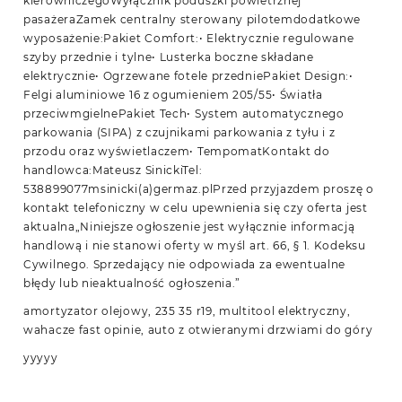
kierowniczegoWyłącznik poduszki powietrznej
pasażeraZamek centralny sterowany pilotemdodatkowe
wyposażenie:Pakiet Comfort:• Elektrycznie regulowane
szyby przednie i tylne• Lusterka boczne składane
elektrycznie• Ogrzewane fotele przedniePakiet Design:•
Felgi aluminiowe 16 z ogumieniem 205/55• Światła
przeciwmgielnePakiet Tech• System automatycznego
parkowania (SIPA) z czujnikami parkowania z tyłu i z
przodu oraz wyświetlaczem• TempomatKontakt do
handlowca:Mateusz SinickiTel:
538899077msinicki(a)germaz.plPrzed przyjazdem proszę o
kontakt telefoniczny w celu upewnienia się czy oferta jest
aktualna„Niniejsze ogłoszenie jest wyłącznie informacją
handlową i nie stanowi oferty w myśl art. 66, § 1. Kodeksu
Cywilnego. Sprzedający nie odpowiada za ewentualne
błędy lub nieaktualność ogłoszenia.”
amortyzator olejowy, 235 35 r19, multitool elektryczny,
wahacze fast opinie, auto z otwieranymi drzwiami do góry
yyyyy