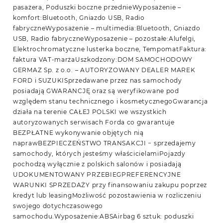
pasażera, Poduszki boczne przednieWyposażenie –
komfort:Bluetooth, Gniazdo USB, Radio
fabryczneWyposażenie – multimedia:Bluetooth, Gniazdo
USB, Radio fabryczneWyposażenie – pozostałe:Alufelgi,
Elektrochromatyczne lusterka boczne, TempomatFaktura:
faktura VAT-marżaUszkodzony:DOM SAMOCHODOWY
GERMAZ Sp. z o.o. – AUTORYZOWANY DEALER MAREK
FORD i SUZUKISprzedawane przez nas samochody
posiadają GWARANCJĘ oraz są weryfikowane pod
względem stanu technicznego i kosmetycznegoGwarancja
działa na terenie CAŁEJ POLSKI we wszystkich
autoryzowanych serwisach Forda co gwarantuje
BEZPŁATNE wykonywanie objętych nią
naprawBEZPIECZEŃSTWO TRANSAKCJI − sprzedajemy
samochody, których jesteśmy właścicielamiPojazdy
pochodzą wyłącznie z polskich salonów i posiadają
UDOKUMENTOWANY PRZEBIEGPREFERENCYJNE
WARUNKI SPRZEDAŻY przy finansowaniu zakupu poprzez
kredyt lub leasingMożliwość pozostawienia w rozliczeniu
swojego dotychczasowego
samochodu.Wyposażenie:ABSAirbag 6 sztuk: poduszki