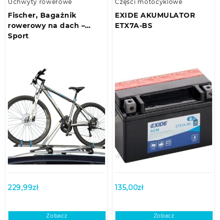
Uchwyty rowerowe
Części motocyklowe
Fischer, Bagażnik
EXIDE AKUMULATOR
rowerowy na dach –
ETX7A-BS
Sport
229,99
zł
135,00
zł
Zobacz
Zobacz