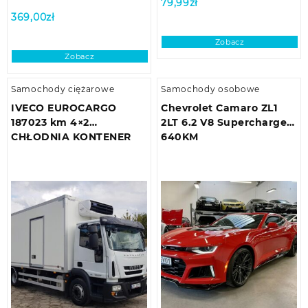
79,99
zł
369,00
zł
Zobacz
Zobacz
Samochody ciężarowe
Samochody osobowe
IVECO EUROCARGO
Chevrolet Camaro ZL1
187023 km 4×2
2LT 6.2 V8 Supercharged
CHŁODNIA KONTENER
640KM