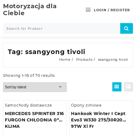
Skip
Motoryzacja dla
to
LOGIN / REGISTER
Ciebie
content
Tag:
ssangyong tivoli
Home
Products
ssangyong tivoli
Showing 1–16 of 70 results
Samochody dostawcze
Opony zimowe
MERCEDES SPRINTER 316
Hankook Winter I Cept
FURGON CHŁODNIA 0*C
Evo3 W330 275/30R20
KLIMA
97W Xl Fr