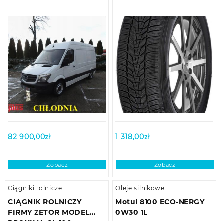
82 900,00
zł
1 318,00
zł
Zobacz
Zobacz
Ciągniki rolnicze
Oleje silnikowe
CIĄGNIK ROLNICZY
Motul 8100 ECO-NERGY
FIRMY ZETOR MODEL
0W30 1L