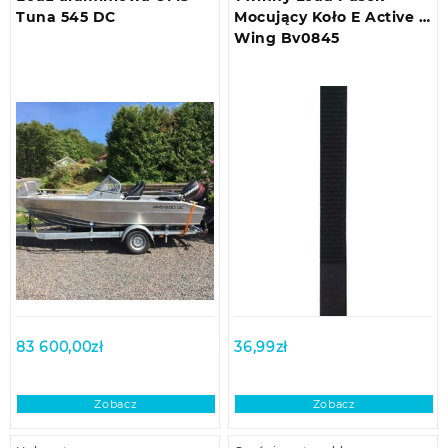
Tuna 545 DC
Mocujący Koło E Active E
Wing Bv0845
83 600,00
zł
36,99
zł
Zobacz
Zobacz