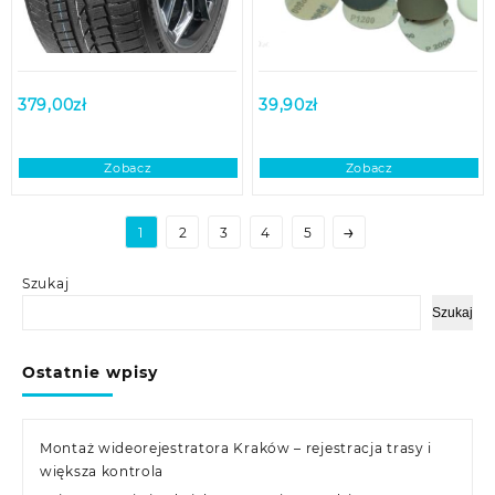
379,00
zł
39,90
zł
Zobacz
Zobacz
→
1
2
3
4
5
Szukaj
Szukaj
Ostatnie wpisy
Montaż wideorejestratora Kraków – rejestracja trasy i
większa kontrola