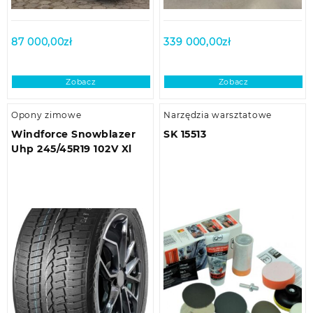
87 000,00
zł
339 000,00
zł
Zobacz
Zobacz
Opony zimowe
Narzędzia warsztatowe
Windforce Snowblazer
SK 15513
Uhp 245/45R19 102V Xl