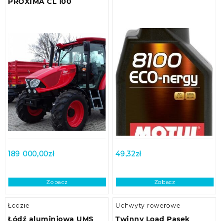
PROXIMA CL 100
189 000,00
zł
49,32
zł
Zobacz
Zobacz
Łodzie
Uchwyty rowerowe
Łódź aluminiowa UMS
Twinny Load Pasek