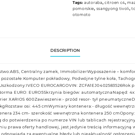
Tags:
autoraba
,
citroen c4
,
maz
pomorskie
,
ssangyong tivoli
,
t
otomoto
DESCRIPTION
stwo:ABS, Centralny zamek, ImmobilizerWyposażenie – komfo
pozostałe:Komputer pokładowy, Podwójne tylne koła, Tachog
TUszkodzony:IVECO EUROCARGOVIN: ZCFA1EJ0402583526Rok prod
MNorma EURO: EURO5Skrzynia biegów: automatycznaNapęd: 4x
rrier XARIOS 600Zawieszenie:- przód resor- tył pneumatyczn
kgRozstaw osi: 445 cmWymiary kontenera:- długość wewnętrz
nera 234 cm- szerokość wewnętrzna kontenera 250 cmOpony:- p
ieg do potwierdzenia po numerze VIN lub tablicach rejestrac
iu prawa oferty handlowej, jest jedynie treścią informacyjną w 
e odpowiada za ewentualne błędy lub nieaktualność ogłoszeni