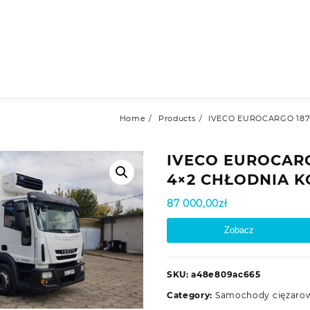
Home
Products
IVECO EUROCARGO 187
IVECO EUROCARG
4×2 CHŁODNIA 
87 000,00
zł
Zobacz
SKU:
a48e809ac665
Category:
Samochody ciężaro