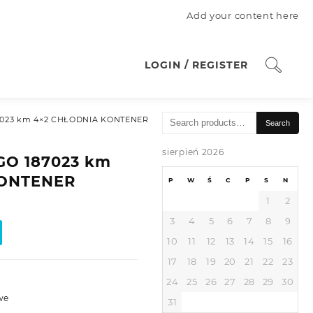
Add your content here
LOGIN / REGISTER
Search
023 km 4×2 CHŁODNIA KONTENER
Search
for:
sierpień 2026
O 187023 km
KONTENER
P
W
Ś
C
P
S
N
1
2
3
4
5
6
7
8
9
10
11
12
13
14
15
16
17
18
19
20
21
22
23
24
25
26
27
28
29
30
we
31