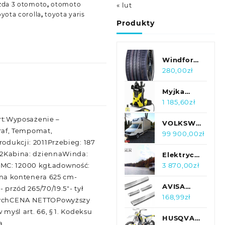
da 3 otomoto
,
otomoto
« lut
oyota corolla
,
toyota yaris
Produkty
Windforce
Catchfors
280,00
zł
UHP
235/50R18
Myjka
101 W
ciśnieniowa
1 185,60
zł
Karcher
rt:Wyposażenie –
K5 1.180-
VOLKSWAGEN
raf, Tempomat,
633.0
CRAFTER
99 900,00
zł
ukcji: 2011Przebieg: 187
PLANDEKA
2Kabina: dziennaWinda:
10 PALET
Elektryczny
eDMC: 12000 kgŁadowność:
KLIMA
jacht
3 870,00
zł
TEMPOMA
motorowy
na kontenera 625 cm-
-
AVISA
rzód 265/70/19.5″- tył
samoładujący
BMW X6
168,99
zł
yjnychCENA NETTOPowyższy
990 W
III G06 OD
myśl art. 66, § 1. Kodeksu
2019
HUSQVARNA
a.