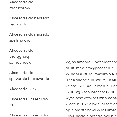
Akcesoria do
monitorów
Akcesoria do narzędzi
ręcznych
Akcesoria do narzędzi
spalinowych
Akcesoria do
pielęgnacji
Wyposażenie – bezpieczeń
samochodu
multimedia:Wyposażenie – 
Akcesoria do
WindaFaktura: faktura VA
spawania i lutowania
023 kmMoc silnika: 252 K
Zepro 1500 kgChłodnia: Ca
Akcesoria GPS
5200 kgMasa własna: 6800 
wysokość wewnętrzna konte
Akcesoria i części do
265/70/19.5″Serwis: przeb
AGD
opis nie stanowi w rozumien
Akcesoria i części do
Cywilnego. Sprzedający ni