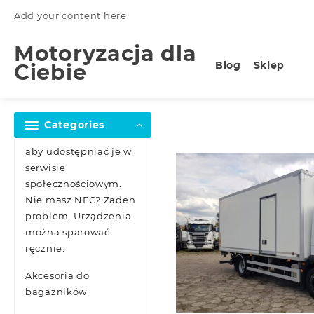
Skip
Add your content here
to
content
Motoryzacja dla
Blog
Sklep
Ciebie
Categories
aby udostępniać je w
serwisie
społecznościowym.
Nie masz NFC? Żaden
problem. Urządzenia
można sparować
ręcznie.
Akcesoria do
bagażników