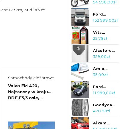
NAKŁADKI
FE450
54 590,00
zł
NA PROGI
MY23 FE
-cat 177km, audi a6 c5
PROGOWE
KTM 450
Ford
EXC F
Transit
152 999,00
zł
Sixdays
MCA L5
Zabudowa
Vita
10EP
Buerlecithin
22,78
zł
160KM
1000ml
Alcoforce
E700
359,00
zł
Amio
Odkurzacz
35,00
zł
Samochody ciężarowe
Samochodowy
Volvo FM 420,
12V 90W
Ford
Najtanszy w kraju
Zapalniczka
Focus 1.6
11 999,00
zł
BDF,E5,3 osie,…
Kabel 3M
Ghia
10707
Goodyear
Ultra Grip
420,98
zł
9
205/55R16
Aixam