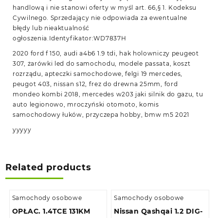
handlową i nie stanowi oferty w myśl art. 66,§ 1. Kodeksu
Cywilnego. Sprzedający nie odpowiada za ewentualne
błędy lub nieaktualność
ogłoszenia.Identyfikator:WD7837H
2020 ford f 150, audi a4b6 1.9 tdi, hak holowniczy peugeot
307, żarówki led do samochodu, modele passata, koszt
rozrządu, apteczki samochodowe, felgi 19 mercedes,
peugot 403, nissan s12, frez do drewna 25mm, ford
mondeo kombi 2018, mercedes w203 jaki silnik do gazu, tu
auto legionowo, mroczyński otomoto, komis
samochodowy łuków, przyczepa hobby, bmw m5 2021
yyyyy
Related products
Samochody osobowe
Samochody osobowe
OPŁAC. 1.4TCE 131KM
Nissan Qashqai 1.2 DIG-