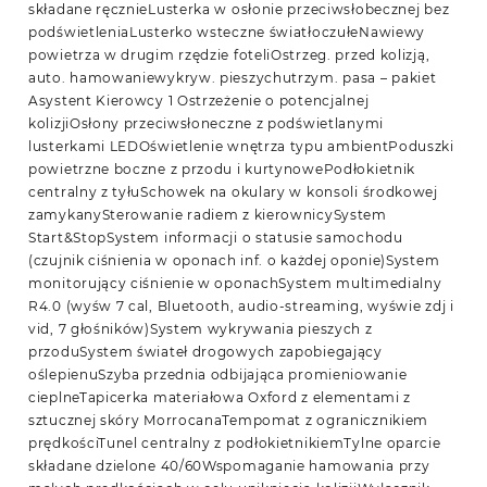
składane ręcznieLusterka w osłonie przeciwsłobecznej bez
podświetleniaLusterko wsteczne światłoczułeNawiewy
powietrza w drugim rzędzie foteliOstrzeg. przed kolizją,
auto. hamowaniewykryw. pieszychutrzym. pasa – pakiet
Asystent Kierowcy 1 Ostrzeżenie o potencjalnej
kolizjiOsłony przeciwsłoneczne z podświetlanymi
lusterkami LEDOświetlenie wnętrza typu ambientPoduszki
powietrzne boczne z przodu i kurtynowePodłokietnik
centralny z tyłuSchowek na okulary w konsoli środkowej
zamykanySterowanie radiem z kierownicySystem
Start&StopSystem informacji o statusie samochodu
(czujnik ciśnienia w oponach inf. o każdej oponie)System
monitorujący ciśnienie w oponachSystem multimedialny
R4.0 (wyśw 7 cal, Bluetooth, audio-streaming, wyświe zdj i
vid, 7 głośników)System wykrywania pieszych z
przoduSystem świateł drogowych zapobiegający
oślepienuSzyba przednia odbijająca promieniowanie
cieplneTapicerka materiałowa Oxford z elementami z
sztucznej skóry MorrocanaTempomat z ogranicznikiem
prędkościTunel centralny z podłokietnikiemTylne oparcie
składane dzielone 40/60Wspomaganie hamowania przy