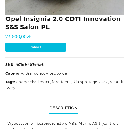
Opel Insignia 2.0 CDTI Innovation
S&S Salon PL
73 600,00
zł
Zobacz
SKU:
401e9407e4a6
Category:
Samochody osobowe
Tags:
dodge challenger
,
ford focus
,
kia sportage 2022
,
renault
twizy
DESCRIPTION
Wyposażenie – bezpieczeństwo:ABS, Alarm, ASR (kontrola