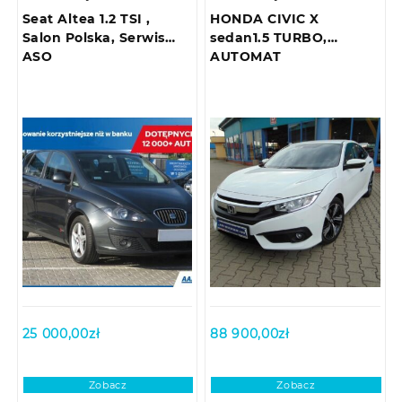
Seat Altea 1.2 TSI ,
HONDA CIVIC X
Salon Polska, Serwis
sedan1.5 TURBO,
ASO
AUTOMAT
25 000,00
zł
88 900,00
zł
Zobacz
Zobacz