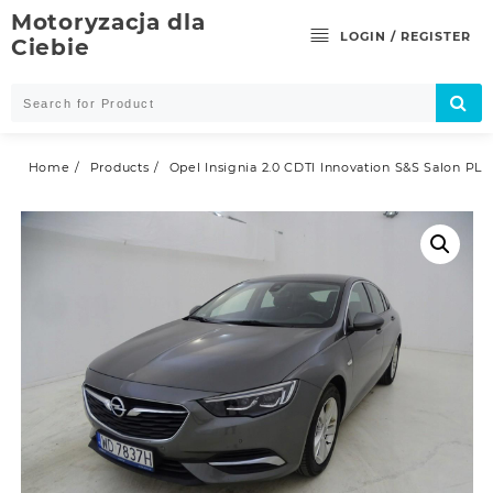
Skip
Motoryzacja dla
to
LOGIN / REGISTER
Ciebie
content
Home
Products
Opel Insignia 2.0 CDTI Innovation S&S Salon PL