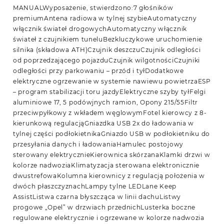
MANUALWyposażenie, stwierdzono:7 głośników
premiumAntena radiowa w tylnej szybieAutomatyczny
włącznik świateł drogowychAutomatyczny włącznik
świateł z czujnikiem tuneluBezkluczykowe uruchomienie
silnika (składowa ATH)Czujnik deszczuCzujnik odległości
od poprzedzającego pojazduCzujnik wilgotnościCzujniki
odległości przy parkowaniu – przód i tyłDodatkowe
elektryczne ogrzewanie w systemie nawiewu powietrzaESP
– program stabilizacji toru jazdyElektryczne szyby tyłFelgi
aluminiowe 17, 5 podówjnych ramion, Opony 215/55Filtr
przeciwpyłkowy z wkładem węglowymFotel kierowcy z 8-
kierunkową regulacjąGniazdka USB 2x do ładowania w
tylnej części podłokietnikaGniazdo USB w podłokietniku do
przesyłania danych i ładowaniaHamulec postojowy
sterowany elektrycznieKierownica skórzanaKlamki drzwi w
kolorze nadwoziaKlimatyzacja sterowana elektronicznie
dwustrefowaKolumna kierownicy z regulacją położenia w
dwóch płaszczyznachLampy tylne LEDLane Keep
AssistListwa czarna błyszcząca w linii dachuListwy
progowe „Opel” w drzwiach przednichLusterka boczne
regulowane elektrycznie i ogrzewane w kolorze nadwozia