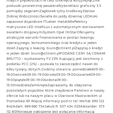
małych prędkościach w celu uniknięcia kolizjiWyłącznik
poduszki powietrznej pasażeraWyświetlacz graficzny 3.5
pomiędzy zegaramiZagłówek tylny środkowyZestaw
Dobrej WidocznościŚwiatła do jazdy dziennej LEDKoło
zapasowe dojazdowe 17Lakier metalikReflektory
matrycowe LED IntelliLux z automatycznym sterowaniem
światłami drogowymiSystem Opel OnStarOferujemy
atrakcyjne warunki finansowania w postaci leasingu
operacyjnego, konsumenckiego oraz kredytu w jeden
dzień.Zapytaj o leasing: biuro@citirent.plZapytaj o kredyt
w jeden dzień: biuro@citirent.plPODANE CENY SĄ CENAMI
BRUTTO – wystawiamy FV 23% Kupujący jest zwolniony z
podatku PCC (2%) – pozwala to zaoszczędzić nawet do
kilku tysięcy złotych.Godziny otwarcia: poniedziałek09:00–
19:00wtorek09:00–19:00środa09:00–19:00czwartek09:00–
19:00piątek09:00–19:00sobota09:00–
15:00niedzielaZamknięteZapraszamy do obejrzenia
pozostałych pojazdów które znajdziecie Państwo w naszej
ofercie lub na naszym placu w Ożarowie Mazowieckim ul.
Poznańska 161 Więcej informacji pod nr tel.:Michał: 690 122
842Adam: 669 660 754Jakub R: 507 434 023Alexander: 573
112 801Niniejsze ogłoszenie jest wyłącznie informacją