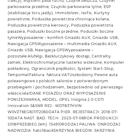
trakcji), Asystent pasa ruchu, Czujnik deszczu, Czujniki
parkowania przednie, Czujniki parkowania tylne, ESP
(stabilizacja toru jazdy), Immobilizer, Isofix, Kurtyny
powietrzne, Poduszka powietrzna chroniąca kolana,
Poduszka powietrzna kierowcy, Poduszka powietrzna
pasażera, Poduszki boczne przednie, Poduszki boczne
tylneWyposażenie – komfort:Gniazdo AUX, Gniazdo USB,
Nawigacja GPSWyposażenie – multimedia:Gniazdo AUX,
Gniazdo USB, Nawigacja GPSWyposażenie –
pozostałe:Alufelgi, Bezkluczykowy dostęp, Centralny
zamek, Elektrochromatyczne lusterko wsteczne, Komputer
pokładowy, Ogranicznik prędkości, System Start-Stop,
TempomatFaktura: faktura VATUszkodzony:Pewne auta
poleasingowe z polskich salonów z potwierdzonym
przebiegiem i pochodzeniem, bezpośrednio od pierwszego
właściciela!DANE POJAZDU ORAZ WYPOSAŻENIE
PONIŻEJMARKA, MODEL: OPEL Insignia 2.0 CDTI
Innovation S&SNR REJ.: WD7837HVIN:
W0VZT6EG8J1172060DATA PIER. REJESTRACJI: 2018-07-
10DATA NAST. BAD. TECH.: 2023-07-06ROK PRODUKCJI:
2018PRZEBIEG (km): 134910RODZAJ PALIWA: ONRODZAJ
NADWOZIA: hatchbackSKRZYNIA BIEGÓW :SKRZYNIA