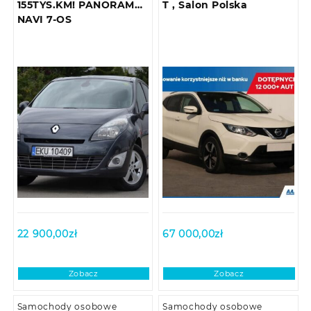
155TYS.KM! PANORAMA
T , Salon Polska
NAVI 7-OS
22 900,00
zł
67 000,00
zł
Zobacz
Zobacz
Samochody osobowe
Samochody osobowe