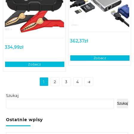
362,37
zł
334,99
zł
Zobacz
Zobacz
→
1
2
3
4
Szukaj
Szukaj
Ostatnie wpisy