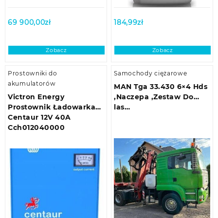
69 900,00
zł
184,99
zł
Zobacz
Zobacz
Prostowniki do
Samochody ciężarowe
akumulatorów
MAN Tga 33.430 6×4 Hds
Victron Energy
,Naczepa ,Zestaw Do
Prostownik Ładowarka
las…
Centaur 12V 40A
Cch012040000