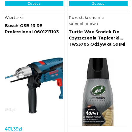
Zobacz
Zobacz
Wiertarki
Pozostała chemia
samochodowa
Bosch GSB 13 RE
Professional 0601217103
Turtle Wax Środek Do
Czyszczenia Tapicerki
Tw53705 Odżywka 591Ml
401,39
zł