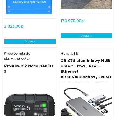
170 970,00
zł
2 823,00
zł
Zobacz
Zobacz
Prostowniki do
Huby USB
akumulatorów
CB-C78 aluminiowy HUB
Prostownik Noco Genius
USB-C , 12w1 , RJ45
5
Ethernet
10/100/1000Mbps , 2xUSB
3.1 , 2xUSB 2.0 , 2xHDMI
4k@30Hz , VGA , SD i
microSD (CBC78)