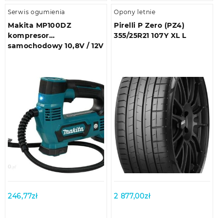
Serwis ogumienia
Opony letnie
Makita MP100DZ
Pirelli P Zero (PZ4)
kompresor
355/25R21 107Y XL L
samochodowy 10,8V / 12V
246,77
zł
2 877,00
zł