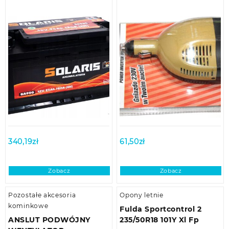
340,19
zł
61,50
zł
Zobacz
Zobacz
Pozostałe akcesoria
Opony letnie
kominkowe
Fulda Sportcontrol 2
ANSLUT PODWÓJNY
235/50R18 101Y Xl Fp