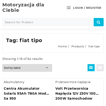
Skip
Motoryzacja dla
to
LOGIN / REGISTER
Ciebie
content
Tag:
fiat tipo
Home
Products
fiat tipo
Showing 1–16 of 64 results
Akumulatory
Przetwornice napięcia
Centra Akumulator
Volt Przetwornica
Solaris 95Ah 780A Model
Napięcia 12V 230V 100
Sa 950
200W Samochodow