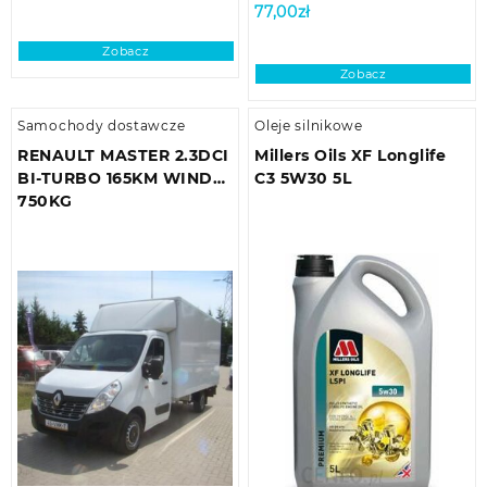
77,00
zł
Zobacz
Zobacz
Samochody dostawcze
Oleje silnikowe
RENAULT MASTER 2.3DCI
Millers Oils XF Longlife
BI-TURBO 165KM WINDA
C3 5W30 5L
750KG