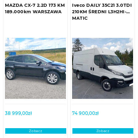
MAZDA CX-7 2.2D 173 KM
Iveco DAILY 35C21 3.0TDI
189.000km WARSZAWA
210KM ŚREDNI L3H2HI-
MATIC
38 999,00
zł
74 900,00
zł
Zobacz
Zobacz