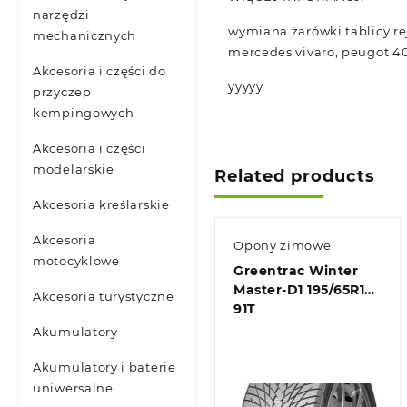
narzędzi
wymiana żarówki tablicy re
mechanicznych
mercedes vivaro, peugot 4
Akcesoria i części do
yyyyy
przyczep
kempingowych
Akcesoria i części
modelarskie
Related products
Akcesoria kreślarskie
Akcesoria
Opony zimowe
motocyklowe
Greentrac Winter
Master-D1 195/65R15
Akcesoria turystyczne
91T
Akumulatory
Akumulatory i baterie
uniwersalne