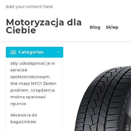
Skip
Add your content here
to
content
Motoryzacja dla
Blog
Sklep
Ciebie
Categories
aby udostępniać je w
serwisie
społecznościowym.
Nie masz NFC? Żaden
problem. Urządzenia
można sparować
ręcznie.
Akcesoria do
bagażników