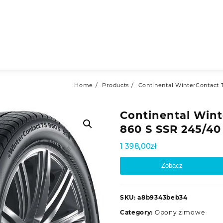
Home
Products
Continental WinterContact 
Continental Wint
860 S SSR 245/40
1 398,00
zł
Zobacz
SKU:
a8b9343beb34
Category:
Opony zimowe