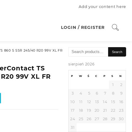
Add your content here
LOGIN / REGISTER
Search
TS 860 S SSR 245/40 R20 99V XL FR
Search
for:
sierpień 2026
erContact TS
 R20 99V XL FR
P
W
Ś
C
P
S
N
1
2
3
4
5
6
7
8
9
10
11
12
13
14
15
16
17
18
19
20
21
22
23
24
25
26
27
28
29
30
31