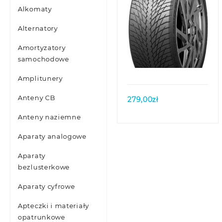
Alkomaty
Alternatory
Amortyzatory
Quick view
samochodowe
Amplitunery
Anteny CB
279,00
zł
Anteny naziemne
Aparaty analogowe
Aparaty
bezlusterkowe
Aparaty cyfrowe
Apteczki i materiały
opatrunkowe