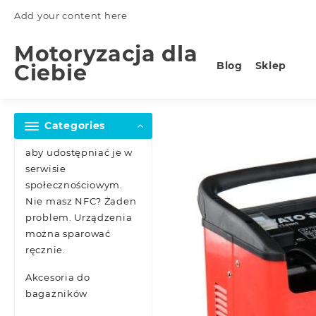
Skip
Add your content here
to
content
Motoryzacja dla
Blog
Sklep
Ciebie
Categories
aby udostępniać je w
serwisie
społecznościowym.
Nie masz NFC? Żaden
problem. Urządzenia
można sparować
ręcznie.
Akcesoria do
bagażników