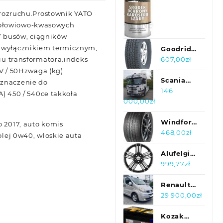
L316
rozruchu.Prostownik YATO
w ołowiowo-kwasowych
” busów, ciągników
t wyłącznikiem termicznym,
Goodride
ciu transformatora.indeks
Sl369
607,00
zł
275/45R20
V / 50Hzwaga (kg)
110H
Scania
eznaczenie do
P410
146
 450 / 540ce takkoła
000,00
zł
Highline
2014r.
680Tkm
Windforce
o 2017, auto komis
Sprow.Holandia!
Snowblazer
468,00
zł
olej 0w40, wloskie auta
275/45R20
110V
Alufelgi
RONAL
999,77
zł
R58
Renault
Trafic 2.0
29 900,00
zł
DCI 6
osób
Kozak