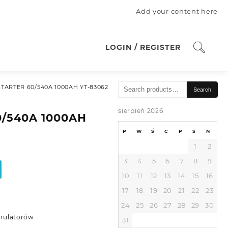
Add your content here
LOGIN / REGISTER
Search
STARTER 60/540A 1000AH YT-83062
Search
for:
sierpień 2026
0/540A 1000AH
P
W
Ś
C
P
S
N
1
2
3
4
5
6
7
8
9
10
11
12
13
14
15
16
17
18
19
20
21
22
23
24
25
26
27
28
29
30
mulatorów
31