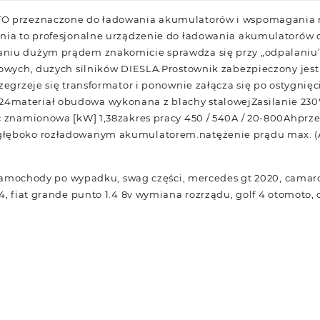
TO przeznaczone do ładowania akumulatorów i wspomagania 
ania to profesjonalne urządzenie do ładowania akumulatoró
niu dużym prądem znakomicie sprawdza się przy „odpalaniu
dłowych, dużych silników DIESLA.Prostownik zabezpieczony jes
zegrzeje się transformator i ponownie załącza się po ostygnię
materiał obudowa wykonana z blachy stalowejZasilanie 230
c znamionowa [kW] 1,38zakres pracy 450 / 540A / 20-800Ahprz
łęboko rozładowanym akumulatorem.natężenie prądu max. (A)
t, samochody po wypadku, swag części, mercedes gt 2020, camar
4, fiat grande punto 1.4 8v wymiana rozrządu, golf 4 otomoto, 