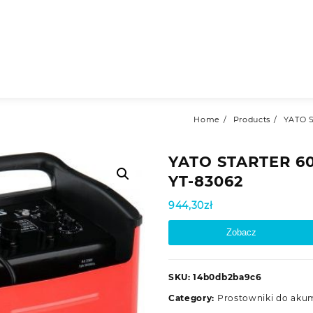
Home
Products
YATO 
YATO STARTER 6
YT-83062
944,30
zł
Zobacz
SKU:
14b0db2ba9c6
Category:
Prostowniki do aku