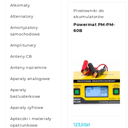
Alkomaty
Prostowniki do
Alternatory
akumulatorów
Powermat PM-PM-
Amortyzatory
60B
samochodowe
Amplitunery
Anteny CB
Anteny naziemne
Aparaty analogowe
Aparaty
bezlusterkowe
Quick view
Aparaty cyfrowe
Apteczki i materiały
123,50
zł
opatrunkowe