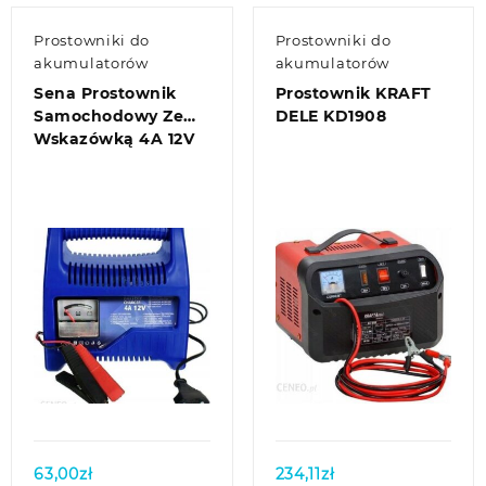
Prostowniki do
Prostowniki do
akumulatorów
akumulatorów
Sena Prostownik
Prostownik KRAFT
Samochodowy Ze
DELE KD1908
Wskazówką 4A 12V
Quick view
Quick view
63,00
zł
234,11
zł