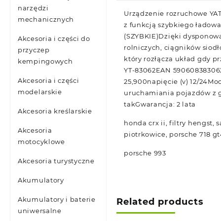
narzędzi
Urządzenie rozruchowe YA
mechanicznych
z funkcją szybkiego ładow
(SZYBKIE)Dzięki dysponowa
Akcesoria i części do
rolniczych, ciągników sio
przyczep
który rozłącza układ gdy pr
kempingowych
YT-83062EAN 5906083830624
Akcesoria i części
25,900napięcie (v) 12/24Mo
modelarskie
uruchamiania pojazdów z g
takGwarancja: 2 lata
Akcesoria kreślarskie
honda crx ii, filtry hengs
Akcesoria
piotrkowice, porsche 718 gt
motocyklowe
porsche 993
Akcesoria turystyczne
Akumulatory
Akumulatory i baterie
Related products
uniwersalne