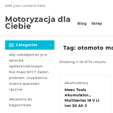
Skip
Add your content here
to
content
Motoryzacja dla
Blog
Sklep
Ciebie
Categories
Tag:
otomoto mo
aby udostępniać je w
serwisie
Showing 1–16 of 74 results
społecznościowym.
Nie masz NFC? Żaden
problem. Urządzenia
Akumulatory
można sparować
ręcznie.
Meec Tools
Akumulator
Akcesoria do
Multiseries 18 V Li
bagażników
Ion 30 Ah 3