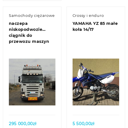
Samochody ciężarowe
Crossy i enduro
naczepa
YAMAHA YZ 85 małe
niskopodwozie
koła 14/17
ciągnik do
przewozu maszyn
Quick view
Quick view
295 000,00
zł
5 500,00
zł