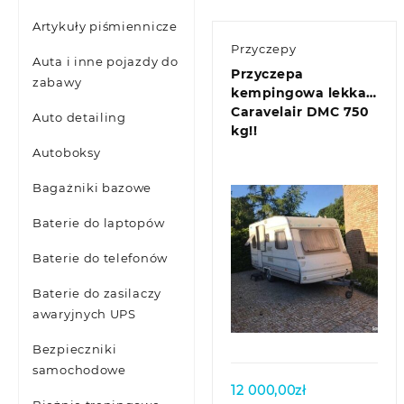
Artykuły piśmiennicze
Przyczepy
Auta i inne pojazdy do
Przyczepa
zabawy
kempingowa lekka
Caravelair DMC 750
Auto detailing
kg!!
Autoboksy
Bagażniki bazowe
Baterie do laptopów
Baterie do telefonów
Baterie do zasilaczy
Quick view
awaryjnych UPS
Bezpieczniki
samochodowe
12 000,00
zł