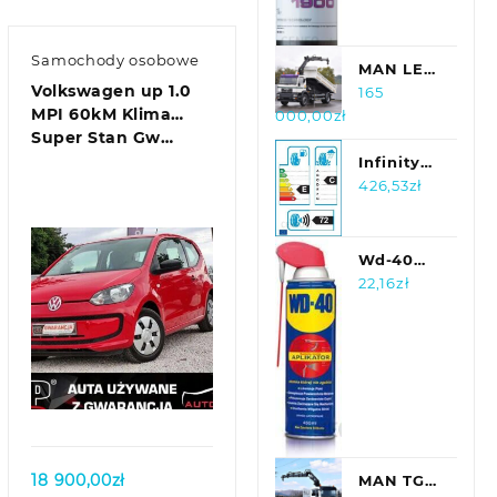
Samochody osobowe
MAN LE
Volkswagen up 1.0
18.280 *
165
MPI 60kM Klima
000,00
zł
Wywrotka
Super Stan Gw…
5,20m *
HIAB
Infinity
090AW
Ecomax
426,53
zł
225/45R17
94Y
Wd-40
Preparat
22,16
zł
Wielofunkcyjny
Aplikator
450 Ml
Ma01450
Quick view
18 900,00
zł
MAN TGA