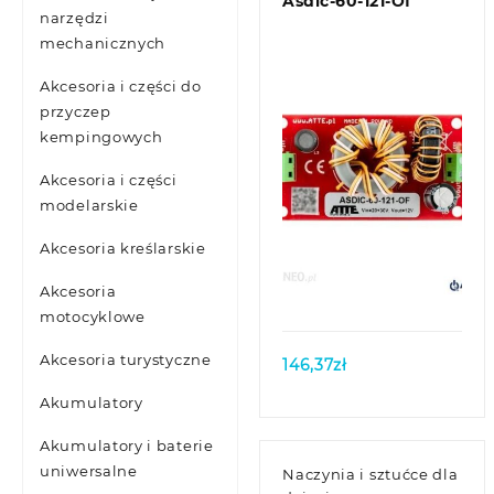
Asdic-60-121-Of
narzędzi
mechanicznych
Akcesoria i części do
przyczep
kempingowych
Akcesoria i części
modelarskie
Akcesoria kreślarskie
Quick view
Akcesoria
motocyklowe
Akcesoria turystyczne
146,37
zł
Akumulatory
Akumulatory i baterie
uniwersalne
Naczynia i sztućce dla