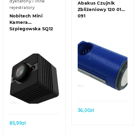
dyktafony i inne
Abakus Czujnik
rejestratory
Zbliżeniowy 120 01
Nobitech Mini
091
Kamera
Szpiegowska SQ12
Quick view
Quick view
36,00
zł
85,99
zł