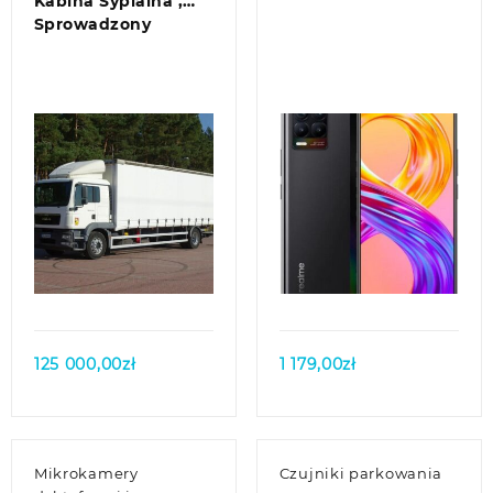
Kabina Sypialna ,
Sprowadzony
Quick view
Quick view
125 000,00
zł
1 179,00
zł
Mikrokamery
Czujniki parkowania