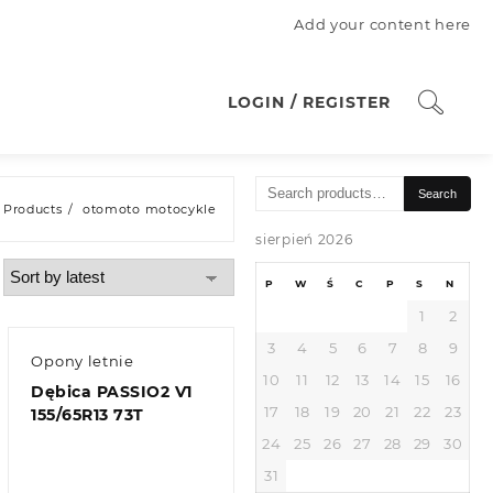
Add your content here
LOGIN / REGISTER
Search
Search
for:
Products
otomoto motocykle
sierpień 2026
P
W
Ś
C
P
S
N
1
2
3
4
5
6
7
8
9
Opony letnie
10
11
12
13
14
15
16
Dębica PASSIO2 V1
17
18
19
20
21
22
23
155/65R13 73T
24
25
26
27
28
29
30
31