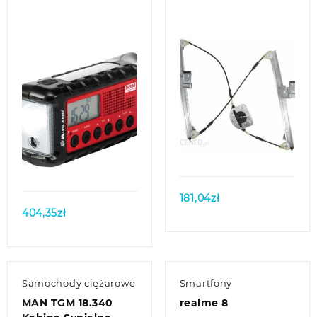
Quick view
Quick view
181,04
zł
404,35
zł
Samochody ciężarowe
Smartfony
MAN TGM 18.340
realme 8