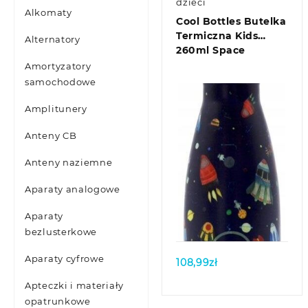
dzieci
Alkomaty
Cool Bottles Butelka
Termiczna Kids
Alternatory
260ml Space
Amortyzatory
samochodowe
Amplitunery
Anteny CB
Anteny naziemne
Aparaty analogowe
Quick view
Aparaty
bezlusterkowe
Aparaty cyfrowe
108,99
zł
Apteczki i materiały
opatrunkowe