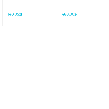
140,05
zł
468,00
zł