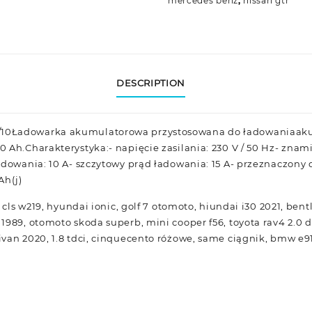
mercedes benz
,
nissan gtr
DESCRIPTION
10Ładowarka akumulatorowa przystosowana do ładowaniaaku
 Ah.Charakterystyka:- napięcie zasilania: 230 V / 50 Hz- zna
adowania: 10 A- szczytowy prąd ładowania: 15 A- przeznaczony
Ah(j)
, cls w219, hyundai ionic, golf 7 otomoto, hiundai i30 2021, be
1989, otomoto skoda superb, mini cooper f56, toyota rav4 2.0 
van 2020, 1.8 tdci, cinquecento różowe, same ciągnik, bmw e9