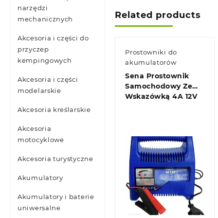
narzędzi
Related products
mechanicznych
Akcesoria i części do
przyczep
Prostowniki do
kempingowych
akumulatorów
Sena Prostownik
Akcesoria i części
Samochodowy Ze
modelarskie
Wskazówką 4A 12V
Akcesoria kreślarskie
Akcesoria
motocyklowe
Akcesoria turystyczne
Akumulatory
Akumulatory i baterie
Quick view
uniwersalne