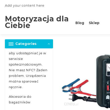
Skip
Add your content here
to
content
Motoryzacja dla
Blog
Sklep
Ciebie
Categories
aby udostępniać je w
serwisie
społecznościowym.
Nie masz NFC? Żaden
problem. Urządzenia
można sparować
ręcznie.
Akcesoria do
bagażników