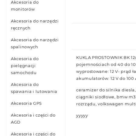
Akcesoria do
monitorów
Akcesoria do narzędzi
ręcznych
Akcesoria do narzędzi
spalinowych
KUKLA PROSTOWNIK BK 12/
Akcesoria do
pojemnościach od 40 do 100
pielęgnacji
wyprostowane: 12 V- prąd ł
samochodu
akumulatorów: 12 V do 100 
Akcesoria do
ceramizer do silnika diesla
spawania i lutowania
ciągniki siodłowe, bmw m3 
Akcesoria GPS
rozrządu, volkswagen multi
Akcesoria i części do
yyyyy
AGD
Akcesoria i części do