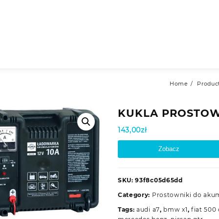
Home
Produc
KUKLA PROSTOWN
143,00
zł
Zobacz
SKU:
93f8c05d65dd
Category:
Prostowniki do aku
Tags:
audi a7
,
bmw x1
,
fiat 50