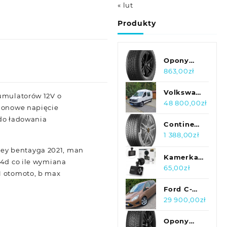
« lut
Produkty
Opony
Bfgoodrich
863,00
zł
Trail-
Terrain
Volkswagen
mulatorów 12V o
T/A
Crafter
48 800,00
zł
mionowe napięcie
245/75
2.0 TDI - 7
 do ładowania
R16 111T
Osób Hak
Continental
RWL 3
3500
WinterContact
1 388,00
zł
TS 870 P
ntley bentayga 2021, man
235/45
Kamerka
d4d co ile wymiana
R20 100V
Samochodowa
65,00
zł
1 otomoto, b max
Rejestrator
Jazdy Full
Ford C-
Hd Dvr
MAX
29 900,00
zł
Kamera1
super
kolor,
Opony