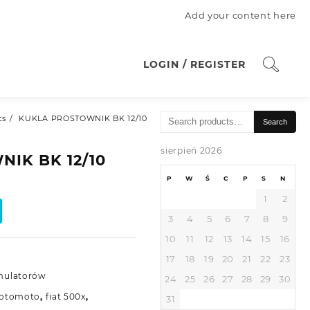
Add your content here
LOGIN / REGISTER
Search
ts
KUKLA PROSTOWNIK BK 12/10
Search
for:
sierpień 2026
IK BK 12/10
P
W
Ś
C
P
S
N
1
2
3
4
5
6
7
8
9
10
11
12
13
14
15
16
17
18
19
20
21
22
23
mulatorów
24
25
26
27
28
29
30
0 otomoto
,
fiat 500x
,
31