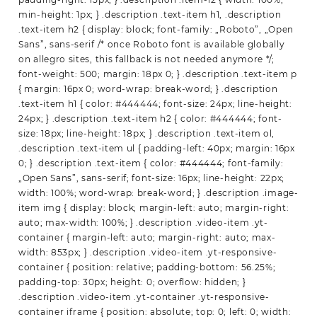
min-height: 1px; } .description .text-item h1, .description
.text-item h2 { display: block; font-family: „Roboto”, „Open
Sans”, sans-serif /* once Roboto font is available globally
on allegro sites, this fallback is not needed anymore */;
font-weight: 500; margin: 18px 0; } .description .text-item p
{ margin: 16px 0; word-wrap: break-word; } .description
.text-item h1 { color: #444444; font-size: 24px; line-height:
24px; } .description .text-item h2 { color: #444444; font-
size: 18px; line-height: 18px; } .description .text-item ol,
.description .text-item ul { padding-left: 40px; margin: 16px
0; } .description .text-item { color: #444444; font-family:
„Open Sans”, sans-serif; font-size: 16px; line-height: 22px;
width: 100%; word-wrap: break-word; } .description .image-
item img { display: block; margin-left: auto; margin-right:
auto; max-width: 100%; } .description .video-item .yt-
container { margin-left: auto; margin-right: auto; max-
width: 853px; } .description .video-item .yt-responsive-
container { position: relative; padding-bottom: 56.25%;
padding-top: 30px; height: 0; overflow: hidden; }
.description .video-item .yt-container .yt-responsive-
container iframe { position: absolute; top: 0; left: 0; width: