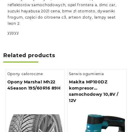
reflektorów samochodowych, opel frontera a, dmc car,
suzuki hayabusa 2021 cena, bmw z1 otomoto, dywaniki
frogum, części do citroena c3, arteon zloty, lampy seat
leon 2
yyyyy
Related products
Opony całoroczne
Serwis ogumienia
Opony Marshal Mh22
Makita MP100DZ
4Season 195/60R16 89H
kompresor
samochodowy 10,8V /
12V