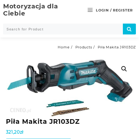
Skip
Motoryzacja dla
to
LOGIN / REGISTER
Ciebie
content
Home
Products
Piła Makita JR103DZ
Piła Makita JR103DZ
321,20
zł