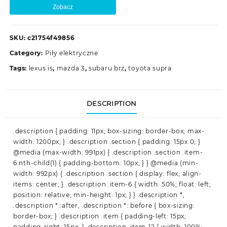
Zobacz
SKU:
c21754f49856
Category:
Piły elektryczne
Tags:
lexus is
,
mazda 3
,
subaru brz
,
toyota supra
DESCRIPTION
.description { padding: 11px; box-sizing: border-box; max-
width: 1200px; } .description .section { padding: 15px 0; }
@media (max-width: 991px) { .description .section .item-
6:nth-child(1) { padding-bottom: 10px; } } @media (min-
width: 992px) { .description .section { display: flex; align-
items: center; } .description .item-6 { width: 50%; float: left;
position: relative; min-height: 1px; } } .description *,
.description *::after, .description *::before { box-sizing:
border-box; } .description .item { padding-left: 15px;
padding-right: 15px; } .description .item-12 { width: 100%;