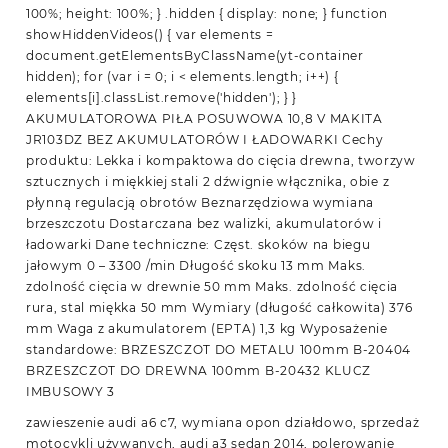
100%; height: 100%; } .hidden { display: none; } function
showHiddenVideos() { var elements =
document.getElementsByClassName(yt-container
hidden); for (var i = 0; i < elements.length; i++) {
elements[i].classList.remove('hidden'); } }
AKUMULATOROWA PIŁA POSUWOWA 10,8 V MAKITA
JR103DZ BEZ AKUMULATORÓW I ŁADOWARKI Cechy
produktu: Lekka i kompaktowa do cięcia drewna, tworzyw
sztucznych i miękkiej stali 2 dźwignie włącznika, obie z
płynną regulacją obrotów Beznarzędziowa wymiana
brzeszczotu Dostarczana bez walizki, akumulatorów i
ładowarki Dane techniczne: Częst. skoków na biegu
jałowym 0 – 3300 /min Długość skoku 13 mm Maks.
zdolność cięcia w drewnie 50 mm Maks. zdolność cięcia
rura, stal miękka 50 mm Wymiary (długość całkowita) 376
mm Waga z akumulatorem (EPTA) 1,3 kg Wyposażenie
standardowe: BRZESZCZOT DO METALU 100mm B-20404
BRZESZCZOT DO DREWNA 100mm B-20432 KLUCZ
IMBUSOWY 3
zawieszenie audi a6 c7, wymiana opon działdowo, sprzedaż
motocykli używanych, audi a3 sedan 2014, polerowanie