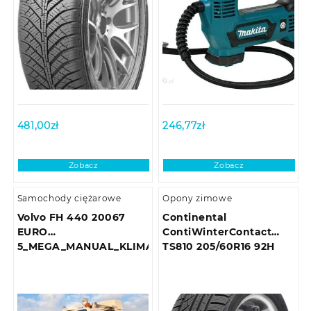
481,00
zł
246,77
zł
Zobacz
Zobacz
Samochody ciężarowe
Opony zimowe
Volvo FH 440 20067
Continental
EURO
ContiWinterContact
5_MEGA_MANUAL_KLIMA_LO…
TS810 205/60R16 92H