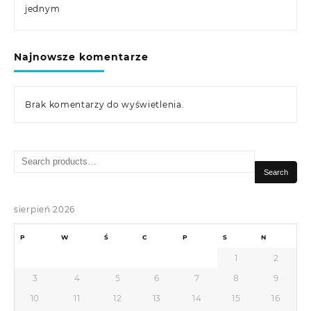
jednym
Najnowsze komentarze
Brak komentarzy do wyświetlenia.
Search
for:
Search
sierpień 2026
P
W
Ś
C
P
S
N
1
2
3
4
5
6
7
8
9
10
11
12
13
14
15
16