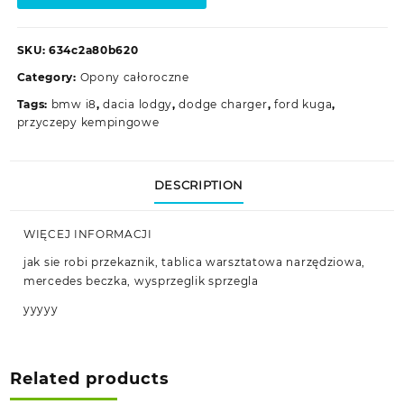
SKU:
634c2a80b620
Category:
Opony całoroczne
Tags:
bmw i8
,
dacia lodgy
,
dodge charger
,
ford kuga
,
przyczepy kempingowe
DESCRIPTION
WIĘCEJ INFORMACJI
jak sie robi przekaznik, tablica warsztatowa narzędziowa,
mercedes beczka, wysprzeglik sprzegla
yyyyy
Related products