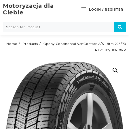
Skip
Motoryzacja dla
to
LOGIN / REGISTER
Ciebie
content
Home
Products
Opony Continental VanContact A/S Ultra 225/70
R15C 112/110R 8PR