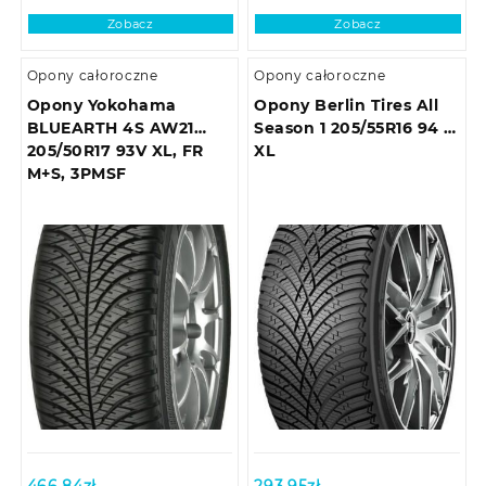
Zobacz
Zobacz
Opony całoroczne
Opony całoroczne
Opony Yokohama
Opony Berlin Tires All
BLUEARTH 4S AW21
Season 1 205/55R16 94 V
205/50R17 93V XL, FR
XL
M+S, 3PMSF
466,84
zł
293,95
zł