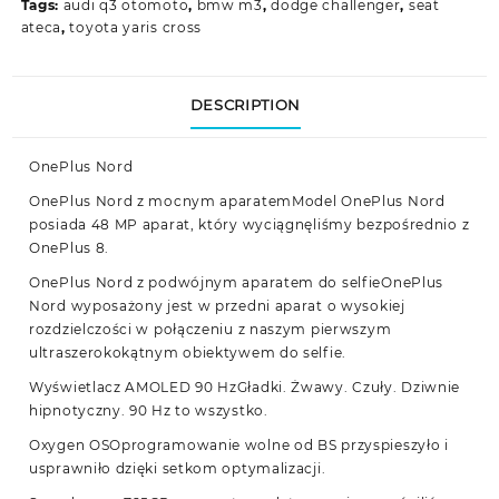
Tags:
audi q3 otomoto
,
bmw m3
,
dodge challenger
,
seat
ateca
,
toyota yaris cross
DESCRIPTION
OnePlus Nord
OnePlus Nord z mocnym aparatemModel OnePlus Nord
posiada 48 MP aparat, który wyciągnęliśmy bezpośrednio z
OnePlus 8.
OnePlus Nord z podwójnym aparatem do selfieOnePlus
Nord wyposażony jest w przedni aparat o wysokiej
rozdzielczości w połączeniu z naszym pierwszym
ultraszerokokątnym obiektywem do selfie.
Wyświetlacz AMOLED 90 HzGładki. Żwawy. Czuły. Dziwnie
hipnotyczny. 90 Hz to wszystko.
Oxygen OSOprogramowanie wolne od BS przyspieszyło i
usprawniło dzięki setkom optymalizacji.