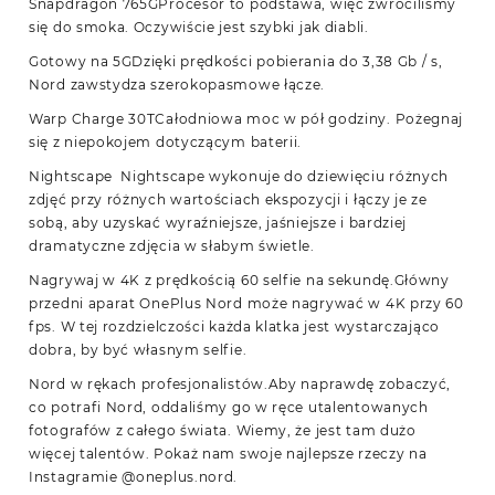
Snapdragon 765GProcesor to podstawa, więc zwróciliśmy
się do smoka. Oczywiście jest szybki jak diabli.
Gotowy na 5GDzięki prędkości pobierania do 3,38 Gb / s,
Nord zawstydza szerokopasmowe łącze.
Warp Charge 30TCałodniowa moc w pół godziny. Pożegnaj
się z niepokojem dotyczącym baterii.
Nightscape Nightscape wykonuje do dziewięciu różnych
zdjęć przy różnych wartościach ekspozycji i łączy je ze
sobą, aby uzyskać wyraźniejsze, jaśniejsze i bardziej
dramatyczne zdjęcia w słabym świetle.
Nagrywaj w 4K z prędkością 60 selfie na sekundę.Główny
przedni aparat OnePlus Nord może nagrywać w 4K przy 60
fps. W tej rozdzielczości każda klatka jest wystarczająco
dobra, by być własnym selfie.
Nord w rękach profesjonalistów.Aby naprawdę zobaczyć,
co potrafi Nord, oddaliśmy go w ręce utalentowanych
fotografów z całego świata. Wiemy, że jest tam dużo
więcej talentów. Pokaż nam swoje najlepsze rzeczy na
Instagramie @oneplus.nord.