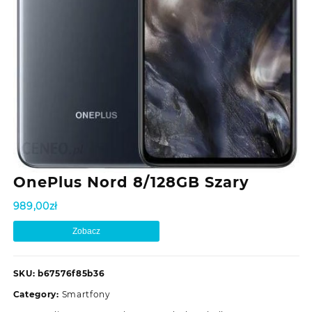
OnePlus Nord 8/128GB Szary
989,00
zł
Zobacz
SKU:
b67576f85b36
Category:
Smartfony