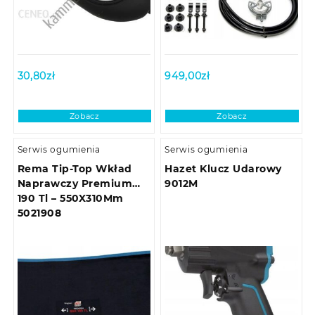
30,80
zł
949,00
zł
Zobacz
Zobacz
Serwis ogumienia
Serwis ogumienia
Rema Tip-Top Wkład
Hazet Klucz Udarowy
Naprawczy Premium
9012M
190 Tl – 550X310Mm
5021908