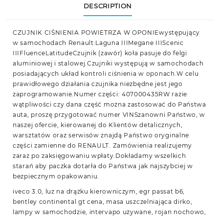
DESCRIPTION
CZUJNIK CIŚNIENIA POWIETRZA W OPONIEwystępujący
w samochodach Renault:Laguna IIIMegane IIIScenic
IIIFluenceLatitudeCzujnik (zawór) koła pasuje do felgi
aluminiowej i stalowej.Czujniki występują w samochodach
posiadających układ kontroli ciśnienia w oponach.W celu
prawidłowego działania czujnika niezbędne jest jego
zaprogramowanie.Numer części: 407000435RW razie
wątpliwości czy dana część można zastosować do Państwa
auta, proszę przygotować numer VINSzanowni Państwo, w
naszej ofercie, kierowanej do Klientów detalicznych,
warsztatów oraz serwisów znajdą Państwo oryginalne
części zamienne do RENAULT. Zamówienia realizujemy
zaraz po zaksięgowaniu wpłaty.Dokładamy wszelkich
starań aby paczka dotarła do Państwa jak najszybciej w
bezpiecznym opakowaniu.
iveco 3.0, luz na drążku kierowniczym, egr passat b6,
bentley continental gt cena, masa uszczelniająca dirko,
lampy w samochodzie, intervapo używane, rojan nochowo,