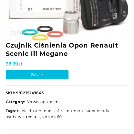
Czujnik Ciśnienia Opon Renault
Scenic Iii Megane
98,99
zł
Zobacz
SKU:
9912152a7643
Category:
Serwis ogumienia
Tags:
dacia duster
,
opel zafira
,
otomoto samochody
osobowe
,
renault
,
volvo v60