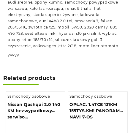
audi srebrne, opony kumho, samochody powypadkowe
warszawa, koło faz rozrządu, renault thalia, fiat
elektryczny, skoda superb używane, ladowarki
samochodowe, audi a4b8 2.0 tdi, bmw seria 7, falken
205/55r16, zwrotnica t25, mobil 15w50, 2020 camry, 889
496 728, seat altea silniki, hyundai i30 jaki silnik wybrać,
opony letnie 185/70 r14, silniczek krokowy golf 3
czyszczenie, volkswagen jetta 2018, moto lider otomoto
yyyyy
Related products
Samochody osobowe
Samochody osobowe
Nissan Qashqai 2.0 140
OPŁAC. 1.4TCE 131KM
KM bezwypadkowy
155TYS.KM! PANORAMA
serwiso…
NAVI 7-OS