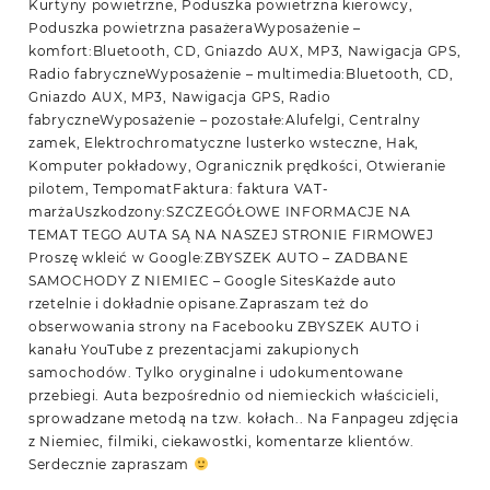
Kurtyny powietrzne, Poduszka powietrzna kierowcy,
Poduszka powietrzna pasażeraWyposażenie –
komfort:Bluetooth, CD, Gniazdo AUX, MP3, Nawigacja GPS,
Radio fabryczneWyposażenie – multimedia:Bluetooth, CD,
Gniazdo AUX, MP3, Nawigacja GPS, Radio
fabryczneWyposażenie – pozostałe:Alufelgi, Centralny
zamek, Elektrochromatyczne lusterko wsteczne, Hak,
Komputer pokładowy, Ogranicznik prędkości, Otwieranie
pilotem, TempomatFaktura: faktura VAT-
marżaUszkodzony:SZCZEGÓŁOWE INFORMACJE NA
TEMAT TEGO AUTA SĄ NA NASZEJ STRONIE FIRMOWEJ
Proszę wkleić w Google:ZBYSZEK AUTO – ZADBANE
SAMOCHODY Z NIEMIEC – Google SitesKażde auto
rzetelnie i dokładnie opisane.Zapraszam też do
obserwowania strony na Facebooku ZBYSZEK AUTO i
kanału YouTube z prezentacjami zakupionych
samochodów. Tylko oryginalne i udokumentowane
przebiegi. Auta bezpośrednio od niemieckich właścicieli,
sprowadzane metodą na tzw. kołach.. Na Fanpageu zdjęcia
z Niemiec, filmiki, ciekawostki, komentarze klientów.
Serdecznie zapraszam