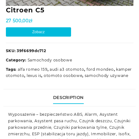
Citroen C5
27 500,00
zł
Zobacz
SKU:
39f6699dc712
Category:
Samochody osobowe
Tags:
alfa romeo 159
,
audi a3 otomoto
,
ford mondeo
,
kamper
otomoto
,
lexus is
,
otomoto osobowe
,
samochody używane
DESCRIPTION
Wyposażenie – bezpieczeństwo:ABS, Alarm, Asystent
parkowania, Asystent pasa ruchu, Czujnik deszczu, Czujniki
parkowania przednie, Czujniki parkowania tylne, Czujnik
zmierzchu, ESP (stabilizacja toru jazdy), Immobilizer, Isofix,