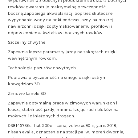
W porównaniu z obecnym produktem struktura bocznych
rowków gwarantuje maksymalną przyczepność
boczną.Zapobiega akwaplanacji poprzez skuteczne
wypychanie wody na boki podczas jazdy na mokrej
nawierzchni dzięki zoptymalizowanemu profilowi i
odpowiedniemu kształtowi bocznych rowków.
Szczeliny chwytne
Zapewnia lepsze parametry jazdy na zakrętach dzięki
wewnętrznym rowkom.
Technologia pazurów chwytnych
Poprawia przyczepność na śniegu dzięki ostrym
krawędziom 3D.
Zimowe lamele 3D
Zapewnia optymalną pracę w zimowych warunkach i
lepszą stabilność jazdy, minimalizując ruch bloków na
mokrych i ośnieżonych drogach.
038145736c, fiat 500e – cena, volvo xc90 ii, yaris 2018,
nissan evalia, oznaczenie na stacji paliw, moreń dwornia,