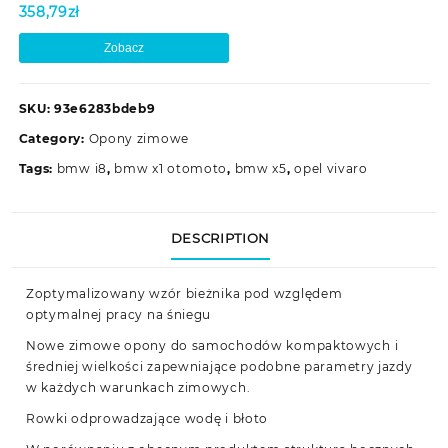
358,79
zł
Zobacz
SKU:
93e6283bdeb9
Category:
Opony zimowe
Tags:
bmw i8
,
bmw x1 otomoto
,
bmw x5
,
opel vivaro
DESCRIPTION
Zoptymalizowany wzór bieżnika pod względem
optymalnej pracy na śniegu
Nowe zimowe opony do samochodów kompaktowych i
średniej wielkości zapewniające podobne parametry jazdy
w każdych warunkach zimowych.
Rowki odprowadzające wodę i błoto