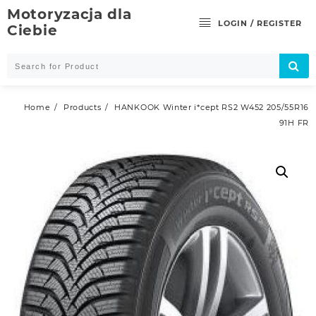
Skip
Motoryzacja dla
to
LOGIN / REGISTER
Ciebie
content
Home
Products
HANKOOK Winter i*cept RS2 W452 205/55R16
91H FR