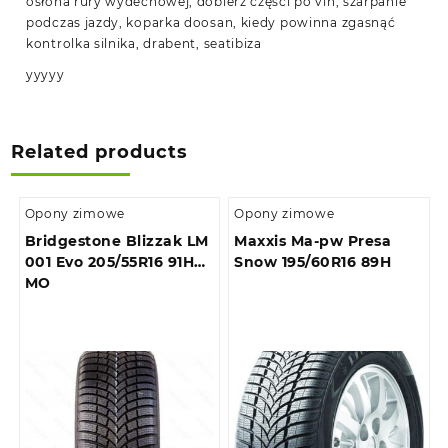
osłona rury wydechowej, dobierz części po vin, szarpanie
podczas jazdy, koparka doosan, kiedy powinna zgasnąć
kontrolka silnika, drabent, seatibiza
yyyyy
Related products
Opony zimowe
Opony zimowe
Bridgestone Blizzak LM
Maxxis Ma-pw Presa
001 Evo 205/55R16 91H
Snow 195/60R16 89H
MO