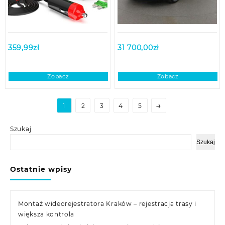
359,99
zł
31 700,00
zł
Zobacz
Zobacz
→
1
2
3
4
5
Szukaj
Szukaj
Ostatnie wpisy
Montaż wideorejestratora Kraków – rejestracja trasy i
większa kontrola