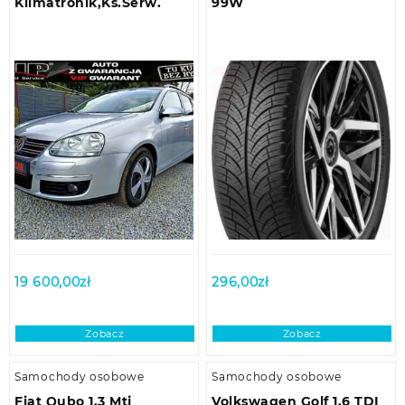
Klimatronik,Ks.Serw.
99W
19 600,00
zł
296,00
zł
Zobacz
Zobacz
Samochody osobowe
Samochody osobowe
Fiat Qubo 1.3 Mtj
Volkswagen Golf 1.6 TDI