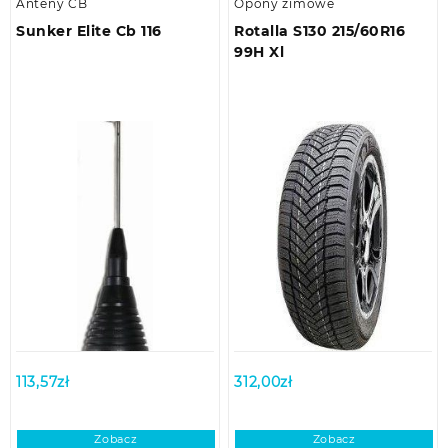
Anteny CB
Opony zimowe
Sunker Elite Cb 116
Rotalla S130 215/60R16
99H Xl
113,57
zł
312,00
zł
Zobacz
Zobacz