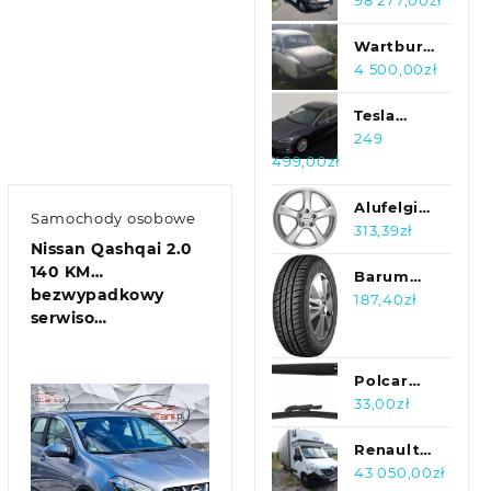
Poprzecznego
Sprinter
98 277,00
zł
Jte7684
519 CDI
40133
3.0 V6
Wartburg
190KM
312 delux
4 500,00
zł
Salon
pali,
jezdzi do
Tesla
renowacji
Model S
249
499,00
zł
75 D
Alufelgi
Samochody osobowe
Enzo B
313,39
zł
Nissan Qashqai 2.0
140 KM
Barum
bezwypadkowy
Brillantis
187,40
zł
serwiso…
2
155/80R13
79T
Polcar
Ramię
33,00
zł
Wycieraczki
A Klasse
Renault
W176 12
Master
43 050,00
zł