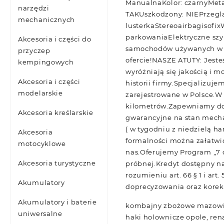
ManualnaKolor: czarnyMetal
narzędzi
TAKUszkodzony: NIEPrzeglą
mechanicznych
lusterkaStereoairbagisof
parkowaniaElektryczne sz
Akcesoria i części do
samochodów używanych w Eu
przyczep
ofercie!NASZE ATUTY: Jes
kempingowych
wyróżniają się jakością i 
Akcesoria i części
historii firmy.Specjalizuje
modelarskie
zarejestrowane w Polsce.W
kilometrów.Zapewniamy doż
Akcesoria kreślarskie
gwarancyjne na stan mecha
( w tygodniu z niedzielą h
Akcesoria
formalności można załatwić
motocyklowe
nas.Oferujemy Program „7 
Akcesoria turystyczne
próbnej.Kredyt dostępny na
rozumieniu art. 66 § 1 i ar
Akumulatory
doprecyzowania oraz korek
Akumulatory i baterie
kombajny zbożowe mazowiec
uniwersalne
haki holownicze opole, rena