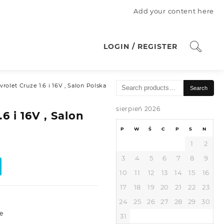
Add your content here
LOGIN / REGISTER
Search
rolet Cruze 1.6 i 16V , Salon Polska
Search
for:
sierpień 2026
6 i 16V , Salon
P
W
Ś
C
P
S
N
1
2
3
4
5
6
7
8
9
10
11
12
13
14
15
16
17
18
19
20
21
22
23
24
25
26
27
28
29
30
e
31