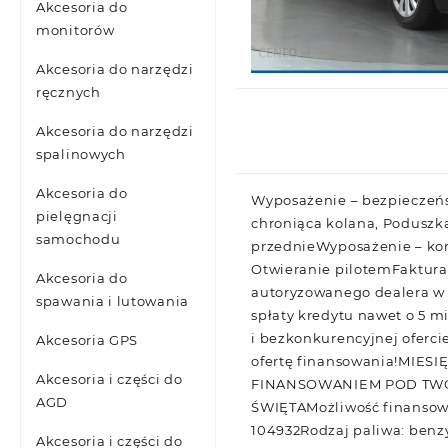
Akcesoria do
monitorów
Akcesoria do narzędzi
ręcznych
Akcesoria do narzędzi
spalinowych
Akcesoria do
Wyposażenie – bezpieczeństw
pielęgnacji
chroniąca kolana, Poduszk
samochodu
przednieWyposażenie – ko
Otwieranie pilotemFaktura
Akcesoria do
autoryzowanego dealera w 
spawania i lutowania
spłaty kredytu nawet o 5 m
i bezkonkurencyjnej oferci
Akcesoria GPS
ofertę finansowania!MIE
Akcesoria i części do
FINANSOWANIEM POD TWÓ
AGD
ŚWIĘTAMożliwość finansowa
104932Rodzaj paliwa: benz
Akcesoria i części do