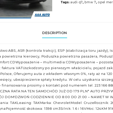
Tags:
audi q7
,
bmw 7
,
opel mer
DESCRIPTION
o:ABS, ASR (kontrola trakcji), ESP (stabilizacja toru jazdy), 
a powietrzna kierowcy, Poduszka powietrzna pasażera, Podusz
mfort:CDWyposażenie – multimedia:CDWyposażenie – pozosta
: faktura VATUszkodzony:po pierwszym właścicielu, pojazd za
Polsce, Oferujemy auta z wkładem własnym 0%, raty aż na 120
iesięcy, ubezpieczenie spłaty kredytu. W celu uzyskania szcze
e finansowania prosimy o kontakt pod numerem tel. 223 166 8
SIĘCZNA RATA NA TEN SAMOCHÓD JUŻ OD 179 PLN* AUTO PRZY
J DOM!DZWOŃ CODZIENNIE OD 8:00 DO 21:00 – NAWET W 
nia: TAKLeasing: TAKMarka: ChevroletModel: CruzeRocznik: 2
ynaPojemność skokowa: 1598 cm3Silnik: 1.6 i 16VMoc: 124KM 9