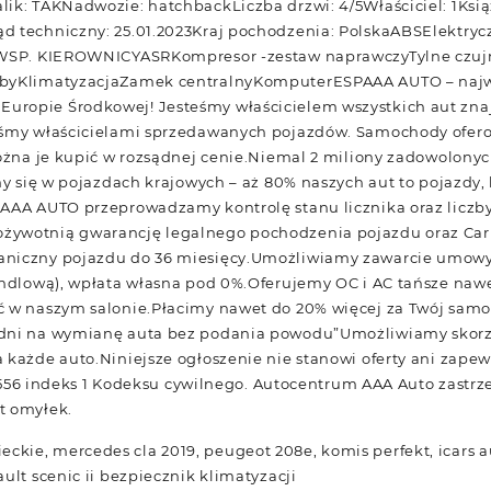
ik: TAKNadwozie: hatchbackLiczba drzwi: 4/5Właściciel: 1Ksi
d techniczny: 25.01.2023Kraj pochodzenia: PolskaABSElektryc
ixWSP. KIEROWNICYASRKompresor -zestaw naprawczyTylne czuj
ybyKlimatyzacjaZamek centralnyKomputerESPAAA AUTO – najw
ropie Środkowej! Jesteśmy właścicielem wszystkich aut znaj
teśmy właścicielami sprzedawanych pojazdów. Samochody ofe
można je kupić w rozsądnej cenie.Niemal 2 miliony zadowolonyc
my się w pojazdach krajowych – aż 80% naszych aut to pojazdy, 
 AAA AUTO przeprowadzamy kontrolę stanu licznika oraz liczb
ywotnią gwarancję legalnego pochodzenia pojazdu oraz Carl
niczny pojazdu do 36 miesięcy.Umożliwiamy zawarcie umowy 
andlową), wpłata własna pod 0%.Oferujemy OC i AC tańsze naw
 w naszym salonie.Płacimy nawet do 20% więcej za Twój samoc
dni na wymianę auta bez podania powodu”Umożliwiamy skorzys
 każde auto.Niniejsze ogłoszenie nie stanowi oferty ani zapew
t. 556 indeks 1 Kodeksu cywilnego. Autocentrum AAA Auto zastr
t omyłek.
kie, mercedes cla 2019, peugeot 208e, komis perfekt, icars 
ult scenic ii bezpiecznik klimatyzacji