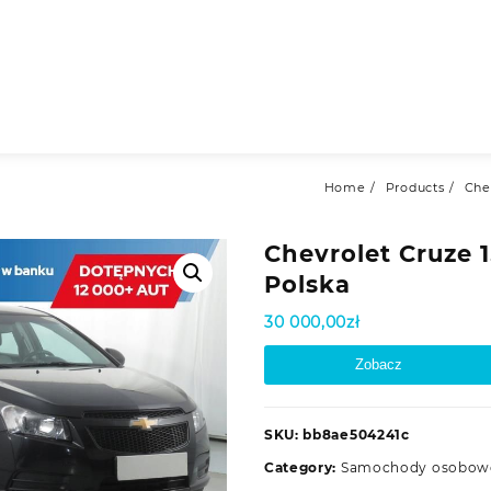
Home
Products
Chev
Chevrolet Cruze 1.
Polska
30 000,00
zł
Zobacz
SKU:
bb8ae504241c
Category:
Samochody osobow