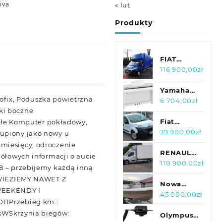
iva
« lut
Produkty
FIAT
DUCATO
116 900,00
zł
PLANDEKA
10 PALET
Yamaha
Isofix, Poduszka powietrzna
WEBASTO
CLP-725
6 704,00
zł
ki boczne
KLIMA
WH
180KM
Clavinova
Fiat
łe:Komputer pokładowy,
Fiorino 1.3
39 900,00
zł
kupiony jako nowy u
MultiJet
 miesięcy, odroczenie
80KM
RENAULT
gółowych informacji o aucie
SalonPL
MASTER
110 900,00
zł
88 – przebijemy każdą inną
1WŁ
MOVANO
WIEZIEMY NAWET Z
FV23%
8EP
Nowa
WEEKENDY I
CHŁODNIA
Łódź
45 000,00
zł
011Przebieg km.:
AGREGAT
motorowa
1kWSkrzynia biegów:
KLIMA
G&J Boats
Olympus