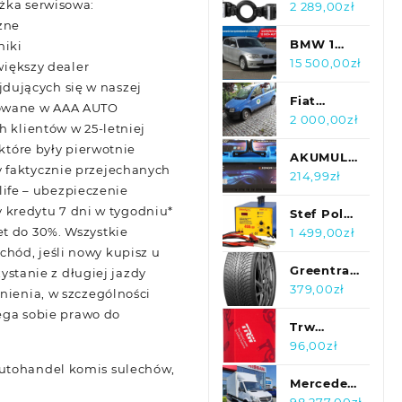
ążka serwisowa:
Open 530
STF-8
2 289,00
zł
zne
LAmpa
Makro
BMW 1
niki
116i ,
15 500,00
zł
iększy dealer
Klima,
dujących się w naszej
Klimatronic,
Fiat
rowane w AAA AUTO
Parktronic
Panda typ
2 000,00
zł
h klientów w 25-letniej
169 z 2004
które były pierwotnie
roku
AKUMULATOR
y faktycznie przejechanych
JENOX
214,99
zł
ife – ubezpieczenie
CLASSIC12V
kredytu 7 dni w tygodniu*
74AH
Stef Pol
et do 30%. Wszystkie
680A P+
Automatyczna
1 499,00
zł
DIESEL
Ładowarka
hód, jeśli nowy kupisz u
BB
Prostownik
Greentrac
tanie z długiej jazdy
AR0013
Est 523
Winter
379,00
zł
nienia, w szczególności
12V 40A
Master-D1
zega sobie prawo do
215/55R17
Trw
98V Xl Fr
Końcówka
96,00
zł
Drążka
autohandel komis sulechów,
Kierowniczego
Mercedes