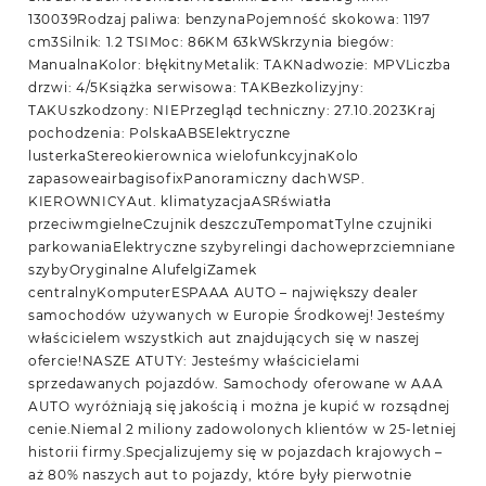
130039Rodzaj paliwa: benzynaPojemność skokowa: 1197
cm3Silnik: 1.2 TSIMoc: 86KM 63kWSkrzynia biegów:
ManualnaKolor: błękitnyMetalik: TAKNadwozie: MPVLiczba
drzwi: 4/5Książka serwisowa: TAKBezkolizyjny:
TAKUszkodzony: NIEPrzegląd techniczny: 27.10.2023Kraj
pochodzenia: PolskaABSElektryczne
lusterkaStereokierownica wielofunkcyjnaKolo
zapasoweairbagisofixPanoramiczny dachWSP.
KIEROWNICYAut. klimatyzacjaASRświatła
przeciwmgielneCzujnik deszczuTempomatTylne czujniki
parkowaniaElektryczne szybyrelingi dachoweprzciemniane
szybyOryginalne AlufelgiZamek
centralnyKomputerESPAAA AUTO – największy dealer
samochodów używanych w Europie Środkowej! Jesteśmy
właścicielem wszystkich aut znajdujących się w naszej
ofercie!NASZE ATUTY: Jesteśmy właścicielami
sprzedawanych pojazdów. Samochody oferowane w AAA
AUTO wyróżniają się jakością i można je kupić w rozsądnej
cenie.Niemal 2 miliony zadowolonych klientów w 25-letniej
historii firmy.Specjalizujemy się w pojazdach krajowych –
aż 80% naszych aut to pojazdy, które były pierwotnie