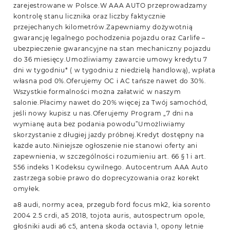
zarejestrowane w Polsce.W AAA AUTO przeprowadzamy
kontrolę stanu licznika oraz liczby faktycznie
przejechanych kilometrów.Zapewniamy dożywotnią
gwarancję legalnego pochodzenia pojazdu oraz Carlife –
ubezpieczenie gwarancyjne na stan mechaniczny pojazdu
do 36 miesięcy.Umożliwiamy zawarcie umowy kredytu 7
dni w tygodniu* ( w tygodniu z niedzielą handlową), wpłata
własna pod 0%.Oferujemy OC i AC tańsze nawet do 30%.
Wszystkie formalności można załatwić w naszym
salonie.Płacimy nawet do 20% więcej za Twój samochód,
jeśli nowy kupisz u nas.Oferujemy Program „7 dni na
wymianę auta bez podania powodu”Umożliwiamy
skorzystanie z długiej jazdy próbnej.Kredyt dostępny na
każde auto.Niniejsze ogłoszenie nie stanowi oferty ani
zapewnienia, w szczególności rozumieniu art. 66 § 1 i art.
556 indeks 1 Kodeksu cywilnego. Autocentrum AAA Auto
zastrzega sobie prawo do doprecyzowania oraz korekt
omyłek.
a8 audi, normy acea, przegub ford focus mk2, kia sorento
2004 2.5 crdi, a5 2018, tojota auris, autospectrum opole,
głośniki audi a6 c5, antena skoda octavia 1, opony letnie