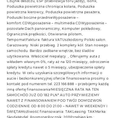
Czujnik deszczu, ESP (stabilizacja toru jazdy), Isofix,
Poduszka powietrzna chroniąca kolana, Poduszka
powietrzna kierowcy, Poduszka powietrzna pasażera,
Poduszki boczne przednieWyposażenie –
komfort:CDWyposażenie – multimedia:CDWyposażenie –
pozostałe:Dach panoramiczny, Komputer pokładowy,
Ogranicznik prędkości, Otwieranie pilotem,
TempomatFaktura: faktura VATUszkodzony:Polski salon.
Garażowany. Niski przebieg. 2 komplety kół. Stan nowego
samochodu. Bardzo zadbane wnętrze, bez śladów
użytkowania. Właściciel niepalący. , Oferujemy auta z
wkładem własnym 0%, raty aż na 120 miesięcy, odroczenie
spłaty kredytu nawet o 5 miesięcy, ubezpieczenie spłaty
kredytu. W celu uzyskania szczegółowych informacji o
aucie i bezkonkurencyjnej ofercie finansowania prosimy o
kontakt pod numerem tel. 223 166 888 – przebijemy każdą
inną ofertę finansowania!MIESIĘCZNA RATA NA TEN
SAMOCHÓD JUŻ OD 182 PLN* AUTO PRZYWIEZIEMY
NAWET Z FINANSOWANIEM POD TWÓJ DOM!DZWOŃ
CODZIENNIE OD 8:00 DO 21:00 – NAWET W WEEKENDY I
ŚWIĘTAMożliwość finansowania: TAKLeasing: TAKMarka:
SkodaModel: RoomsterRocznik: 2011Przebieg km.: