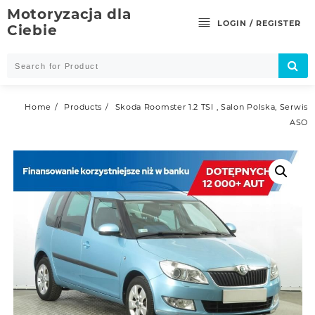
Skip
Motoryzacja dla
to
LOGIN / REGISTER
Ciebie
content
Home
Products
Skoda Roomster 1.2 TSI , Salon Polska, Serwis
ASO