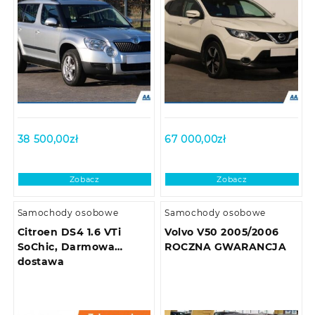
38 500,00
zł
67 000,00
zł
Zobacz
Zobacz
Samochody osobowe
Samochody osobowe
Citroen DS4 1.6 VTi
Volvo V50 2005/2006
SoChic, Darmowa
ROCZNA GWARANCJA
dostawa