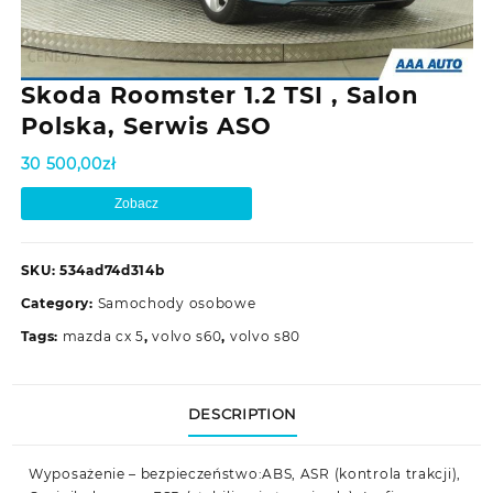
Skoda Roomster 1.2 TSI , Salon
Polska, Serwis ASO
30 500,00
zł
Zobacz
SKU:
534ad74d314b
Category:
Samochody osobowe
Tags:
mazda cx 5
,
volvo s60
,
volvo s80
DESCRIPTION
Wyposażenie – bezpieczeństwo:ABS, ASR (kontrola trakcji),