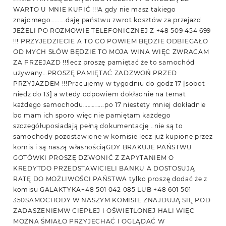
WARTO U MNIE KUPIĆ !!!A gdy nie masz takiego
znajomego……….daję państwu zwrot kosztów za przejazd
JEŻELI PO ROZMOWIE TELEFONICZNEJ Z +48 509 454 699
!!! PRZYJEDZIECIE A TO CO POWIEM BĘDZIE ODBIEGAŁO
OD MYCH SŁÓW BĘDZIE TO MOJA WINA WIĘC ZWRACAM
ZA PRZEJAZD !!!lecz proszę pamiętać że to samochód
używany…PROSZĘ PAMIĘTAĆ ZADZWOŃ PRZED
PRZYJAZDEM !!!Pracujemy w tygodniu do godz 17 [sobot -
niedz do 13] a wtedy odpowiem dokładnie na temat
każdego samochodu…………..po 17 niestety mniej dokładnie
bo mam ich sporo więc nie pamiętam każdego
szczegółuposiadają pełną dokumentację ..nie są to
samochody pozostawione w komisie lecz już kupione przez
komis i są naszą własnościąGDY BRAKUJE PAŃSTWU
GOTÓWKI PROSZĘ DZWONIĆ Z ZAPYTANIEM O
KREDYTDO PRZEDSTAWICIELI BANKU A DOSTOSUJĄ
RATĘ DO MOŻLIWOŚCI PAŃSTWA tylko proszę dodać że z
komisu GALAKTYKA+48 501 042 085 LUB +48 601 501
350SAMOCHODY W NASZYM KOMISIE ZNAJDUJĄ SIĘ POD
ZADASZENIEMW CIEPŁEJ I OŚWIETLONEJ HALI WIĘC
MOŻNA ŚMIAŁO PRZYJECHAĆ I OGLĄDAĆ W