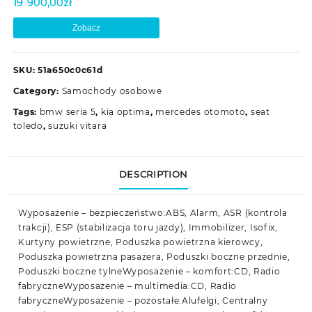
19 900,00
zł
Zobacz
SKU:
51a650c0c61d
Category:
Samochody osobowe
Tags:
bmw seria 5
,
kia optima
,
mercedes otomoto
,
seat
toledo
,
suzuki vitara
DESCRIPTION
Wyposażenie – bezpieczeństwo:ABS, Alarm, ASR (kontrola
trakcji), ESP (stabilizacja toru jazdy), Immobilizer, Isofix,
Kurtyny powietrzne, Poduszka powietrzna kierowcy,
Poduszka powietrzna pasażera, Poduszki boczne przednie,
Poduszki boczne tylneWyposażenie – komfort:CD, Radio
fabryczneWyposażenie – multimedia:CD, Radio
fabryczneWyposażenie – pozostałe:Alufelgi, Centralny