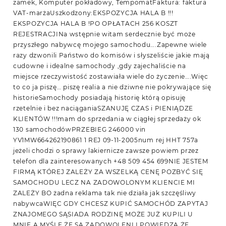
zamek, Komputer pokładowy, TempomatFaktura: faktura
VAT-marżaUszkodzony:EKSPOZYCJA HALA B !!!
EKSPOZYCJA HALA B !PO OPŁATACH 256 KOSZT
REJESTRACJINa wstępnie witam serdecznie być może
przyszłego nabywcę mojego samochodu….Zapewne wiele
razy dzwonili Państwo do komisów i słyszeliście jakie mają
cudowne i idealne samochody ,gdy zajechaliście na
miejsce rzeczywistość zostawiała wiele do życzenie….Więc
to co ja piszę… piszę realia a nie dziwne nie pokrywające się
historieSamochody posiadają historię którą opisuję
rzetelnie i bez naciąganiaSZANUJĘ CZAS i PIENIĄDZE
KLIENTÓW !!!mam do sprzedania w ciągłej sprzedaży ok
130 samochodówPRZEBIEG 246000 vin
YV1MW664262190861 1 REJ 09-11-2005num rej HHT 757a
jeżeli chodzi o sprawy lakiernicze zawsze powiem przez
telefon dla zainteresowanych +48 509 454 699NIE JESTEM
FIRMĄ KTÓREJ ZALEŻY ZA WSZELKĄ CENĘ POZBYĆ SIĘ
SAMOCHODU LECZ NA ZADOWOLONYM KLIENCIE MI
ZALEŻY BO żadna reklama tak nie działa jak szczęśliwy
nabywcaWIĘC GDY CHCESZ KUPIĆ SAMOCHÓD ZAPYTAJ
ZNAJOMEGO SĄSIADA RODZINĘ MOŻE JUŻ KUPILI U
MNIE A MYŚLĘ ŻE SĄ ZADOWOLENI I POWIEDZĄ ŻE