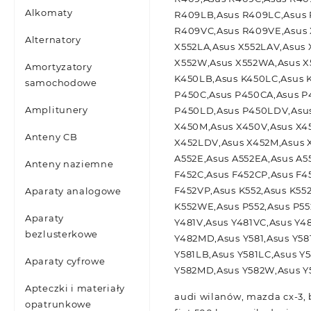
Alkomaty
R409LB,Asus R409LC,Asus
R409VC,Asus R409VE,Asus X
Alternatory
X552LA,Asus X552LAV,Asus 
X552W,Asus X552WA,Asus X
Amortyzatory
K450LB,Asus K450LC,Asus 
samochodowe
P450C,Asus P450CA,Asus P
Amplitunery
P450LD,Asus P450LDV,Asus
X450M,Asus X450V,Asus X45
Anteny CB
X452LDV,Asus X452M,Asus 
A552E,Asus A552EA,Asus A
Anteny naziemne
F452C,Asus F452CP,Asus F4
F452VP,Asus K552,Asus K55
Aparaty analogowe
K552WE,Asus P552,Asus P55
Aparaty
Y481V,Asus Y481VC,Asus Y4
bezlusterkowe
Y482MD,Asus Y581,Asus Y581
Y581LB,Asus Y581LC,Asus Y
Aparaty cyfrowe
Y582MD,Asus Y582W,Asus 
Apteczki i materiały
audi wilanów, mazda cx-3, 
opatrunkowe