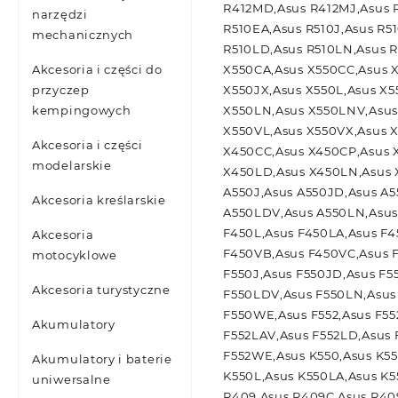
R412MD,Asus R412MJ,Asus R
narzędzi
R510EA,Asus R510J,Asus R5
mechanicznych
R510LD,Asus R510LN,Asus R
Akcesoria i części do
X550CA,Asus X550CC,Asus X
przyczep
X550JX,Asus X550L,Asus X
kempingowych
X550LN,Asus X550LNV,Asus
X550VL,Asus X550VX,Asus 
Akcesoria i części
X450CC,Asus X450CP,Asus 
modelarskie
X450LD,Asus X450LN,Asus 
A550J,Asus A550JD,Asus A5
Akcesoria kreślarskie
A550LDV,Asus A550LN,Asus
F450L,Asus F450LA,Asus F
Akcesoria
F450VB,Asus F450VC,Asus F
motocyklowe
F550J,Asus F550JD,Asus F5
Akcesoria turystyczne
F550LDV,Asus F550LN,Asus
F550WE,Asus F552,Asus F55
Akumulatory
F552LAV,Asus F552LD,Asus 
F552WE,Asus K550,Asus K55
Akumulatory i baterie
K550L,Asus K550LA,Asus K5
uniwersalne
R409,Asus R409C,Asus R40