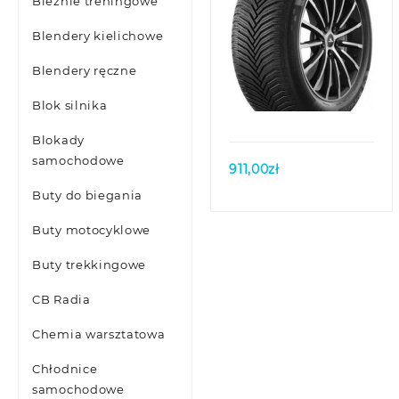
Bieżnie treningowe
Blendery kielichowe
Blendery ręczne
Quick view
Blok silnika
Blokady
samochodowe
911,00
zł
Buty do biegania
Buty motocyklowe
Buty trekkingowe
CB Radia
Chemia warsztatowa
Chłodnice
samochodowe