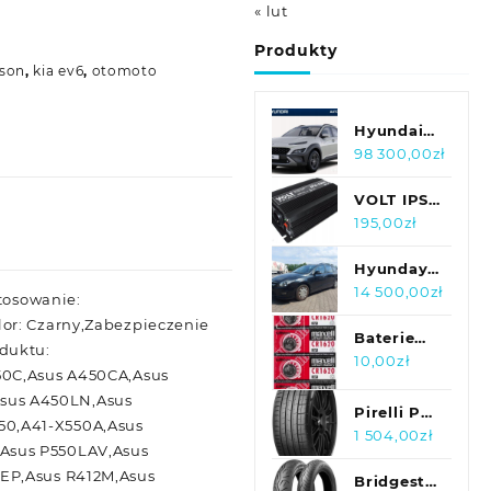
« lut
Produkty
cson
,
kia ev6
,
otomoto
Hyundai
Kona
98 300,00
zł
VOLT IPS-
1000
195,00
zł
12V/230V
700/1000W
Hyunday i
30 2010
14 500,00
zł
stosowanie:
lor: Czarny,Zabezpieczenie
Baterie
duktu:
Maxell
10,00
zł
450C,Asus A450CA,Asus
sus A450LN,Asus
Pirelli P
50,A41-X550A,Asus
Zero
1 504,00
zł
,Asus P550LAV,Asus
(PZ4)
2EP,Asus R412M,Asus
275/40R22
Bridgestone