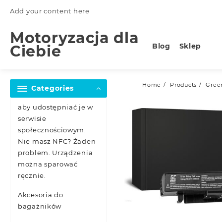
Skip
Add your content here
to
content
Motoryzacja dla
Blog
Sklep
Ciebie
Home
Products
Gree
Categories
aby udostępniać je w
serwisie
społecznościowym.
Nie masz NFC? Żaden
problem. Urządzenia
można sparować
ręcznie.
Akcesoria do
bagażników