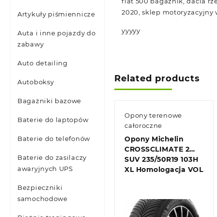
fiat 500 bagaznik, dacia rz
2020, sklep motoryzacyjny
Artykuły piśmiennicze
yyyyy
Auta i inne pojazdy do
zabawy
Auto detailing
Related products
Autoboksy
Bagażniki bazowe
Opony terenowe
Baterie do laptopów
całoroczne
Baterie do telefonów
Opony Michelin
CROSSCLIMATE 2
Baterie do zasilaczy
SUV 235/50R19 103H
awaryjnych UPS
XL Homologacja VOL
Bezpieczniki
samochodowe