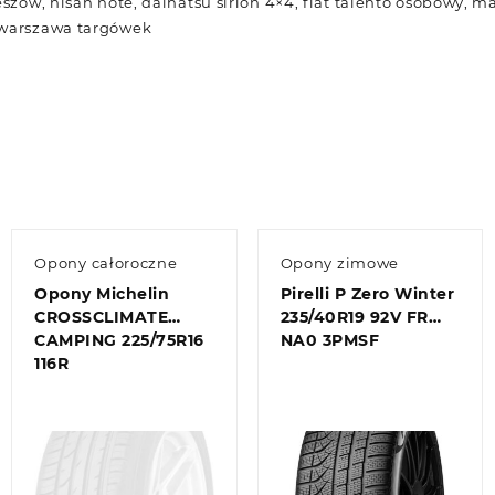
eszów, nisan note, daihatsu sirion 4×4, fiat talento osobowy, m
 warszawa targówek
Opony całoroczne
Opony zimowe
Opony Michelin
Pirelli P Zero Winter
CROSSCLIMATE
235/40R19 92V FR
CAMPING 225/75R16
NA0 3PMSF
116R