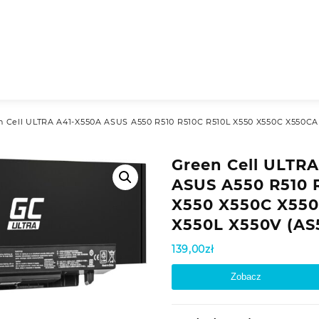
n Cell ULTRA A41-X550A ASUS A550 R510 R510C R510L X550 X550C X550C
Green Cell ULTR
ASUS A550 R510 
X550 X550C X55
X550L X550V (A
139,00
zł
Zobacz