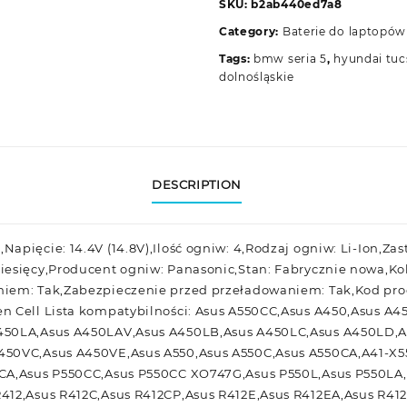
SKU:
b2ab440ed7a8
Category:
Baterie do laptopów
Tags:
bmw seria 5
,
hyundai tu
dolnośląskie
DESCRIPTION
apięcie: 14.4V (14.8V),Ilość ogniw: 4,Rodzaj ogniw: Li-Ion,Za
iesięcy,Producent ogniw: Panasonic,Stan: Fabrycznie nowa,Ko
iem: Tak,Zabezpieczenie przed przeładowaniem: Tak,Kod pro
n Cell Lista kompatybilności: Asus A550CC,Asus A450,Asus A
450LA,Asus A450LAV,Asus A450LB,Asus A450LC,Asus A450LD,A
450VC,Asus A450VE,Asus A550,Asus A550C,Asus A550CA,A41-X5
0CA,Asus P550CC,Asus P550CC XO747G,Asus P550L,Asus P550LA
412,Asus R412C,Asus R412CP,Asus R412E,Asus R412EA,Asus R41