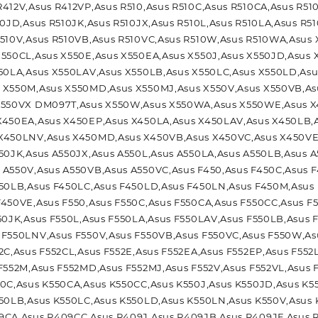
412V,Asus R412VP,Asus R510,Asus R510C,Asus R510CA,Asus R51
10JD,Asus R510JK,Asus R510JX,Asus R510L,Asus R510LA,Asus R5
510V,Asus R510VB,Asus R510VC,Asus R510W,Asus R510WA,Asus 
550CL,Asus X550E,Asus X550EA,Asus X550J,Asus X550JD,Asus 
550LA,Asus X550LAV,Asus X550LB,Asus X550LC,Asus X550LD,As
 X550M,Asus X550MD,Asus X550MJ,Asus X550V,Asus X550VB,As
X550VX DM097T,Asus X550W,Asus X550WA,Asus X550WE,Asus X
X450EA,Asus X450EP,Asus X450LA,Asus X450LAV,Asus X450LB,
X450LNV,Asus X450MD,Asus X450VB,Asus X450VC,Asus X450VE
50JK,Asus A550JX,Asus A550L,Asus A550LA,Asus A550LB,Asus 
 A550V,Asus A550VB,Asus A550VC,Asus F450,Asus F450C,Asus 
450LB,Asus F450LC,Asus F450LD,Asus F450LN,Asus F450M,Asus
450VE,Asus F550,Asus F550C,Asus F550CA,Asus F550CC,Asus F
50JK,Asus F550L,Asus F550LA,Asus F550LAV,Asus F550LB,Asus 
 F550LNV,Asus F550V,Asus F550VB,Asus F550VC,Asus F550W,A
2C,Asus F552CL,Asus F552E,Asus F552EA,Asus F552EP,Asus F552
F552M,Asus F552MD,Asus F552MJ,Asus F552V,Asus F552VL,Asus
0C,Asus K550CA,Asus K550CC,Asus K550J,Asus K550JD,Asus K5
50LB,Asus K550LC,Asus K550LD,Asus K550LN,Asus K550V,Asus
9CA,Asus R409CC,Asus R409J,Asus R409JB,Asus R409JF,Asus 