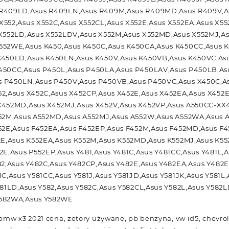
 R409LD,Asus R409LN,Asus R409M,Asus R409MD,Asus R409V,A
552,Asus X552C,Asus X552CL,Asus X552E,Asus X552EA,Asus X55
X552LD,Asus X552LDV,Asus X552M,Asus X552MD,Asus X552MJ,As
552WE,Asus K450,Asus K450C,Asus K450CA,Asus K450CC,Asus K
K450LD,Asus K450LN,Asus K450V,Asus K450VB,Asus K450VC,As
450CC,Asus P450L,Asus P450LA,Asus P450LAV,Asus P450LB,As
 P450LN,Asus P450V,Asus P450VB,Asus P450VC,Asus X450C,As
2,Asus X452C,Asus X452CP,Asus X452E,Asus X452EA,Asus X452
X452MD,Asus X452MJ,Asus X452V,Asus X452VP,Asus A550CC-XX4
552M,Asus A552MD,Asus A552MJ,Asus A552W,Asus A552WA,Asus 
52E,Asus F452EA,Asus F452EP,Asus F452M,Asus F452MD,Asus F4
2E,Asus K552EA,Asus K552M,Asus K552MD,Asus K552MJ,Asus K5
2E,Asus P552EP,Asus Y481,Asus Y481C,Asus Y481CC,Asus Y481L,
82,Asus Y482C,Asus Y482CP,Asus Y482E,Asus Y482EA,Asus Y482
C,Asus Y581CC,Asus Y581J,Asus Y581JD,Asus Y581JK,Asus Y581L,
581LD,Asus Y582,Asus Y582C,Asus Y582CL,Asus Y582L,Asus Y582
Y582WA,Asus Y582WE
bmw x3 2021 cena, zetory używane, pb benzyna, vw id5, chevrol