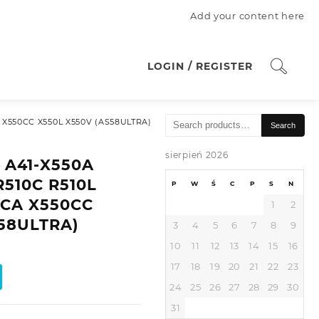
Add your content here
LOGIN / REGISTER
Search
A X550CC X550L X550V (AS58ULTRA)
Search
for:
sierpień 2026
A A41-X550A
R510C R510L
P
W
Ś
C
P
S
N
0CA X550CC
1
2
S58ULTRA)
3
4
5
6
7
8
9
10
11
12
13
14
15
16
17
18
19
20
21
22
23
24
25
26
27
28
29
30
31