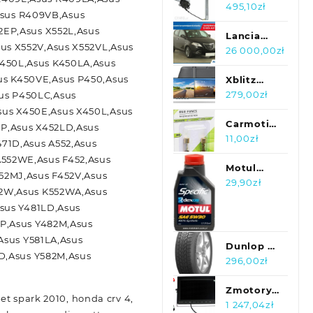
Podnośnik
495,10
zł
sus R409VB,Asus
Szyby
2EP,Asus X552L,Asus
606000To7215
Lancia
us X552V,Asus X552VL,Asus
Ypsilon
26 000,00
zł
450L,Asus K450LA,Asus
0.9
us K450VE,Asus P450,Asus
TwinAir ,
Xblitz
GAZ,
Mirror
279,00
zł
us P450LC,Asus
Skóra,
View
us X450E,Asus X450L,Asus
Xenon
Carmotion
EP,Asus X452LD,Asus
Bezpieczniki
11,00
zł
71D,Asus A552,Asus
Szklane
A552WE,Asus F452,Asus
Agu
Motul
52MJ,Asus F452V,Asus
10.3X38Mm
Specific
29,90
zł
52W,Asus K552WA,Asus
80A
DEXOS 2
Asus Y481LD,Asus
Pozłacane
5W30 1L
EP,Asus Y482M,Asus
2 Szt.
Asus Y581LA,Asus
Dunlop Sp
LD,Asus Y582M,Asus
Winter
296,00
zł
Response
2
Zmotoryzowani
et spark 2010, honda crv 4,
195/65R15
Monitor
1 247,04
zł