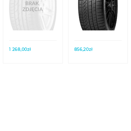
Quick view
Quick view
1 268,00
zł
856,20
zł