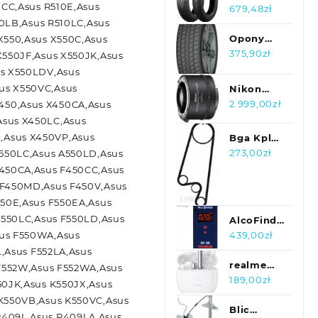
0CC,Asus R510E,Asus
107Y
Exedra
679,48
zł
10LB,Asus R510LC,Asus
Max
130/90B16
Opony
X550,Asus X550C,Asus
67H
Aplus
375,90
zł
X550JF,Asus X550JK,Asus
A909
us X550LDV,Asus
ALLSEASON
us X550VC,Asus
Nikon
225/55R17
Telekonwerter
2 999,00
zł
450,Asus X450CA,Asus
101W
AF-S TC-
Asus X450LC,Asus
20E III
,Asus X450VP,Asus
Bga Kpl
JAA913DA
Rozrządu
273,00
zł
A550LC,Asus A550LD,Asus
Renault
F450CA,Asus F450CC,Asus
1.9Dci 01
 F450MD,Asus F450V,Asus
Tb6300Cpk
550E,Asus F550EA,Asus
F550LC,Asus F550LD,Asus
AlcoFind
AF-35
439,00
zł
sus F550WA,Asus
Premium
L,Asus F552LA,Asus
realme
 F552W,Asus F552WA,Asus
Buds Air 2
189,00
zł
50JK,Asus K550JX,Asus
Białe
 K550VB,Asus K550VC,Asus
Blic
R409L,Asus R409LA,Asus