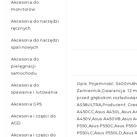
Akcesoria do
monitorów
Akcesoria do narzędzi
ręcznych
Akcesoria do narzędzi
spalinowych
Akcesoria do
pielęgnacji
samochodu
Opis: Pojemność: 3400mAh,N
Akcesoria do
Zamiennik,Gwarancja: 12 m
spawania i lutowania
przed głębokim rozładowan
Akcesoria GPS
AS58ULTRA,Producent: Gree
A450CC,Asus A450L,Asus A
Akcesoria i części do
A450V,Asus A450VB,Asus A
AGD
P550,Asus P550C,Asus P55
P550LC,Asus P550LD,Asus R
Akcesoria i części do