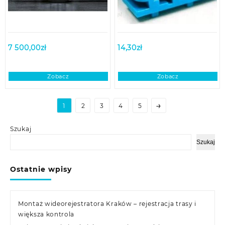
7 500,00
zł
14,30
zł
Zobacz
Zobacz
→
1
2
3
4
5
Szukaj
Szukaj
Ostatnie wpisy
Montaż wideorejestratora Kraków – rejestracja trasy i
większa kontrola