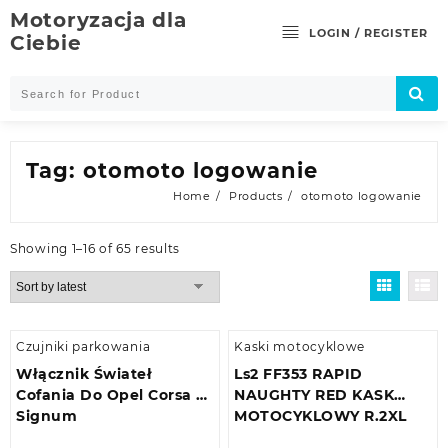
Skip
Motoryzacja dla
to
LOGIN / REGISTER
Ciebie
content
Tag:
otomoto logowanie
Home
Products
otomoto logowanie
Showing 1–16 of 65 results
Czujniki parkowania
Kaski motocyklowe
Włącznik Świateł
Ls2 FF353 RAPID
Cofania Do Opel Corsa D
NAUGHTY RED KASK
Signum
MOTOCYKLOWY R.2XL