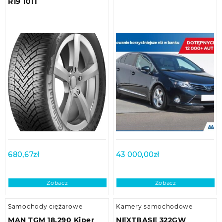
R19 101T
680,67
zł
43 000,00
zł
Zobacz
Zobacz
Samochody ciężarowe
Kamery samochodowe
MAN TGM 18.290 Kiper
NEXTBASE 322GW