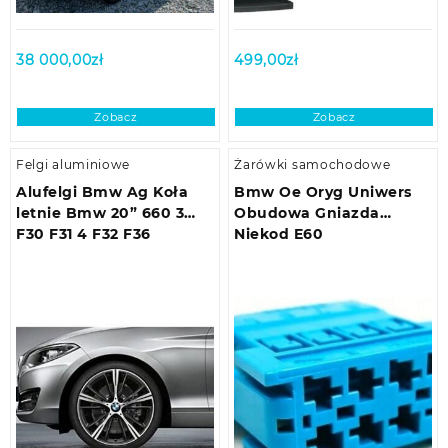
38 000,00
zł
499,00
zł
Zobacz
Zobacz
Felgi aluminiowe
Żarówki samochodowe
Alufelgi Bmw Ag Koła
Bmw Oe Oryg Uniwers
letnie Bmw 20” 660 3
Obudowa Gniazda
F30 F31 4 F32 F36
Niekod E60