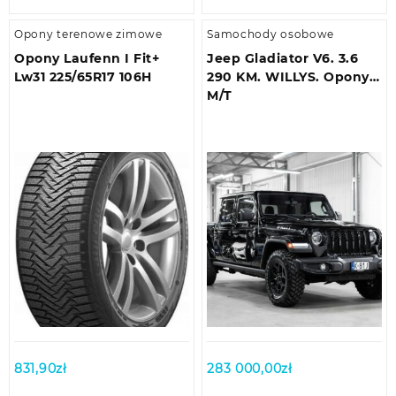
Opony terenowe zimowe
Samochody osobowe
Opony Laufenn I Fit+
Jeep Gladiator V6. 3.6
Lw31 225/65R17 106H
290 KM. WILLYS. Opony
M/T
831,90
zł
283 000,00
zł