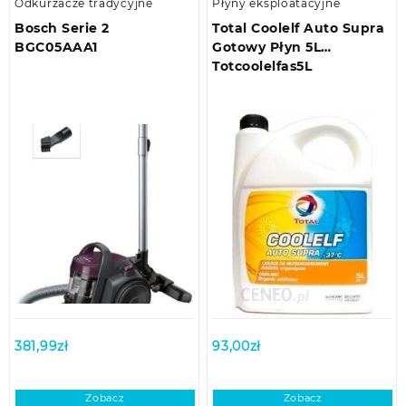
Odkurzacze tradycyjne
Płyny eksploatacyjne
Bosch Serie 2
Total Coolelf Auto Supra
BGC05AAA1
Gotowy Płyn 5L
Totcoolelfas5L
381,99
zł
93,00
zł
Zobacz
Zobacz