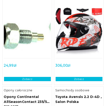
24,99
zł
306,00
zł
Zobacz
Zobacz
Opony całoroczne
Samochody osobowe
Opony Continental
Toyota Avensis 2.2 D-4D ,
AllSeasonContact 235/55
Salon Polska