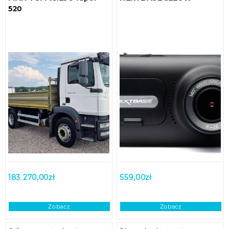
520
183 270,00
zł
559,00
zł
Zobacz
Zobacz