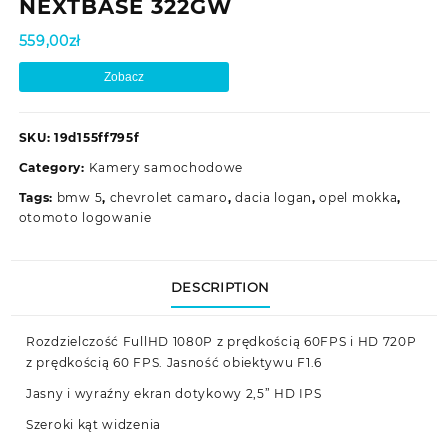
NEXTBASE 322GW
559,00
zł
Zobacz
SKU:
19d155ff795f
Category:
Kamery samochodowe
Tags:
bmw 5
,
chevrolet camaro
,
dacia logan
,
opel mokka
,
otomoto logowanie
DESCRIPTION
Rozdzielczość FullHD 1080P z prędkością 60FPS i HD 720P
z prędkością 60 FPS. Jasność obiektywu F1.6
Jasny i wyraźny ekran dotykowy 2,5” HD IPS
Szeroki kąt widzenia