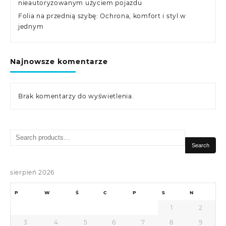
nieautoryzowanym użyciem pojazdu
Folia na przednią szybę: Ochrona, komfort i styl w
jednym
Najnowsze komentarze
Brak komentarzy do wyświetlenia.
Search
for:
Search
sierpień 2026
P
W
Ś
C
P
S
N
1
2
3
4
5
6
7
8
9