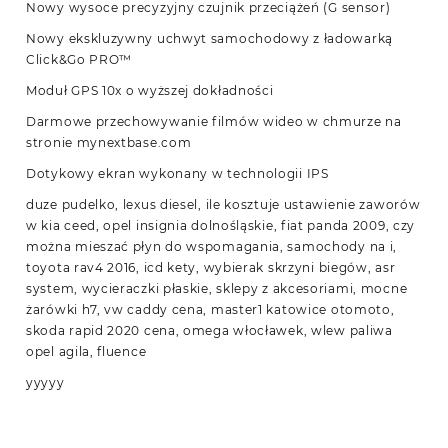
Nowy wysoce precyzyjny czujnik przeciążeń (G sensor)
Nowy ekskluzywny uchwyt samochodowy z ładowarką
Click&Go PRO™
Moduł GPS 10x o wyższej dokładności
Darmowe przechowywanie filmów wideo w chmurze na
stronie mynextbase.com
Dotykowy ekran wykonany w technologii IPS
duze pudelko, lexus diesel, ile kosztuje ustawienie zaworów
w kia ceed, opel insignia dolnośląskie, fiat panda 2009, czy
można mieszać płyn do wspomagania, samochody na i,
toyota rav4 2016, icd kety, wybierak skrzyni biegów, asr
system, wycieraczki płaskie, sklepy z akcesoriami, mocne
żarówki h7, vw caddy cena, master1 katowice otomoto,
skoda rapid 2020 cena, omega włocławek, wlew paliwa
opel agila, fluence
yyyyy