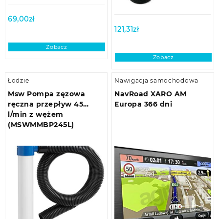
69,00
zł
121,31
zł
Zobacz
Zobacz
Łodzie
Nawigacja samochodowa
Msw Pompa zęzowa
NavRoad XARO AM
ręczna przepływ 45
Europa 366 dni
l/min z wężem
(MSWMMBP245L)