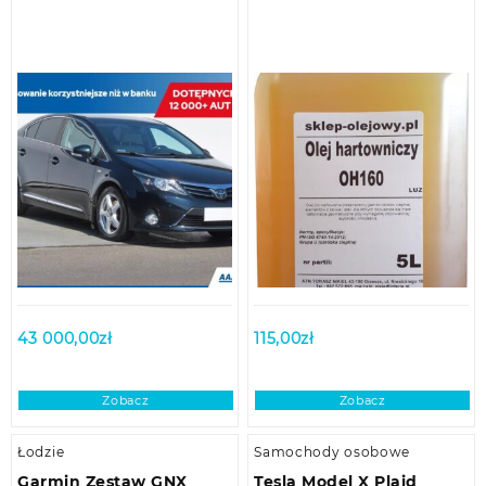
43 000,00
zł
115,00
zł
Zobacz
Zobacz
Łodzie
Samochody osobowe
Garmin Zestaw GNX
Tesla Model X Plaid