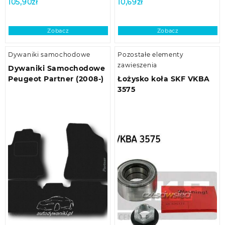
105,90
zł
10,69
zł
Zobacz
Zobacz
Dywaniki samochodowe
Pozostałe elementy
zawieszenia
Dywaniki Samochodowe
Peugeot Partner (2008-)
Łożysko koła SKF VKBA
3575