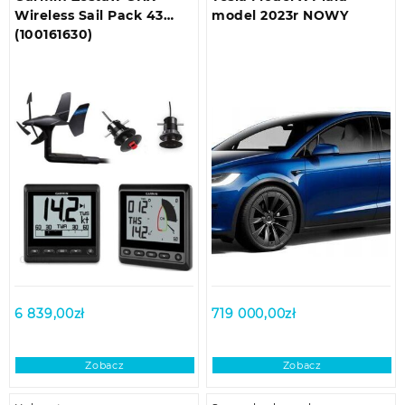
Wireless Sail Pack 43
model 2023r NOWY
(100161630)
6 839,00
zł
719 000,00
zł
Zobacz
Zobacz