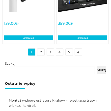
159,00
zł
359,00
zł
Zobacz
Zobacz
→
1
2
3
4
5
Szukaj
Szukaj
Ostatnie wpisy
Montaż wideorejestratora Kraków – rejestracja trasy i
większa kontrola