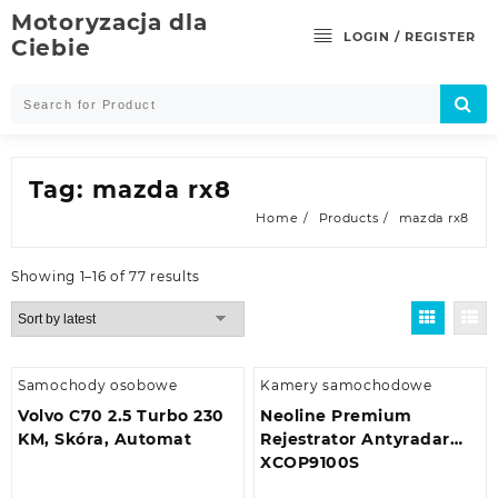
Skip
Motoryzacja dla
to
LOGIN / REGISTER
Ciebie
content
Tag:
mazda rx8
Home
Products
mazda rx8
Showing 1–16 of 77 results
Samochody osobowe
Kamery samochodowe
Volvo C70 2.5 Turbo 230
Neoline Premium
KM, Skóra, Automat
Rejestrator Antyradar
XCOP9100S