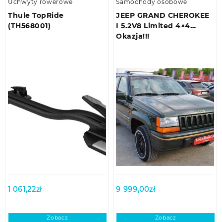
Uchwyty rowerowe
Samochody osobowe
Thule TopRide
JEEP GRAND CHEROKEE
(TH568001)
I 5.2V8 Limited 4×4
Okazja!!!
1 061,22
zł
9 999,00
zł
Zobacz
Zobacz