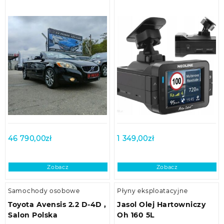
46 790,00
zł
1 349,00
zł
Zobacz
Zobacz
Samochody osobowe
Płyny eksploatacyjne
Toyota Avensis 2.2 D-4D ,
Jasol Olej Hartowniczy
Salon Polska
Oh 160 5L