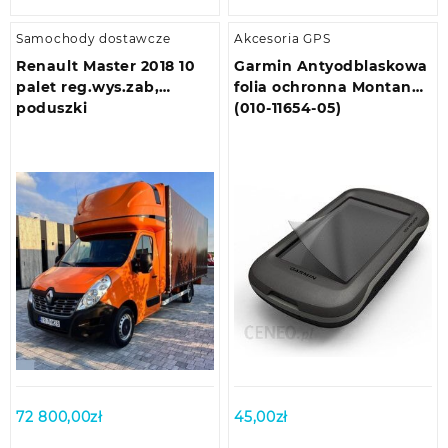
Samochody dostawcze
Akcesoria GPS
Renault Master 2018 10
Garmin Antyodblaskowa
palet reg.wys.zab,
folia ochronna Montana
poduszki
(010-11654-05)
72 800,00
zł
45,00
zł