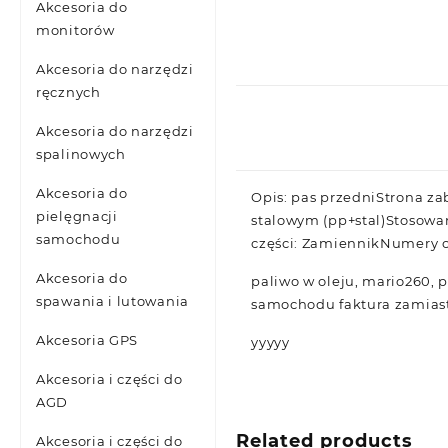
Akcesoria do
monitorów
Akcesoria do narzędzi
ręcznych
Akcesoria do narzędzi
spalinowych
Akcesoria do
Opis: pas przedniStrona z
pielęgnacji
stalowym (pp+stal)Stosow
samochodu
części: ZamiennikNumery 
Akcesoria do
paliwo w oleju, mario260,
spawania i lutowania
samochodu faktura zamiast 
Akcesoria GPS
yyyyy
Akcesoria i części do
AGD
Related products
Akcesoria i części do