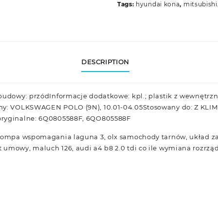
Tags:
hyundai kona
,
mitsubishi
DESCRIPTION
abudowy: przódInformacje dodatkowe: kpl.; plastik z wewnęt
any: VOLKSWAGEN POLO (9N), 10.01-04.05Stosowany do: Z KL
oryginalne: 6Q0805588F, 6QO805588F
 pompa wspomagania laguna 3, olx samochody tarnów, układ 
umowy, maluch 126, audi a4 b8 2.0 tdi co ile wymiana rozrzą