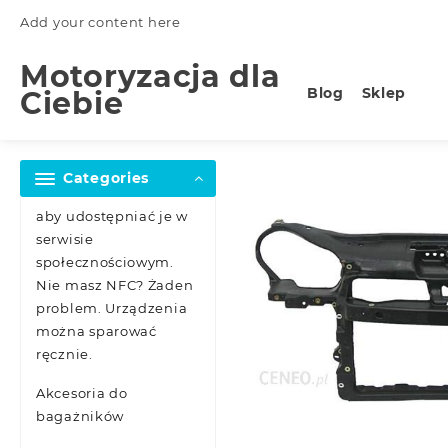
Skip
Add your content here
to
content
Motoryzacja dla
Blog
Sklep
Ciebie
Categories
aby udostępniać je w
serwisie
społecznościowym.
Nie masz NFC? Żaden
problem. Urządzenia
można sparować
ręcznie.
Akcesoria do
bagażników