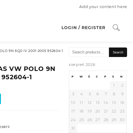
Add your content here
LOGIN / REGISTER
Search
O 9N 6Q0 IV 2001-2005 952604-1
Search
for:
sierpień 2026
AS VW POLO 9N
 952604-1
P
W
Ś
C
P
S
N
1
2
3
4
5
6
7
8
9
10
11
12
13
14
15
16
17
18
19
20
21
22
23
24
25
26
27
28
29
30
oserii
31