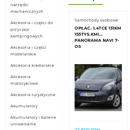
narzędzi
mechanicznych
Samochody osobowe
Akcesoria i części do
OPŁAC. 1.4TCE 131KM
przyczep
155TYS.KM!
kempingowych
PANORAMA NAVI 7-
OS
Akcesoria i części
modelarskie
Akcesoria kreślarskie
Akcesoria
motocyklowe
Akcesoria turystyczne
Quick view
Akumulatory
Akumulatory i baterie
uniwersalne