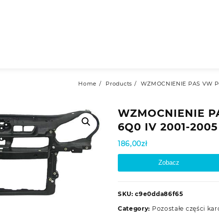
Home
Products
WZMOCNIENIE PAS VW POL
WZMOCNIENIE P
6Q0 IV 2001-2005
186,00
zł
Zobacz
SKU:
c9e0dda86f65
Category:
Pozostałe części kar