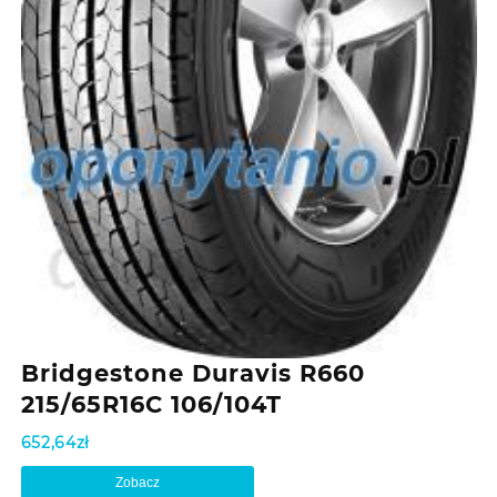
Bridgestone Duravis R660
215/65R16C 106/104T
652,64
zł
Zobacz