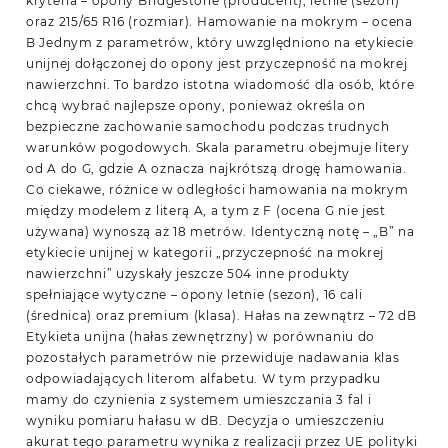
kryteria – opony Bridgestone (producent), letnie (sezon)
oraz 215/65 R16 (rozmiar). Hamowanie na mokrym – ocena
B Jednym z parametrów, który uwzględniono na etykiecie
unijnej dołączonej do opony jest przyczepność na mokrej
nawierzchni. To bardzo istotna wiadomość dla osób, które
chcą wybrać najlepsze opony, ponieważ określa on
bezpieczne zachowanie samochodu podczas trudnych
warunków pogodowych. Skala parametru obejmuje litery
od A do G, gdzie A oznacza najkrótszą drogę hamowania.
Co ciekawe, różnice w odległości hamowania na mokrym
między modelem z literą A, a tym z F (ocena G nie jest
używana) wynoszą aż 18 metrów. Identyczną notę – „B” na
etykiecie unijnej w kategorii „przyczepność na mokrej
nawierzchni” uzyskały jeszcze 504 inne produkty
spełniające wytyczne – opony letnie (sezon), 16 cali
(średnica) oraz premium (klasa). Hałas na zewnątrz – 72 dB
Etykieta unijna (hałas zewnętrzny) w porównaniu do
pozostałych parametrów nie przewiduje nadawania klas
odpowiadających literom alfabetu. W tym przypadku
mamy do czynienia z systemem umieszczania 3 fal i
wyniku pomiaru hałasu w dB. Decyzja o umieszczeniu
akurat tego parametru wynika z realizacji przez UE polityki