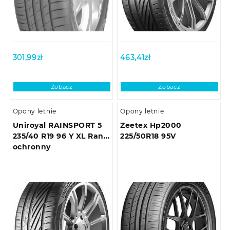
301,99
zł
463,41
zł
Zobacz
Zobacz
Opony letnie
Opony letnie
Uniroyal RAINSPORT 5
Zeetex Hp2000
235/40 R19 96 Y XL Rant
225/50R18 95V
ochronny