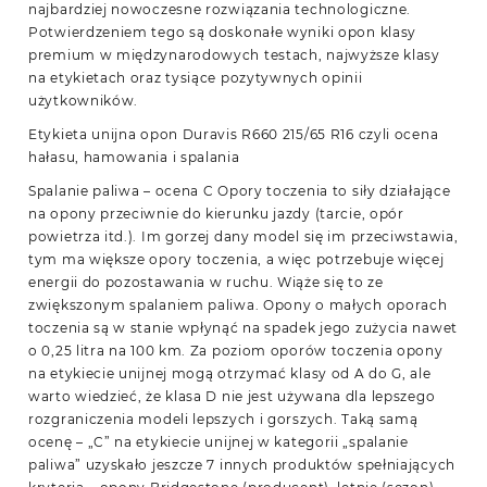
najbardziej nowoczesne rozwiązania technologiczne.
Potwierdzeniem tego są doskonałe wyniki opon klasy
premium w międzynarodowych testach, najwyższe klasy
na etykietach oraz tysiące pozytywnych opinii
użytkowników.
Etykieta unijna opon Duravis R660 215/65 R16 czyli ocena
hałasu, hamowania i spalania
Spalanie paliwa – ocena C Opory toczenia to siły działające
na opony przeciwnie do kierunku jazdy (tarcie, opór
powietrza itd.). Im gorzej dany model się im przeciwstawia,
tym ma większe opory toczenia, a więc potrzebuje więcej
energii do pozostawania w ruchu. Wiąże się to ze
zwiększonym spalaniem paliwa. Opony o małych oporach
toczenia są w stanie wpłynąć na spadek jego zużycia nawet
o 0,25 litra na 100 km. Za poziom oporów toczenia opony
na etykiecie unijnej mogą otrzymać klasy od A do G, ale
warto wiedzieć, że klasa D nie jest używana dla lepszego
rozgraniczenia modeli lepszych i gorszych. Taką samą
ocenę – „C” na etykiecie unijnej w kategorii „spalanie
paliwa” uzyskało jeszcze 7 innych produktów spełniających