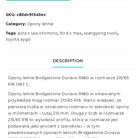
SKU:
c83dc91543ec
Category:
Opony letnie
Tags:
auta z usa otomoto
,
ford s max
,
ssangyong tivoli
,
toyota aygo
DESCRIPTION
Opony letnie Bridgestone Duravis R660 w rozmiarze 215/65
R16 106T C
Opony letnie Bridgestone Duravis R660 w omawianym
przykładzie mają rozmiar 215/65 R16. Warto wiedzieć, że
pierwsza liczba w oznaczeniu rozmiaru to szerokość opony
w milimetrach – tutaj 215 mm. Druga z liczb w rozmiarze
215/65 R16 to wysokość profilu, która w rozmiarze jest
podawana jako procent z szerokości – w tym
prezentowanych oponach letnich Bridgestone Duravis