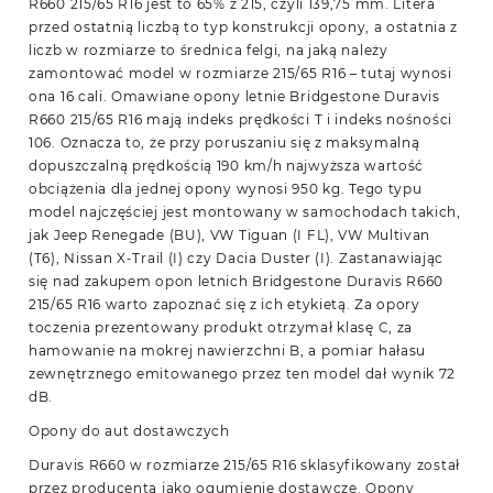
R660 215/65 R16 jest to 65% z 215, czyli 139,75 mm. Litera
przed ostatnią liczbą to typ konstrukcji opony, a ostatnia z
liczb w rozmiarze to średnica felgi, na jaką należy
zamontować model w rozmiarze 215/65 R16 – tutaj wynosi
ona 16 cali. Omawiane opony letnie Bridgestone Duravis
R660 215/65 R16 mają indeks prędkości T i indeks nośności
106. Oznacza to, że przy poruszaniu się z maksymalną
dopuszczalną prędkością 190 km/h najwyższa wartość
obciążenia dla jednej opony wynosi 950 kg. Tego typu
model najczęściej jest montowany w samochodach takich,
jak Jeep Renegade (BU), VW Tiguan (I FL), VW Multivan
(T6), Nissan X-Trail (I) czy Dacia Duster (I). Zastanawiając
się nad zakupem opon letnich Bridgestone Duravis R660
215/65 R16 warto zapoznać się z ich etykietą. Za opory
toczenia prezentowany produkt otrzymał klasę C, za
hamowanie na mokrej nawierzchni B, a pomiar hałasu
zewnętrznego emitowanego przez ten model dał wynik 72
dB.
Opony do aut dostawczych
Duravis R660 w rozmiarze 215/65 R16 sklasyfikowany został
przez producenta jako ogumienie dostawcze. Opony