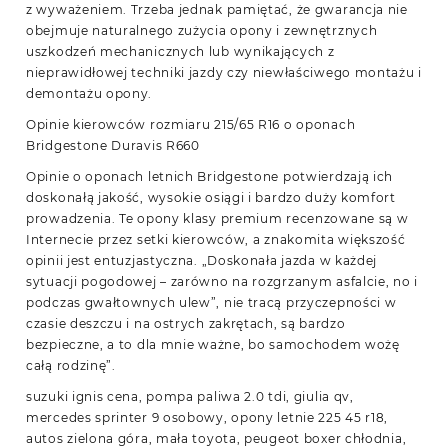
z wyważeniem. Trzeba jednak pamiętać, że gwarancja nie
obejmuje naturalnego zużycia opony i zewnętrznych
uszkodzeń mechanicznych lub wynikających z
nieprawidłowej techniki jazdy czy niewłaściwego montażu i
demontażu opony.
Opinie kierowców rozmiaru 215/65 R16 o oponach
Bridgestone Duravis R660
Opinie o oponach letnich Bridgestone potwierdzają ich
doskonałą jakość, wysokie osiągi i bardzo duży komfort
prowadzenia. Te opony klasy premium recenzowane są w
Internecie przez setki kierowców, a znakomita większość
opinii jest entuzjastyczna. „Doskonała jazda w każdej
sytuacji pogodowej – zarówno na rozgrzanym asfalcie, no i
podczas gwałtownych ulew”, nie tracą przyczepności w
czasie deszczu i na ostrych zakrętach, są bardzo
bezpieczne, a to dla mnie ważne, bo samochodem wożę
całą rodzinę”.
suzuki ignis cena, pompa paliwa 2.0 tdi, giulia qv,
mercedes sprinter 9 osobowy, opony letnie 225 45 r18,
autos zielona góra, mała toyota, peugeot boxer chłodnia,