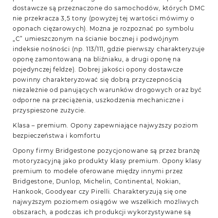
dostawcze są przeznaczone do samochodów, których DMC
nie przekracza 3,5 tony (powyżej tej wartości mówimy o
oponach ciężarowych). Można je rozpoznać po symbolu
„C” umieszczonym na ścianie bocznej i podwójnym
indeksie nośności (np. 113/111, gdzie pierwszy charakteryzuje
oponę zamontowaną na bliźniaku, a drugi oponę na
pojedynczej feldze). Dobrej jakości opony dostawcze
powinny charakteryzować się dobrą przyczepnością
niezależnie od panujących warunków drogowych oraz być
odporne na przeciążenia, uszkodzenia mechaniczne i
przyspieszone zużycie.
Klasa – premium. Opony zapewniające najwyższy poziom
bezpieczeństwa i komfortu
Opony firmy Bridgestone pozycjonowane są przez branżę
motoryzacyjną jako produkty klasy premium. Opony klasy
premium to modele oferowane między innymi przez
Bridgestone, Dunlop, Michelin, Continental, Nokian,
Hankook, Goodyear czy Pirelli. Charakteryzują się one
najwyższym poziomem osiągów we wszelkich możliwych
obszarach, a podczas ich produkcji wykorzystywane są