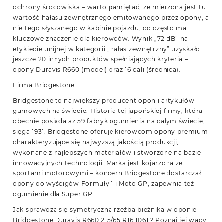
ochrony środowiska – warto pamiętać, że mierzona jest tu
wartość hałasu zewnętrznego emitowanego przez opony, a
nie tego słyszanego w kabinie pojazdu, co często ma
kluczowe znaczenie dla kierowców. Wynik „72 dB” na
etykiecie unijnej w kategorii „hałas zewnętrzny” uzyskało
jeszcze 20 innych produktów spełniających kryteria –
opony Duravis R660 (model) oraz 16 cali (średnica).
Firma Bridgestone
Bridgestone to największy producent opon i artykułów
gumowych na świecie. Historia tej japońskiej firmy, która
obecnie posiada aż 59 fabryk ogumienia na całym świecie,
sięga 1931. Bridgestone oferuje kierowcom opony premium
charakteryzujące się najwyższą jakością produkcji,
wykonane z najlepszych materiałów i stworzone na bazie
innowacyjnych technologii. Marka jest kojarzona ze
sportami motorowymi – koncern Bridgestone dostarczał
opony do wyścigów Formuły 1 i Moto GP, zapewnia też
ogumienie dla Super GP.
Jak sprawdza się symetryczna rzeźba bieżnika w oponie
Bridgestone Duravis R660 215/65 R16 106T? Poznaj jej wady