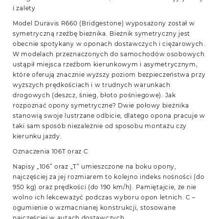
i zalety
Model Duravis R660 (Bridgestone) wyposażony został w
symetryczną rzeźbę bieżnika. Bieżnik symetryczny jest
obecnie spotykany w oponach dostawczych i ciężarowych.
W modelach przeznaczonych do samochodów osobowych
ustąpił miejsca rzeźbom kierunkowym i asymetrycznym,
które oferują znacznie wyższy poziom bezpieczeństwa przy
wyższych prędkościach i w trudnych warunkach
drogowych (deszcz, śnieg, błoto pośniegowe). Jak
rozpoznać opony symetryczne? Dwie połowy bieżnika
stanowią swoje lustrzane odbicie, dlatego opona pracuje w
taki sam sposób niezależnie od sposobu montażu czy
kierunku jazdy.
Oznaczenia 106T oraz C
Napisy „106” oraz „T” umieszczone na boku opony,
najczęściej za jej rozmiarem to kolejno indeks nośności (do
950 kg) oraz prędkości (do 190 km/h). Pamiętajcie, że nie
wolno ich lekceważyć podczas wyboru opon letnich. C –
ogumienie o wzmacnianej konstrukcji, stosowane
najczęściej w autach dostawczych.