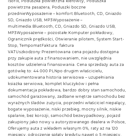
Isofix, Poduszka powietrzna kierowcy, Poduszka
powietrzna pasażera, Poduszki boczne
przednieWyposażenie – komfort:Bluetooth, CD, Gniazdo
SD, Gniazdo USB, MP3Wyposażenie –
multimedia:Bluetooth, CD, Gniazdo SD, Gniazdo USB,
MP3Wyposażenie – pozostałe:Komputer pokładowy,
Ogranicznik prędkości, Otwieranie pilotem, System Start-
Stop, TempomatFaktura: faktura
VATUszkodzony:Prezentowana cena pojazdu dostępna
przy zakupie auta z finansowaniem, nie uwzględnia
kosztów udzielenia finansowania. Cena sprzedaży auta za
gotówkę to: 44 000 PLNpo drugim właścicielu,
udokumentowana historia serwisowa – uzupełniania
ksiażka serwiowa, komplet kluczyków i pełna
dokumentacja pokładowa, bardzo dobry stan samochodu,
samochód garażowany, zadbane wnętrze samochodu bez
wyraźnych śladów zużycia, poprzedni właściciel niepalący,
bogate wyposażenie, niski przebieg, mocny silnik, niskie
spalanie, bez korozji, samochód bezwypadkowy, pojazd
zakupiony jako nowy u autoryzowanego dealera w Polsce,
Oferujemy auta z wkładem własnym 0%, raty aż na 120
miesięcy, odroczenie spłaty kredytu nawet o 5 miesięcy,