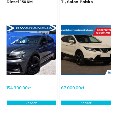
Diesel 150KM
T , Salon Polska
154 900,00
zł
67 000,00
zł
Zobacz
Zobacz