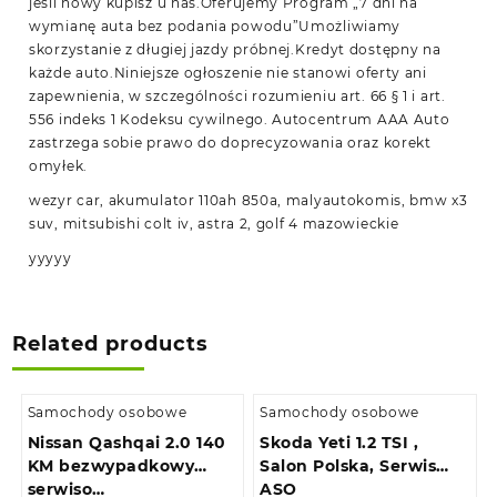
jeśli nowy kupisz u nas.Oferujemy Program „7 dni na
wymianę auta bez podania powodu”Umożliwiamy
skorzystanie z długiej jazdy próbnej.Kredyt dostępny na
każde auto.Niniejsze ogłoszenie nie stanowi oferty ani
zapewnienia, w szczególności rozumieniu art. 66 § 1 i art.
556 indeks 1 Kodeksu cywilnego. Autocentrum AAA Auto
zastrzega sobie prawo do doprecyzowania oraz korekt
omyłek.
wezyr car, akumulator 110ah 850a, malyautokomis, bmw x3
suv, mitsubishi colt iv, astra 2, golf 4 mazowieckie
yyyyy
Related products
Samochody osobowe
Samochody osobowe
Nissan Qashqai 2.0 140
Skoda Yeti 1.2 TSI ,
KM bezwypadkowy
Salon Polska, Serwis
serwiso…
ASO