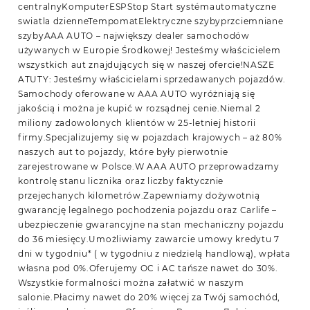
centralnyKomputerESPStop Start systémautomatyczne
swiatla dzienneTempomatElektryczne szybyprzciemniane
szybyAAA AUTO – największy dealer samochodów
używanych w Europie Środkowej! Jesteśmy właścicielem
wszystkich aut znajdujących się w naszej ofercie!NASZE
ATUTY: Jesteśmy właścicielami sprzedawanych pojazdów.
Samochody oferowane w AAA AUTO wyróżniają się
jakością i można je kupić w rozsądnej cenie.Niemal 2
miliony zadowolonych klientów w 25-letniej historii
firmy.Specjalizujemy się w pojazdach krajowych – aż 80%
naszych aut to pojazdy, które były pierwotnie
zarejestrowane w Polsce.W AAA AUTO przeprowadzamy
kontrolę stanu licznika oraz liczby faktycznie
przejechanych kilometrów.Zapewniamy dożywotnią
gwarancję legalnego pochodzenia pojazdu oraz Carlife –
ubezpieczenie gwarancyjne na stan mechaniczny pojazdu
do 36 miesięcy.Umożliwiamy zawarcie umowy kredytu 7
dni w tygodniu* ( w tygodniu z niedzielą handlową), wpłata
własna pod 0%.Oferujemy OC i AC tańsze nawet do 30%.
Wszystkie formalności można załatwić w naszym
salonie.Płacimy nawet do 20% więcej za Twój samochód,