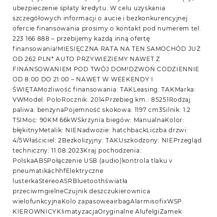
ubezpieczenie spłaty kredytu. W celu uzyskania
szczegółowych informacji o aucie i bezkonkurencyjnej
ofercie finansowania prosimy o kontakt pod numerem tel.
223 166 888 – przebijemy każdą inną ofertę
finansowania!MIESIĘCZNA RATA NA TEN SAMOCHÓD JUŻ
OD 262 PLN* AUTO PRZYWIEZIEMY NAWET Z
FINANSOWANIEM POD TWÓJ DOM!DZWOŃ CODZIENNIE
OD 8:00 DO 21:00 – NAWET W WEEKENDY I
ŚWIĘTAMożliwość finansowania: TAKLeasing: TAKMarka:
VWModel: PoloRocznik: 2014Przebieg km.: 85251Rodzaj
paliwa: benzynaPojemność skokowa: 1197 cm3Silnik: 1.2
TSIMoc: 90KM 66kWSkrzynia biegów: ManualnaKolor:
błękitnyMetalik: NIENadwozie: hatchbackLiczba drzwi:
4/5Właściciel: 2Bezkolizyjny: TAKUszkodzony: NIEPrzegląd
techniczny: 11.08.2023Kraj pochodzenia:
PolskaABSPołączenie USB (audio)kontrola tlaku v
pneumatikáchhfElektryczne
lusterkaStereoASRBluetoothświatła
przeciwmgielneCzujnik deszczukierownica
wielofunkcyjnaKolo zapasoweairbagAlarmisofixWSP.
KIEROWNICYKlimatyzacjaOryginalne AlufelgiZamek