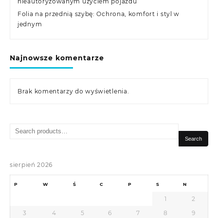
nieautoryzowanym użyciem pojazdu
Folia na przednią szybę: Ochrona, komfort i styl w
jednym
Najnowsze komentarze
Brak komentarzy do wyświetlenia.
Search
for:
Search
sierpień 2026
P
W
Ś
C
P
S
N
1
2
3
4
5
6
7
8
9