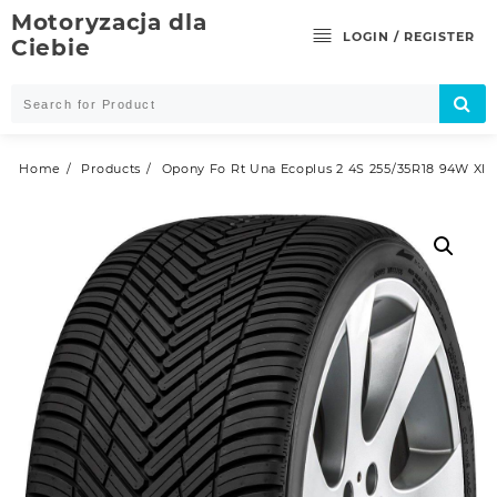
Skip
Motoryzacja dla
to
LOGIN / REGISTER
Ciebie
content
Home
Products
Opony Fo Rt Una Ecoplus 2 4S 255/35R18 94W Xl