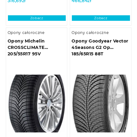
316,69
zł
466,84
zł
Zobacz
Zobacz
Opony całoroczne
Opony całoroczne
Opony Michelin
Opony Goodyear Vector
CROSSCLIMATE
4Seasons G2 Op
205/55R17 95V
185/65R15 88T