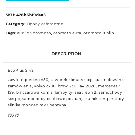
SKU:
428b6b19daa5
Category:
Opony całoroczne
Tags:
audi q3 otomoto
,
otomoto auta
,
otomoto lublin
DESCRIPTION
EcoPlus 2 4S
zawór egr volvo v50, zaworek klimatyzacji, kia anulowanie
zamówienia, volvo cx90, bmw 230i, a4 2020, mercedes r
129, binczarowa komis, lampy tył seat leon 2, samochody
sierpc, samochody osobowe poznań, czujnik temperatury
silnika mondeo mk3 benzyna
yyyyy