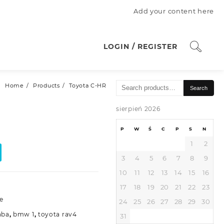
Add your content here
LOGIN / REGISTER
Search
Home
Products
Toyota C-HR
Search
for:
sierpień 2026
P
W
Ś
C
P
S
N
1
2
3
4
5
6
7
8
9
10
11
12
13
14
15
16
17
18
19
20
21
22
23
e
24
25
26
27
28
29
30
aba
,
bmw 1
,
toyota rav4
31