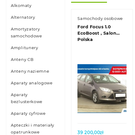
Alkomaty
Alternatory
Samochody osobowe
Ford Focus 1.0
Amortyzatory
EcoBoost , Salon
samochodowe
Polska
Amplitunery
Anteny CB
Anteny naziemne
Aparaty analogowe
Aparaty
bezlusterkowe
Quick view
Aparaty cyfrowe
Apteczki i materiały
opatrunkowe
39 200,00
zł