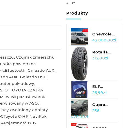
« lut
Produkty
Chevrolet
Captiva
42 800,00
zł
2.2 VCDI ,
181 KM,
Rotalla
deszczu, Czujnik zmierzchu,
4X4
S130
312,00
zł
oduszka powietrzna
215/60R16
99H Xl
rt:Bluetooth, Gniazdo AUX,
azdo AUX, Gniazdo USB,
mputer pokładowy,
ELF
 S. O. TOYOTA CZAJKA
EVO700STI10W4
26,99
zł
ożliwość pozostawienia
Serwisowany w ASO.1
Cupra
ący zwolniony z opłaty
Ateca 2.0
236
 OCToyota C-HR NaviRok
428,00
zł
TSI 300KM
DSG
YNAPojemność 1797