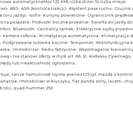
niowa automatycznaMoc 122 KMLiczba drzwi 5Liczba miejsc
- ABS- ASR (kontrola trakcji)- Asystent pasa ruchu- Czujnik 
ja toru jazdy)- Isofix- Kurtyny powietrzne- Ogranicznik prędko
zna pasażera- Poduszki boczne przednie- Światła do jazdy dz
ort- Bluetooth- Centralny zamek- Elektryczne szyby przednie
 Kamera cofania- Klimatyzacja automatyczna- Klimatyzacja 
 Podgrzewane lusterka boczne- Tempomat- Wielofunkcyjna ki
terka- Immobilizer- Radio fabryczne- Wspomaganie kierownicy
wą i nie stanowi oferty w myśl art. 66, §1. Kodeksu Cywilnego.
łędy lub nieaktualność ogłoszenia..
ztuje, tarcze hamulcowe toyota avensis t25 tył, mazda 2 kontrol
wnętrze, immobiliser w kluczyku, fiat panda zolty, lacetti, chry
1.6 tdci, quad hummer 250