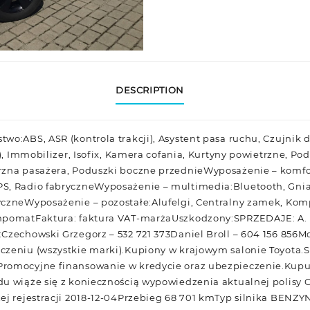
DESCRIPTION
wo:ABS, ASR (kontrola trakcji), Asystent pasa ruchu, Czujnik 
y), Immobilizer, Isofix, Kamera cofania, Kurtyny powietrzne, P
rzna pasażera, Poduszki boczne przednieWyposażenie – komfo
S, Radio fabryczneWyposażenie – multimedia:Bluetooth, Gni
yczneWyposażenie – pozostałe:Alufelgi, Centralny zamek, Ko
empomatFaktura: faktura VAT-marżaUszkodzony:SPRZEDAJE: A.
Czechowski Grzegorz – 532 721 373Daniel Broll – 604 156 856M
czeniu (wszystkie marki).Kupiony w krajowym salonie Toyota.
romocyjne finansowanie w kredycie oraz ubezpieczenie.Kupuj
du wiąże się z koniecznością wypowiedzenia aktualnej polisy
zej rejestracji 2018-12-04Przebieg 68 701 kmTyp silnika BENZ