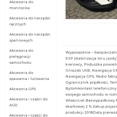
Akcesoria do
monitorów
Akcesoria do narzędzi
ręcznych
Akcesoria do narzędzi
spalinowych
Akcesoria do
Wyposażenie – bezpieczeńst
pielęgnacji
ESP (stabilizacja toru jazd
samochodu
kierowcy, Poduszka powiet
Gniazdo USB, Nawigacja GP
Akcesoria do
Nawigacja GPS, Radio fabr
spawania i lutowania
Ogranicznik prędkości, T
Bytomkontakt telefoniczny:
Akcesoria GPS
swojego samochodu w rozli
Akcesoria i części do
Właściciel.Bezwypadkowy.P
AGD
skarbowej 2 %.Zakup pojaz
produkcji 2018Data pierws
Akcesoria i części do