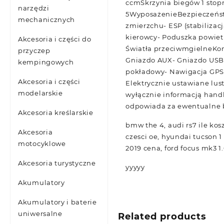
ccmSkrzynia biegów 1 stop
narzędzi
5WyposażenieBezpieczeństwo
mechanicznych
zmierzchu- ESP (stabilizac
kierowcy- Poduszka powietr
Akcesoria i części do
Światła przeciwmgielneKomf
przyczep
Gniazdo AUX- Gniazdo USB-
kempingowych
pokładowy- Nawigacja GPS-
Akcesoria i części
Elektrycznie ustawiane lus
modelarskie
wyłącznie informacją handlo
odpowiada za ewentualne b
Akcesoria kreślarskie
bmw the 4, audi rs7 ile kos
Akcesoria
czesci oe, hyundai tucson 1 
motocyklowe
2019 cena, ford focus mk3 
Akcesoria turystyczne
yyyyy
Akumulatory
Akumulatory i baterie
uniwersalne
Related products