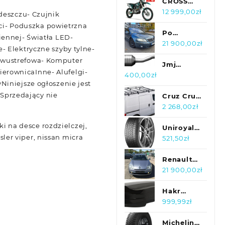
4Drive
CROSS
300 ASIX
12 999,00
zł
deszczu- Czujnik
XB39
ści- Poduszka powietrzna
CHŁODNICA
Po
iennej- Światła LED-
6 BIEGÓW
regeneracji
21 900,00
zł
- Elektryczne szyby tylne-
+GRATISY
silnika i
dwustrefowa- Komputer
wymianie
Jmj
erownicaInne- Alufelgi-
400,00
zł
rozrządu*
Katalizator
Niniejsze ogłoszenie jest
LPG
Renault
 Sprzedający nie
Laguna 22
Cruz Cruz
I
Platforma
2 268,00
zł
Jmj280009
Bagażowa
ki na desce rozdzielczej,
Fiat
Uniroyal
sler viper, nissan micra
Ducato
WinterExpert
521,50
zł
L1H1 94 06
195/55
934-406 +
R20 95H
Renault
910-404
Laguna
21 900,00
zł
Ducato
Renault
Laguna III
Hakr
2.0 dCi
Długi Box
999,99
zł
Dies...
Dachowy
350
Michelin