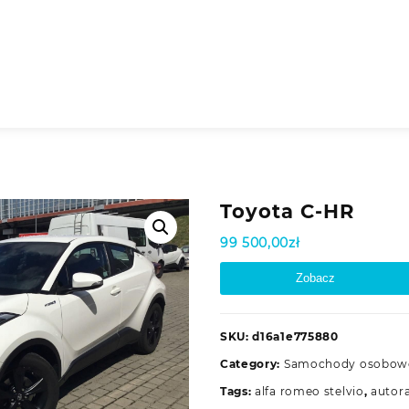
Toyota C-HR
99 500,00
zł
Zobacz
SKU:
d16a1e775880
Category:
Samochody osobow
Tags:
alfa romeo stelvio
,
autor