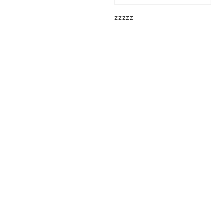
Driver
zzzzz
215/60R17
96V