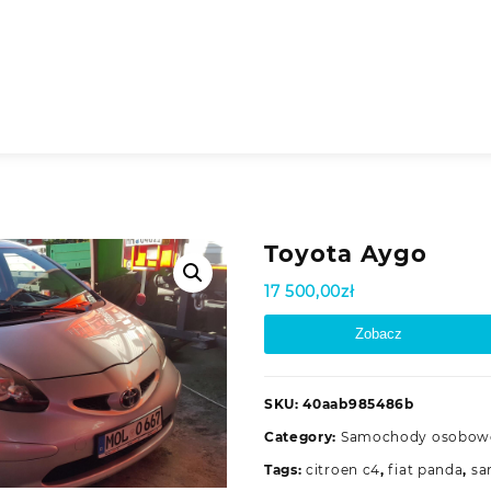
Toyota Aygo
17 500,00
zł
Zobacz
SKU:
40aab985486b
Category:
Samochody osobow
Tags:
citroen c4
,
fiat panda
,
sa