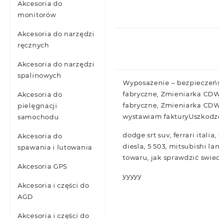
Akcesoria do
monitorów
Akcesoria do narzędzi
ręcznych
Akcesoria do narzędzi
spalinowych
Wyposażenie – bezpieczeńs
fabryczne, Zmieniarka CD
Akcesoria do
fabryczne, Zmieniarka CDW
pielęgnacji
wystawiam fakturyUszkodzo
samochodu
dodge srt suv, ferrari itali
Akcesoria do
diesla, 5 503, mitsubishi 
spawania i lutowania
towaru, jak sprawdzić swiec
Akcesoria GPS
yyyyy
Akcesoria i części do
AGD
Akcesoria i części do