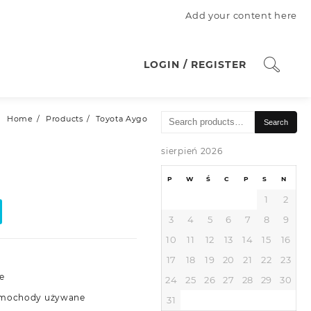
Add your content here
LOGIN / REGISTER
Search
Home
Products
Toyota Aygo
Search
for:
sierpień 2026
P
W
Ś
C
P
S
N
1
2
3
4
5
6
7
8
9
10
11
12
13
14
15
16
17
18
19
20
21
22
23
e
24
25
26
27
28
29
30
mochody używane
31