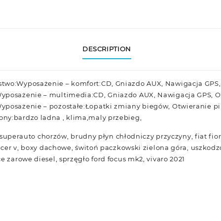
DESCRIPTION
two:Wyposażenie – komfort:CD, Gniazdo AUX, Nawigacja GPS
Wyposażenie – multimedia:CD, Gniazdo AUX, Nawigacja GPS, 
yposażenie – pozostałe:Łopatki zmiany biegów, Otwieranie pi
ny:bardzo ladna , klima,maly przebieg,
a, superauto chorzów, brudny płyn chłodniczy przyczyny, fiat fior
lancer v, boxy dachowe, świtoń paczkowski zielona góra, uszko
e zarowe diesel, sprzęgło ford focus mk2, vivaro 2021