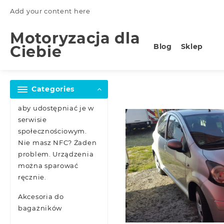
Skip
Add your content here
to
content
Motoryzacja dla
Blog
Sklep
Ciebie
Categories
aby udostępniać je w
serwisie
społecznościowym.
Nie masz NFC? Żaden
problem. Urządzenia
można sparować
ręcznie.
Akcesoria do
bagażników