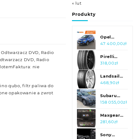
« lut
Produkty
Opel
Mokka 1.7
47 400,00
zł
CDTI
, Odtwarzacz DVD, Radio
Cosmo
Pirelli
Odtwarzacz DVD, Radio
Pack,
Cinturato
318,00
zł
lotemFaktura: nie
Darmowa
P1 Verde
dostawa
205/55R16
Landsail
91H
Ls588
468,90
zł
ino qubo, filtr paliwa do
235/55R18
dzone opakowanie a zwrot
104V Xl
Subaru
OUTBACK
158 055,00
zł
Maxgear
Akumulator
281,60
zł
60Ah
560A L
Sony