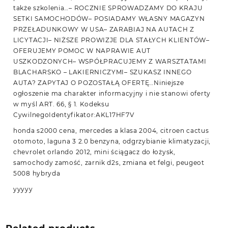
także szkolenia…– ROCZNIE SPROWADZAMY DO KRAJU
SETKI SAMOCHODÓW– POSIADAMY WŁASNY MAGAZYN
PRZEŁADUNKOWY W USA– ZARABIAJ NA AUTACH Z
LICYTACJI– NIŻSZE PROWIZJE DLA STAŁYCH KLIENTÓW–
OFERUJEMY POMOC W NAPRAWIE AUT
USZKODZONYCH– WSPÓŁPRACUJEMY Z WARSZTATAMI
BLACHARSKO – LAKIERNICZYMI– SZUKASZ INNEGO
AUTA? ZAPYTAJ O POZOSTAŁĄ OFERTĘ…Niniejsze
ogłoszenie ma charakter informacyjny i nie stanowi oferty
w myśl ART. 66, § 1. Kodeksu
CywilnegoIdentyfikator:AKL17HF7V
honda s2000 cena, mercedes a klasa 2004, citroen cactus
otomoto, laguna 3 2.0 benzyna, odgrzybianie klimatyzacji,
chevrolet orlando 2012, mini ściągacz do łożysk,
samochody zamość, zarnik d2s, zmiana et felgi, peugeot
5008 hybryda
yyyyy