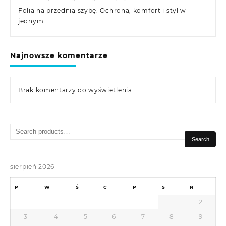
Folia na przednią szybę: Ochrona, komfort i styl w
jednym
Najnowsze komentarze
Brak komentarzy do wyświetlenia.
Search
for:
Search
sierpień 2026
P
W
Ś
C
P
S
N
1
2
3
4
5
6
7
8
9