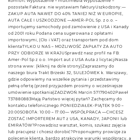
komfort:Wyposażenie – multimedia:Wyposażenie –
pozostałe:Faktura: nie wystawiam fakturyUszkodzony:—
ZAKUP AUTA NAWET DO 40% TANIEJ NIŻ W EUROPIE,
AUTA CAŁE I USZKODZONE —AMER-POL Sp. z o.o. –
importujemy samochody pod zamówienie z USA i Kanady
od 2001 roku.Podana cena sugerowana z opłatami
importowymi, (Cło i VAT) oraz transportem pod dom
klientaTYLKO U NAS – MOŻLIWOŚĆ ZAPŁATY ZA AUTO
PRZY ODBIORZE W KRAJUSprawdź nasz profil na FB:
Amer-Pol Sp z o.o. Import aut z USA Auta z licytacjiNasza
strona www: (kliknij na dole strony)Zapraszamy do
naszego biura Trakt Brzeski 32, SULEJÓWEK k. Warszawy,
gdzie odpowiemy na wszelkie pytania i przedstawimy
pełną ofertę.(przed przyjazdem prosimy o wcześniejsze
umówienie spotkania)ZADZWOŃ:Marcin 571790402Paweł
737880883Mają Państwo więcej pytań? Zachęcamy do
kontaktu telefonicznego:PONIEDZIAŁEK-PIĄTEK 9:00 –
20:00SOBOTA: 10:00 – 17:00— WSPÓŁPRACA —CHCESZ
ZOSTAĆ IMPORTEREM AUT z USA, KANADY, JAPONII lub
EMIRATÓW?Prowadzisz warsztat, komis, szukasz zajęcia
lub pracujesz i chcesz dorobić?Proponujemy prowizje za
polecenie klienta, bardzo atrakcyjne warunki współpracy, a