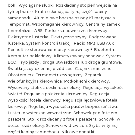
boki. Wyciągane słupki. Rozkładany stopień wejścia na
tylnej burcie. Krata osłaniająca tylną część kabiny
samochodu. Aluminiowe boczne osłony.Klimatyzacja.
Tempomat. Wspomaganie kierownicy. Centralny zamek.
Immobilizer. ABS. Poduszka powietrzna kierowcy.
Elektryczne lusterka. Elektryczne szyby. Podgrzewane
lusterka. System kontroli trakcji. Radio MP3 USB Aux
Renault ze sterowaniem przy kierownicy + Bluetooth.
Komputer pokładowy. Klimatyzowany schowek. System
ECO. Tryb jazdy : droga utwardzona lub droga gruntowa.
Światła jazdy dziennej przód Led. Czujnik zmierzchu.
Obrotomierz. Termometr zewnętrzny. Zegarek.
Wielofunkcyjna kierownica. Podłokietnik kierowcy.
Wysuwany stolik z deski rozdzielczej. Regulacja wysokości
świateł. Regulacja położenia kierownicy. Regulacja
wysokości fotela kierowcy. Regulacja lędźwiowa fotela
kierowcy. Regulacja wysokości pasów bezpieczeństwa.
Lusterko wsteczne wewnętrzne. Schowek pod fotelem
pasażera. Stolik rozkładany z fotela pasażera. Schowki w
desce rozdzielczej. Schowki w drzwiach. Szyba w tylnej
części kabiny samochodu. Niklowe dodatki.