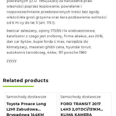
pokrewnych (D.U. 1994/24/83) za naruszenie praw
własności poprzez kopiowanie, powielanie i
rozpowszechnianie przedstawionych treści bez zgody
właściciela grozi grzywna oraz kara pozbawienia wolności
od 6 m-cy do lat 5 (art. 115.1).
bestcar zaleszany, opony 175/65 r14 wielosezonowe,
katalizator z czego jest zrobiony, firma abakus, asx 2016,
dan car bytów, kupie forda c max, narzędzia do
klimatyzacji, maserati ghibli cena, hyundai toruń,
autokomis tarnobrzeg, 44kw, 911 porsche 1980
yyyyy
Related products
Samochody dostawcze
Samochody dostawcze
Toyota Proace Long
FORD TRANSIT 2017
L2H1 Zabudowa
L4H3 2,0TDCi/131KM
Brygadowa 144KM
KLIMA KAMERA