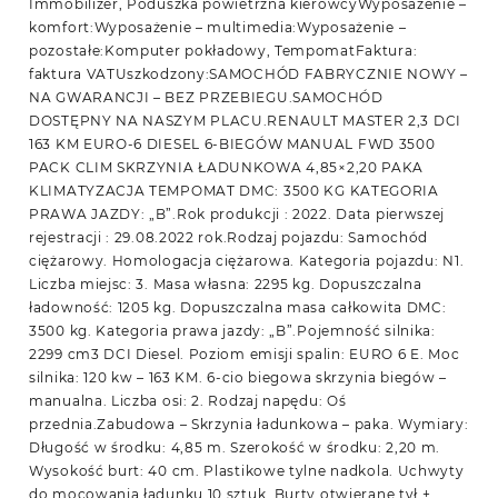
Immobilizer, Poduszka powietrzna kierowcyWyposażenie –
komfort:Wyposażenie – multimedia:Wyposażenie –
pozostałe:Komputer pokładowy, TempomatFaktura:
faktura VATUszkodzony:SAMOCHÓD FABRYCZNIE NOWY –
NA GWARANCJI – BEZ PRZEBIEGU.SAMOCHÓD
DOSTĘPNY NA NASZYM PLACU.RENAULT MASTER 2,3 DCI
163 KM EURO-6 DIESEL 6-BIEGÓW MANUAL FWD 3500
PACK CLIM SKRZYNIA ŁADUNKOWA 4,85×2,20 PAKA
KLIMATYZACJA TEMPOMAT DMC: 3500 KG KATEGORIA
PRAWA JAZDY: „B”.Rok produkcji : 2022. Data pierwszej
rejestracji : 29.08.2022 rok.Rodzaj pojazdu: Samochód
ciężarowy. Homologacja ciężarowa. Kategoria pojazdu: N1.
Liczba miejsc: 3. Masa własna: 2295 kg. Dopuszczalna
ładowność: 1205 kg. Dopuszczalna masa całkowita DMC:
3500 kg. Kategoria prawa jazdy: „B”.Pojemność silnika:
2299 cm3 DCI Diesel. Poziom emisji spalin: EURO 6 E. Moc
silnika: 120 kw – 163 KM. 6-cio biegowa skrzynia biegów –
manualna. Liczba osi: 2. Rodzaj napędu: Oś
przednia.Zabudowa – Skrzynia ładunkowa – paka. Wymiary:
Długość w środku: 4,85 m. Szerokość w środku: 2,20 m.
Wysokość burt: 40 cm. Plastikowe tylne nadkola. Uchwyty
do mocowania ładunku 10 sztuk. Burty otwierane tył +