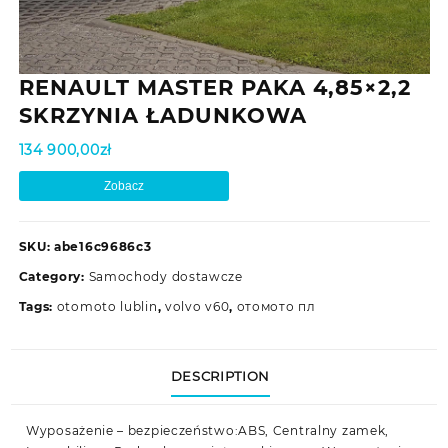
RENAULT MASTER PAKA 4,85×2,2
SKRZYNIA ŁADUNKOWA
134 900,00
zł
Zobacz
SKU:
abe16c9686c3
Category:
Samochody dostawcze
Tags:
otomoto lublin
,
volvo v60
,
отомото пл
DESCRIPTION
Wyposażenie – bezpieczeństwo:ABS, Centralny zamek,