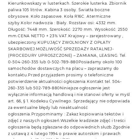
Kierunkowskazy w lusterkach. Szerokie lusterka. Zbiornik
paliwa 105 litrów. Kabina 3 osoby. Światła boczne
obrysowe. Koło zapasowe. Koła R16C. Atermiczne
szyby.Kolor nadwozia : Biały. Rozstaw osi: 4332 mm.
Długość: 7448 mm. Szerokość: 2270 mm. Wysokość: 2550
mm.CENA NETTO + 23% VAT.Krajowy – zarejestrowany ,
ubezpieczony.KUPUJĄCY ZWOLNIONY Z OPŁATY
SKARBOWEJ.MOŻLIWOŚĆ SPRZEDAŻY RATALNEJ-
(PROCEDURY UPROSZCZONE) – ZAMIANA, LEASING. Tel.
0-504-260-355 lub 0-502-789-880Posiadamy około 100
samochodów dostawczych na placu – zapraszamy do
kontaktu.Przed przyjazdem prosimy o telefoniczne
potwierdzenie aktualności ogłoszenia.Kontakt tel. 504-
260-355 lub 502-789-880Niniejsze ogłoszenie jest
wyłącznie informacją handlową i nie stanowi oferty w myśl
art. 66, § 1. Kodeksu Cywilnego. Sprzedający nie odpowiada
za ewentualne błędy lub nieaktualność
ogłoszenia.Przypominamy : Zakaz kopiowania tekstów i
zdjęć z naszych ogłoszeń.Wszelkie kradzieże zdjęć i treści
ogłoszenia będą zgłaszane do odpowiednich służb.Zgodnie
z ustawą z 4 lutego 1994 o prawie autorskim i prawach