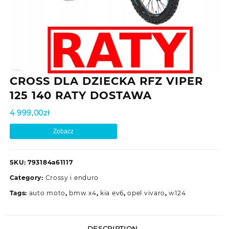
CROSS DLA DZIECKA RFZ VIPER
125 140 RATY DOSTAWA
4 999,00
zł
Zobacz
SKU:
793184a61117
Category:
Crossy i enduro
Tags:
auto moto
,
bmw x4
,
kia ev6
,
opel vivaro
,
w124
DESCRIPTION