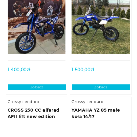
1 400,00
zł
1 500,00
zł
Zobacz
Zobacz
Crossy i enduro
Crossy i enduro
CROSS 250 CC alfarad
YAMAHA YZ 85 małe
AFII lift new edition
koła 14/17