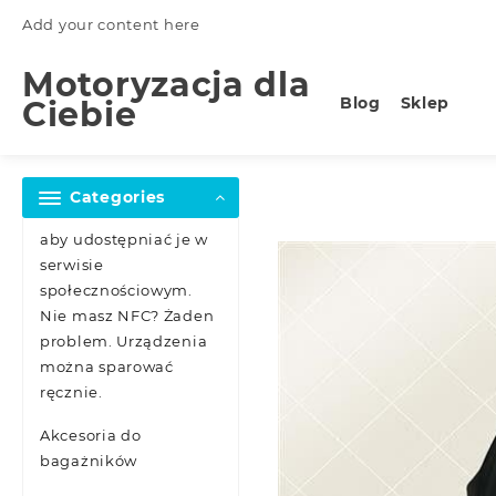
Skip
Add your content here
to
content
Motoryzacja dla
Blog
Sklep
Ciebie
Categories
aby udostępniać je w
serwisie
społecznościowym.
Nie masz NFC? Żaden
problem. Urządzenia
można sparować
ręcznie.
Akcesoria do
bagażników