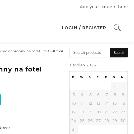
Add your content here
LOGIN / REGISTER
Search
wiec ochronny na fotel ECO-SKÓRA
Search
for:
sierpień 2026
ny na fotel
P
W
Ś
C
P
S
N
1
2
3
4
5
6
7
8
9
10
11
12
13
14
15
16
17
18
19
20
21
22
23
24
25
26
27
28
29
30
dowe
31