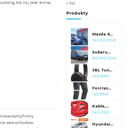
mustang
,
kia rio
,
seat arona
,
« lut
Produkty
Mazda 6
Mazda 6
12 000,00
zł
2.0
beznyna Z
Subaru
Niemiec
Forester
60 500,00
zł
2.0 XT ,
Salon
JBL Tune
Polska,
500BT
149,99
zł
Serwis
czarny
ASO
Forclaz
Spodnie
129,99
zł
Trekkingowe
Męskie
Kable,
Mt100
przewody
140,05
zł
niwersalnyfirmy
2W1
rozruchowe
tele samochodów
Czarny
1500A
Hyundai