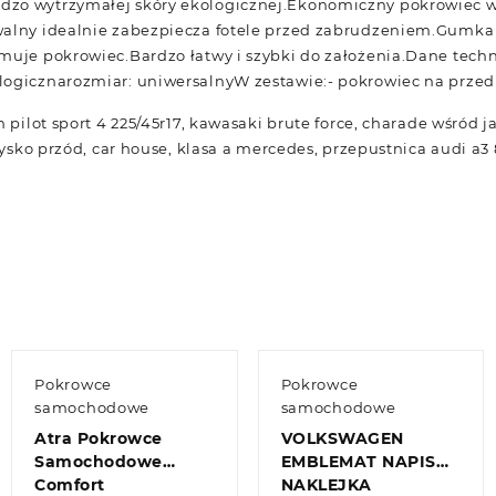
zo wytrzymałej skóry ekologicznej.Ekonomiczny pokrowiec w
alny idealnie zabezpiecza fotele przed zabrudzeniem.Gumka w
muje pokrowiec.Bardzo łatwy i szybki do założenia.Dane techn
ogicznarozmiar: uniwersalnyW zestawie:- pokrowiec na przedni 
n pilot sport 4 225/45r17, kawasaki brute force, charade wśród 
żysko przód, car house, klasa a mercedes, przepustnica audi a3 8
Pokrowce
Pokrowce
samochodowe
samochodowe
Atra Pokrowce
VOLKSWAGEN
Samochodowe
EMBLEMAT NAPIS
Comfort
NAKLEJKA