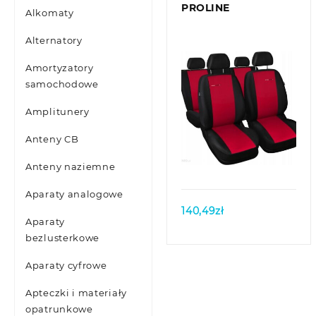
PROLINE
Alkomaty
Alternatory
Amortyzatory
samochodowe
Amplitunery
Anteny CB
Quick view
Anteny naziemne
Aparaty analogowe
140,49
zł
Aparaty
bezlusterkowe
Aparaty cyfrowe
Apteczki i materiały
opatrunkowe