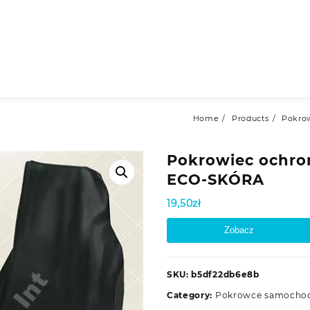
Home
Products
Pokro
Pokrowiec ochron
ECO-SKÓRA
19,50
zł
Zobacz
SKU:
b5df22db6e8b
Category:
Pokrowce samocho