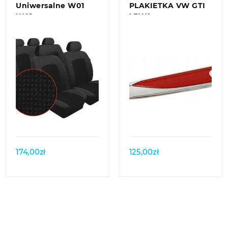
Uniwersalne W01
PLAKIETKA VW GTI
W01
LEWA
Quick view
Quick view
174,00
zł
125,00
zł