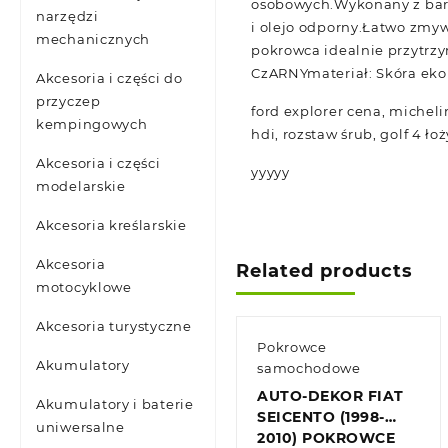
osobowych.Wykonany z bard
narzędzi
i olejo odporny.Łatwo zmyw
mechanicznych
pokrowca idealnie przytrzy
CzARNYmateriał: Skóra ekol
Akcesoria i części do
przyczep
ford explorer cena, micheli
kempingowych
hdi, rozstaw śrub, golf 4 ło
Akcesoria i części
yyyyy
modelarskie
Akcesoria kreślarskie
Akcesoria
Related products
motocyklowe
Akcesoria turystyczne
Pokrowce
Akumulatory
samochodowe
AUTO-DEKOR FIAT
Akumulatory i baterie
SEICENTO (1998-
uniwersalne
2010) POKROWCE