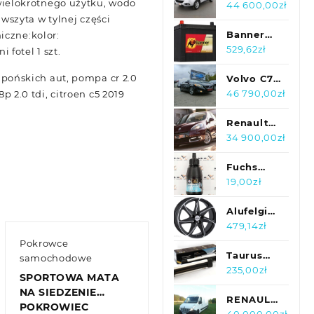
ielokrotnego użytku, wodo
Szary
6,0m.
ix35 1.7
44 600,00
zł
szyta w tylnej części
25,00mm2+
CRDi 5
torba
Star
Banner
iczne:kolor:
Edition
Akumulator
529,62
zł
fotel 1 szt.
2WD,
Running
japońskich aut, pompa cr 2.0
Darmowa
Bull Efb
Volvo C70
65Ah L
2.5 Turbo
46 790,00
zł
p 2.0 tdi, citroen c5 2019
Plus
230 KM,
Kielce Efb
Skóra,
Renault
565 16
Automat
Scenic 1.6
34 900,00
zł
16V
TomTom
Fuchs
Edition
Olej Do
19,00
zł
Przekładni
80W90
Alufelgi
125ml
RONAL
479,14
zł
Silkolene
R51
Pokrowce
Taurus
samochodowe
SnowUp
235,00
zł
SPORTOWA MATA
400
NA SIEDZENIE
RENAULT
POKROWIEC