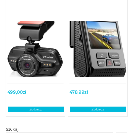
499,00
zł
478,99
zł
Zobacz
Zobacz
Szukaj