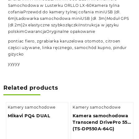
Samochodowa w Lusterku ORLLO LX-60Kamera tylna
cofaniaPrzewód do kamery tylnej cofania miniUSB (dł.
6m)Ładowarka samochodowa miniUSB (dł. 3m)Moduł GPS
(dł.2m)2x elastyczne szybkozłączkiInstrukcja w języku
polskimGwarancjaOryginalne opakowanie
pontiac fiero, zgrabiarka karuzelowa otomoto, citroen
części używane, linka ręcznego, samochód kupno, pindur
giżycko
yyyyy
Related products
Kamery samochodowe
Kamery samochodowe
Mikavi PQ4 DUAL
Kamera samochodowa
Transcend DrivePro 550
(TS-DP550A-64G)