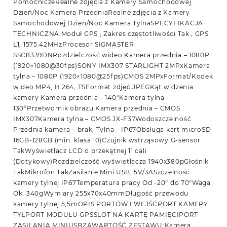
PomocniczeRealne zdjęcia z Kamery Samochodowej
Dzień/Noc Kamera PrzedniaRealne zdjęcia z Kamery
Samochodowej Dzień/Noc Kamera TylnaSPECYFIKACJA
TECHNICZNA:Moduł GPS ; Zakres częstotliwości Tak ; GPS
L1, 1575.42MHzProcesor SIGMASTER
SSC8339DNRozdzielczość wideo Kamera przednia – 1080P
(1920×1080@30fps)SONY IMX307 STARLIGHT 2MPxKamera
tylna – 1080P (1920×1080@25fps)CMOS 2MPxFormat/Kodek
wideo MP4, H.264, TSFormat zdjęć JPEGKąt widzenia
kamery Kamera przednia – 140°Kamera tylna –
130°Przetwornik obrazu Kamera przednia – CMOS
IMX307Kamera tylna – CMOS JX-F37Wodoszczelność
Przednia kamera – brak, Tylna – IP67Obsługa kart microSD
16GB-128GB (min. klasa 10)Czujnik wstrząsowy G-sensor
TakWyświetlacz LCD o przekątnej 11 cali
(Dotykowy)Rozdzielczość wyświetlacza 1940x380pGłośnik
TakMikrofon TakZasilanie Mini USB, 5V/3ASzczelność
kamery tylnej IP67Temperatura pracy Od -20° do 70°Waga
Ok. 340gWymiary 255x70x40mmDługość przewodu
kamery tylnej 5,5mOPIS PORTÓW I WEJŚĆPORT KAMERY
TYŁPORT MODUŁU GPSSLOT NA KARTĘ PAMIĘCIPORT
ZASILANIA MINIUSBZAWARTOŚĆ ZESTAWU:Kamera