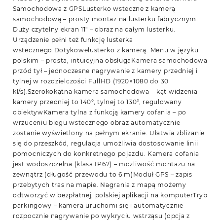
Samochodowa z GPSLusterko wsteczne z kamerą
samochodową – prosty montaż na lusterku fabrycznym.
Duży czytelny ekran 11″ – obraz na całym lusterku.
Urządzenie pełni też funkcję lusterka
wstecznego.Dotykowelusterko z kamerą. Menu w języku
polskim – prosta, intuicyjna obsługaKamera samochodowa
przód tył – jednoczesne nagrywanie z kamery przedniej i
tylnej w rozdzielczości FullHD (1920×1080 do 30
kl/s).Szerokokątna kamera samochodowa – kąt widzenia
kamery przedniej to 140°, tylnej to 130°, regulowany
obiektywKamera tylna z funkcją kamery cofania – po
wrzuceniu biegu wstecznego obraz automatycznie
zostanie wyświetlony na pełnym ekranie. Ułatwia zbliżanie
się do przeszkód, regulacja umożliwia dostosowanie linii
pomocniczych do konkretnego pojazdu. Kamera cofania
jest wodoszczelna (klasa IP67) – możliwość montażu na
zewnątrz (długość przewodu to 6 m)Moduł GPS – zapis
przebytych tras na mapie. Nagrania z mapą możemy
odtworzyć w bezpłatnej, polskiej aplikacji na komputerTryb
parkingowy – kamera uruchomi się i automatycznie
rozpocznie nagrywanie po wykryciu wstrząsu (opcja z