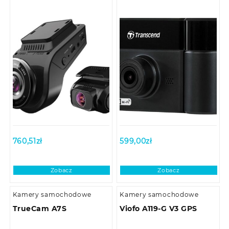
760,51
zł
599,00
zł
Zobacz
Zobacz
Kamery samochodowe
Kamery samochodowe
TrueCam A7S
Viofo A119-G V3 GPS