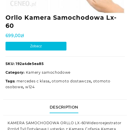
Orllo Kamera Samochodowa Lx-
60
699,00
zł
Zobacz
SKU:
192a4de5ea85
Category:
Kamery samochodowe
Tags:
mercedes c klasa
,
otomoto dostawcze
,
otomoto
osobowe
,
w124
DESCRIPTION
KAMERA SAMOCHODOWA ORLLO LX-60Wideoroejestrator
Przód Tył Dotykowe Lusterko z Kamerą Cofania Kamera