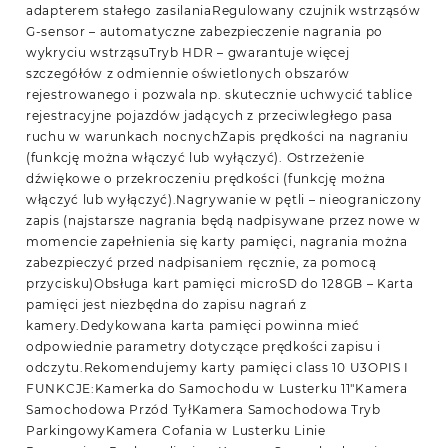
adapterem stałego zasilaniaRegulowany czujnik wstrząsów
G-sensor – automatyczne zabezpieczenie nagrania po
wykryciu wstrząsuTryb HDR – gwarantuje więcej
szczegółów z odmiennie oświetlonych obszarów
rejestrowanego i pozwala np. skutecznie uchwycić tablice
rejestracyjne pojazdów jadących z przeciwległego pasa
ruchu w warunkach nocnychZapis prędkości na nagraniu
(funkcję można włączyć lub wyłączyć). Ostrzeżenie
dźwiękowe o przekroczeniu prędkości (funkcję można
włączyć lub wyłączyć).Nagrywanie w pętli – nieograniczony
zapis (najstarsze nagrania będą nadpisywane przez nowe w
momencie zapełnienia się karty pamięci, nagrania można
zabezpieczyć przed nadpisaniem ręcznie, za pomocą
przycisku)Obsługa kart pamięci microSD do 128GB – Karta
pamięci jest niezbędna do zapisu nagrań z
kamery.Dedykowana karta pamięci powinna mieć
odpowiednie parametry dotyczące prędkości zapisu i
odczytu.Rekomendujemy karty pamięci class 10 U3OPIS I
FUNKCJE:Kamerka do Samochodu w Lusterku 11″Kamera
Samochodowa Przód TyłKamera Samochodowa Tryb
ParkingowyKamera Cofania w Lusterku Linie