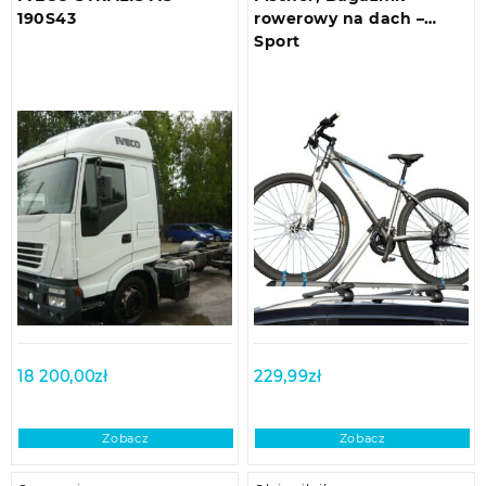
190S43
rowerowy na dach –
Sport
18 200,00
zł
229,99
zł
Zobacz
Zobacz