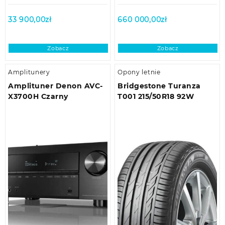
33 900,00
zł
660 000,00
zł
Zobacz
Zobacz
Amplitunery
Opony letnie
Amplituner Denon AVC-
Bridgestone Turanza
X3700H Czarny
T001 215/50R18 92W