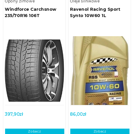
Opony zimowe
Oleje silnikowe
Windforce Carchsnow
Ravenol Racing Sport
235/70R16 106T
Synto 10W60 1L
397,90
zł
86,00
zł
Zobacz
Zobacz