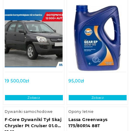
19 500,00
zł
95,00
zł
Zobacz
Zobacz
Dywaniki samochodowe
Opony letnie
F-Core Dywaniki Tył Skaj
Lassa Greenways
Chrysler Pt Cruiser 01.00-
175/80R14 88T