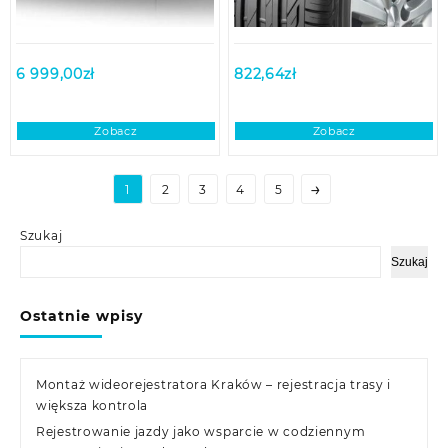
6 999,00
zł
822,64
zł
Zobacz
Zobacz
→
1
2
3
4
5
Szukaj
Szukaj
Ostatnie wpisy
Montaż wideorejestratora Kraków – rejestracja trasy i
większa kontrola
Rejestrowanie jazdy jako wsparcie w codziennym