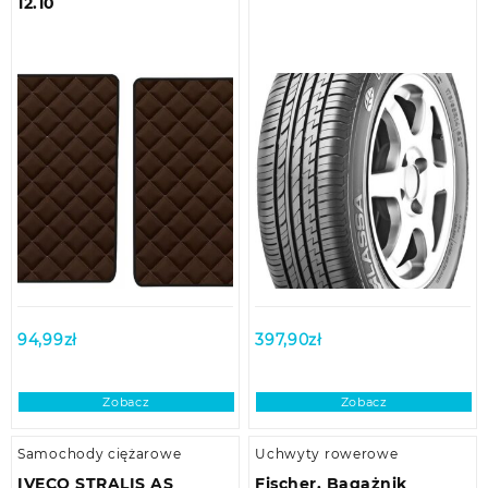
12.10
94,99
zł
397,90
zł
Zobacz
Zobacz
Samochody ciężarowe
Uchwyty rowerowe
IVECO STRALIS AS
Fischer, Bagażnik