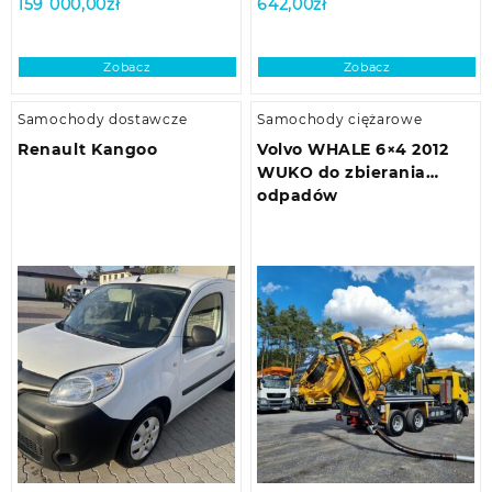
159 000,00
zł
642,00
zł
Zobacz
Zobacz
Samochody dostawcze
Samochody ciężarowe
Renault Kangoo
Volvo WHALE 6×4 2012
WUKO do zbierania
odpadów