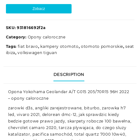
Zobacz
SKU:
931816692f2a
Category:
Opony całoroczne
Tags:
fiat bravo
,
kampery otomoto
,
otomoto pomorskie
,
seat
ibiza
,
volkswagen tiguan
DESCRIPTION
Opona Yokohama Geolandar A/T G015 205/70R15 96H 2022
– opony całoroczne
zarowki d3s, angliki zarejestrowane, biturbo, zarowka h7
led, vivaro 2021, delorean dmc-12, jak sprawdzic kiedy
bedzie gotowe prawo jazdy, skarpety robocze 100 bawełna,
chevrolet camaro 2020, tarcza plywajaca, do czego sluzy
katalizator, pacifica samochód, total quartz 7000 10w40,