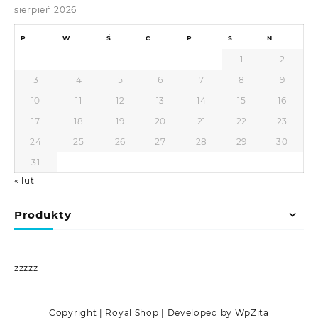
sierpień 2026
P
W
Ś
C
P
S
N
1
2
3
4
5
6
7
8
9
10
11
12
13
14
15
16
17
18
19
20
21
22
23
24
25
26
27
28
29
30
31
« lut
Produkty
zzzzz
Copyright | Royal Shop | Developed by WpZita