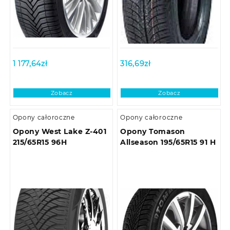
1 177,64
zł
316,69
zł
Zobacz
Zobacz
Opony całoroczne
Opony całoroczne
Opony West Lake Z-401
Opony Tomason
215/65R15 96H
Allseason 195/65R15 91 H